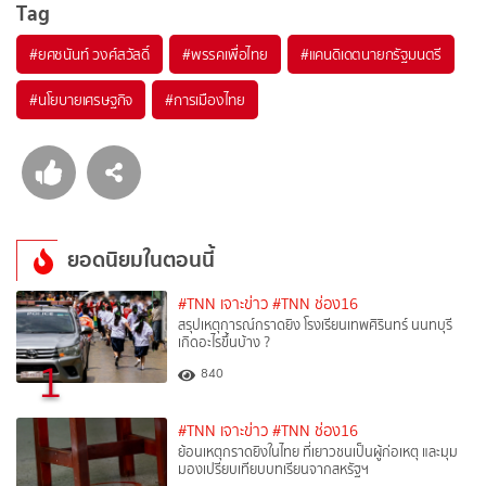
Tag
#
ยศชนันท์ วงศ์สวัสดิ์
#
พรรคเพื่อไทย
#
แคนดิเดตนายกรัฐมนตรี
#
นโยบายเศรษฐกิจ
#
การเมืองไทย
ยอดนิยมในตอนนี้
#TNN เจาะข่าว
#TNN ช่อง16
สรุปเหตุการณ์กราดยิง โรงเรียนเทพศิรินทร์ นนทบุรี
เกิดอะไรขึ้นบ้าง ?
1
840
#TNN เจาะข่าว
#TNN ช่อง16
ย้อนเหตุกราดยิงในไทย ที่เยาวชนเป็นผู้ก่อเหตุ และมุม
มองเปรียบเทียบบทเรียนจากสหรัฐฯ