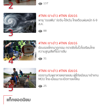
2
137
#TNN เจาะข่าว
#TNN ช่อง16
พายุ "ดอลฟิน" จ่อจีน-ไต้หวัน ไทยเตือนฝนหนัก 6-9
ส.ค.
3
88
#TNN เจาะข่าว
#TNN ช่อง16
ย้อนรอยโศกนาฏกรรม กราดยิงในรั้วโรงเรียนไทย
ความสูญเสียที่ไม่อาจลืม
4
31
#TNN เจาะข่าว
#TNN ช่อง16
แรงงานกัมพูชาหายหลายแสน ผู้ลี้ภัยเมียนมาเข้าแทน
MOU ไทย-เมียนมาจะเปิดทางแค่ไหน
5
25
แท็กยอดนิยม