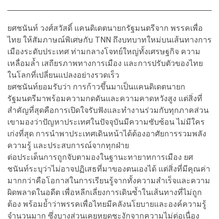
ยศชนันท์ วงศ์สวัสดิ์ แคนดิเดตนายกรัฐมนตรีจาก พรรคเพื่อ
ไทย ให้สัมภาษณ์พิเศษกับ TNN ถึงบทบาทใหม่บนเส้นทางการ
เมืองระดับประเทศ ท่ามกลางโจทย์ใหญ่ทั้งเศรษฐกิจ ความ
เหลื่อมล้ำ เสถียรภาพทางการเมือง และการปรับตัวของไทย
ในโลกที่เปลี่ยนแปลงอย่างรวดเร็ว
ยศชนันท์ยอมรับว่า การก้าวขึ้นมาเป็นแคนดิเดตนายก
รัฐมนตรีมาพร้อมความกดดันและความคาดหวังสูง แต่สิ่งที่
สำคัญที่สุดคือการเปิดใจรับฟังและทำงานร่วมกับทุกภาคส่วน
เขามองว่าปัญหาประเทศในปัจจุบันมีความซับซ้อน ไม่มีใคร
เก่งที่สุด การนำพาประเทศเดินหน้าได้ต้องอาศัยการรวมพลัง
ความรู้ และประสบการณ์จากทุกฝ่าย
ต่อประเด็นการถูกจับตามองในฐานะทายาทการเมือง ยศ
ชนันท์ระบุว่าไม่อาจปฏิเสธที่มาของตนเองได้ แต่สิ่งที่มีคุณค่า
มากกว่าคือโอกาสในการเรียนรู้จากทั้งความสำเร็จและความ
ผิดพลาดในอดีต เพื่อหลีกเลี่ยงการเดินซ้ำในเส้นทางที่ไม่ถูก
ต้อง พร้อมย้ำว่าพรรคเพื่อไทยมีคลังนโยบายและองค์ความรู้
จำนวนมาก ซึ่งบางส่วนเคยหยุดชะงักจากความไม่ต่อเนื่อง