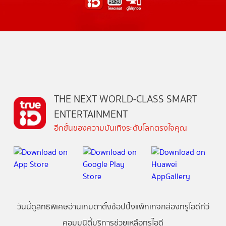
THE NEXT WORLD-CLASS SMART
ENTERTAINMENT
อีกขั้นของความบันเทิงระดับโลกตรงใจคุณ
วันนี้
ดู
สิทธิพิเศษ
อ่าน
เกม
ตาตั้ง
ช้อปปิ้ง
แพ็กเกจ
กล่องทรูไอดีทีวี
คอมมูนิตี้
บริการช่วยเหลือทรูไอดี