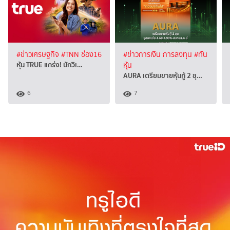
#ข่าวเศรษฐกิจ
#TNN ช่อง16
#ข่าวการเงิน การลงทุน
#ทัน
หุ้น TRUE แกร่ง! นักวิเ…
หุ้น
AURA เตรียมขายหุ้นกู้ 2 ชุ…
6
7