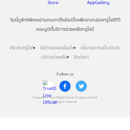
วันนี้
ดู
สิทธิพิเศษ
อ่าน
เกม
ตาตั้ง
ช้อปปิ้ง
แพ็กเกจ
กล่องทรูไอดีทีวี
คอมมูนิตี้
บริการช่วยเหลือทรูไอดี
เกี่ยวกับทรูไอดี
ข้อกำหนดและเงื่อนไข
นโยบายความเป็นส่วนตัว
บริการช่วยเหลือ
ติดต่อเรา
Follow us
Copyright © True Digital Group Company Limited.
All rights reserved