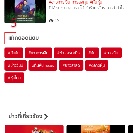
#ข่าวการเงิน การลงทุน
#ทันหุ้น
THAIรุกขยายฐานรายได้ เข้มรักษาอัตราการทำกำไร
5
15
แท็กยอดนิยม
#
ทันหุ้น
#
ข่าวการเงิน
#
ข่าวเศรษฐกิจ
#
หุ้น
#
การเงิน
#
ข่าววันนี้
#
ทันหุ้น focus
#
ข่าวล่าสุด
#
ตลาดหุ้น
#
หุ้นไทย
ข่าวที่เกี่ยวข้อง