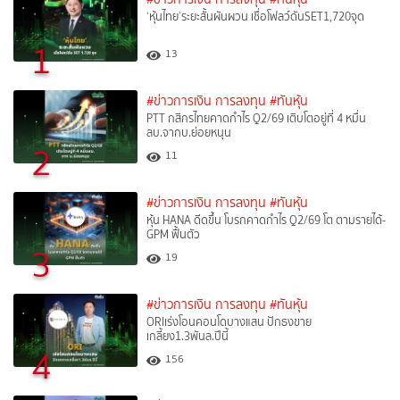
‘หุ้นไทย’ระยะสั้นผันผวน เชื่อโฟลว์ดันSET1,720จุด
1
13
#ข่าวการเงิน การลงทุน
#ทันหุ้น
PTT กสิกรไทยคาดกำไร Q2/69 เติบโตอยู่ที่ 4 หมื่น
ลบ.จากบ.ย่อยหนุน
2
11
#ข่าวการเงิน การลงทุน
#ทันหุ้น
หุ้น HANA ดีดขึ้น โบรกคาดกำไร Q2/69 โต ตามรายได้-
GPM ฟื้นตัว
3
19
#ข่าวการเงิน การลงทุน
#ทันหุ้น
ORIเร่งโอนคอนโดบางแสน ปักธงขาย
เกลี้ยง1.3พันล.ปีนี้
4
156