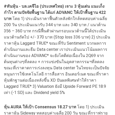
#ทันหุ้น - บล.เคจีไอ (ประเทศไทย) เจาะ 3 หุ้นเด่น แนะเก็ง
กำไร ตามปัจจัยพื้นฐาน ได้แก่ ADVANC ให้เป้าพื้นฐาน 422
บาท
โดย 1) ประเมินราคาฟื้นตัวหลังพักใกล้ทดสอบค่าเฉลี่ย
200 วัน ประเมินแนวรับ 344 บาท และ 340 บาท / แนวต้าน
356 – 360 บาท กรณีฟื้นตัวผ่านกรอบแนวต้านนี้ได้ประเมิน
แนวต้านถัดไป +/- 370 บาท (Stop loss 336 บาท) 2) ประเมิน
ราคาหุ้น Laggard TRUE* ขณะที่รับ Sentiment บวกผลการ
ดำเนินงานและธีม Data center เราประเมินแนวโน้มผลการ
ดำเนินงานของ ADVANC* จะยังโตดีต่อเนื่องใน 2Q69 จาก
ต้นทุนต่างๆที่ลดลง + การแข่งขันในอุตสาหกรรมฯที่ลดลง
ขณะที่เราคาดการเร่งลงทุน Data center ในไทยจะเป็นปัจจัย
หนุนการใช้เทคโนโลยี การสื่อสาร อินเตอร์เนต ขณะที่ราคา
หุ้นพักฐานต่อเนื่องหลังขึ้น XD ปันผลพิเศษทำให้ราคา
Laggard TRUE* 3) Valuation ยังมี Upside Forward PE 18.9
เท่า (-1 SD) และ Dividend yield 5%
หุ้น AURA ให้เป้า Consensus 18.27 บาท
โดย 1) ประเมิน
ราคาหุ้น Sideway ทดสอบค่าเฉลี่ย 200 วัน ขณะที่กราฟราย