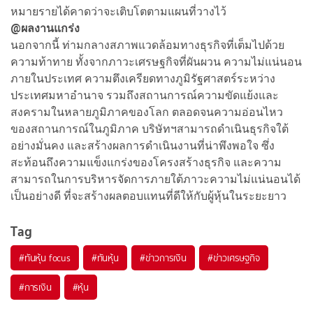
หมายรายได้คาดว่าจะเติบโตตามแผนที่วางไว้
@ผลงานแกร่ง
นอกจากนี้ ท่ามกลางสภาพแวดล้อมทางธุรกิจที่เต็มไปด้วย
ความท้าทาย ทั้งจากภาวะเศรษฐกิจที่ผันผวน ความไม่แน่นอน
ภายในประเทศ ความตึงเครียดทางภูมิรัฐศาสตร์ระหว่าง
ประเทศมหาอำนาจ รวมถึงสถานการณ์ความขัดแย้งและ
สงครามในหลายภูมิภาคของโลก ตลอดจนความอ่อนไหว
ของสถานการณ์ในภูมิภาค บริษัทฯสามารถดำเนินธุรกิจใต้
อย่างมั่นคง และสร้างผลการดำเนินงานที่น่าพึงพอใจ ซึ่ง
สะท้อนถึงความแข็งแกร่งของโครงสร้างธุรกิจ และความ
สามารถในการบริหารจัดการภายใต้ภาวะความไม่แน่นอนได้
เป็นอย่างดี ที่จะสร้างผลตอบแทนที่ดีให้กับผู้หุ้นในระยะยาว
Tag
#
ทันหุ้น focus
#
ทันหุ้น
#
ข่าวการเงิน
#
ข่าวเศรษฐกิจ
#
การเงิน
#
หุ้น