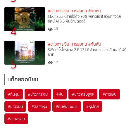
#ข่าวการเงิน การลงทุน
#ทันหุ้น
CleanSpark รายได้ดิ่ง 30% พลาดเป้า! สวนทางดีล
ยักษ์ AI 6.6 พันล้านดอลล์
4
13
#ข่าวการเงิน การลงทุน
#ทันหุ้น
SAV กำไรไตรมาส 2 ที่ 121.8 ล้านบาท จ่ายปันผล 0.40
บาท
5
12
แท็กยอดนิยม
#
ทันหุ้น
#
ข่าวการเงิน
#
หุ้น
#
ข่าวเศรษฐกิจ
#
การเงิน
#
ข่าววันนี้
#
ตลาดหุ้น
#
ทันหุ้น focus
#
หุ้นไทย
#
ข่าวล่าสุด