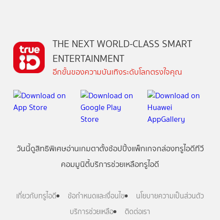
THE NEXT WORLD-CLASS SMART
ENTERTAINMENT
อีกขั้นของความบันเทิงระดับโลกตรงใจคุณ
วันนี้
ดู
สิทธิพิเศษ
อ่าน
เกม
ตาตั้ง
ช้อปปิ้ง
แพ็กเกจ
กล่องทรูไอดีทีวี
คอมมูนิตี้
บริการช่วยเหลือทรูไอดี
เกี่ยวกับทรูไอดี
ข้อกำหนดและเงื่อนไข
นโยบายความเป็นส่วนตัว
บริการช่วยเหลือ
ติดต่อเรา