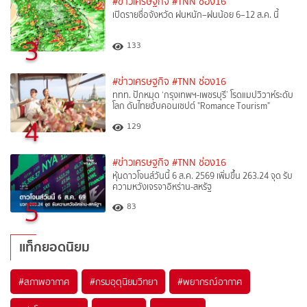
#ข่าวเศรษฐกิจ
#TNN ช่อง16
เปิดรายชื่อจังหวัด ฝนหนัก–ฝนน้อย 6–12 ส.ค. นี้
3
133
#ข่าวเศรษฐกิจ
#TNN ช่อง16
ททท. ปักหมุด ‘กรุงเทพฯ-เพชรบุรี’ โรดแมปวิวาห์ระดับ
โลก ดันไทยฮับคอนเซปต์ "Romance Tourism"
4
129
#ข่าวเศรษฐกิจ
#TNN ช่อง16
หุ้นดาวโจนส์วันนี้ 6 ส.ค. 2569 เพิ่มขึ้น 263.24 จุด รับ
ความหวังเจรจาอิหร่าน-สหรัฐ
5
83
แท็กยอดนิยม
#
สภาพอากาศ
#
กรมอุตุนิยมวิทยา
#
พยากรณ์อากาศ