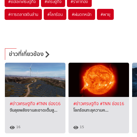
#
ย่อโลกเศรษฐกิจ
#
เศรษฐกิจ
#
ราคาทอง
#
การตลาดเงินล้าน
#
โลกร้อน
#
ฝนตกหนัก
#
พายุ
ข่าวที่เกี่ยวข้อง
#ข่าวเศรษฐกิจ
#TNN ช่อง16
#ข่าวเศรษฐกิจ
#TNN ช่อง16
จีนลุยพลังงานสะอาดเต็มสู…
โลกร้อนทะลุความค…
16
15