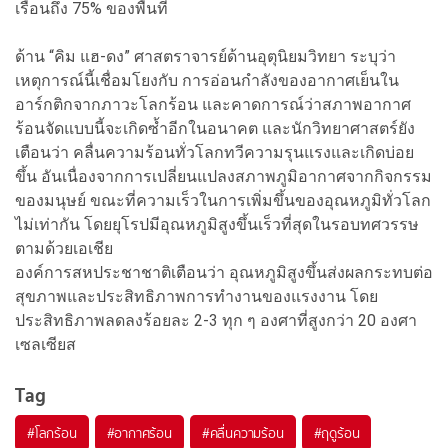
เรือนถึง 75% ของพื้นที่
ด้าน “คิม แฮ-ดง” ศาสตราจารย์ด้านอุตุนิยมวิทยา ระบุว่า
เหตุการณ์นี้เชื่อมโยงกับ การอ่อนกำลังของอากาศเย็นใน
อาร์กติกจากภาวะโลกร้อน และคาดการณ์ว่าสภาพอากาศ
ร้อนจัดแบบนี้จะเกิดซ้ำอีกในอนาคต และนักวิทยาศาสตร์ยัง
เตือนว่า คลื่นความร้อนทั่วโลกทวีความรุนแรงและเกิดบ่อย
ขึ้น อันเนื่องจากการเปลี่ยนแปลงสภาพภูมิอากาศจากกิจกรรม
ของมนุษย์ ขณะที่ความเร็วในการเพิ่มขึ้นของอุณหภูมิทั่วโลก
ไม่เท่ากัน โดยยุโรปมีอุณหภูมิสูงขึ้นเร็วที่สุดในรอบทศวรรษ
ตามด้วยเอเชีย
องค์การสหประชาชาติเตือนว่า อุณหภูมิสูงขึ้นส่งผลกระทบต่อ
สุขภาพและประสิทธิภาพการทำงานของแรงงาน โดย
ประสิทธิภาพลดลงร้อยละ 2-3 ทุก ๆ องศาที่สูงกว่า 20 องศา
เซลเซียส
Tag
#
โลกร้อน
#
อากาศร้อน
#
คลื่นความร้อน
#
ฤดูร้อน