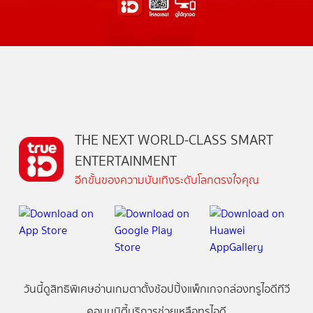
THE NEXT WORLD-CLASS SMART
ENTERTAINMENT
อีกขั้นของความบันเทิงระดับโลกตรงใจคุณ
วันนี้
ดู
สิทธิพิเศษ
อ่าน
เกม
ตาตั้ง
ช้อปปิ้ง
แพ็กเกจ
กล่องทรูไอดีทีวี
คอมมูนิตี้
บริการช่วยเหลือทรูไอดี