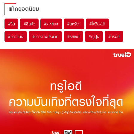
แท็กยอดนิยม
#
จีน
#
ซินหัว
#
xinhua
#
สหรัฐฯ
#
โควิด-19
#
ข่าววันนี้
#
ข่าวต่างประเทศ
#
รัสเซีย
#
ญี่ปุ่น
#
ทรัมป์