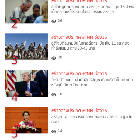
#ข่าวต่างประเทศ
#TNN ช่อง16
ลงโทษผู้ปกครองมือปืน สหรัฐฯ ตัดสินจำคุก 15 ปี พ่อ
เด็กกราดยิงโรงเรียนในรัฐจอร์เจีย สหรัฐฯ
2
26
#ข่าวต่างประเทศ
#TNN ช่อง16
ฮูตีโจมตีสนามบินในซาอุดีอาระเบีย เจ็บ 11 และกอง
กำลังเยเมน ตาย 30-45 นาย
3
20
#ข่าวต่างประเทศ
#TNN ช่อง16
“ทรัมป์” ลงนามจำกัดสิทธิสัญชาติอเมริกันโดยกำเนิด
หวังยุติ Birth Tourism
4
18
#ข่าวต่างประเทศ
#TNN ช่อง16
สหรัฐฯ - อาเซียน เรียกร้องปล่อยตัว ออง ซาน ซู จี ใน
ทันที
5
14