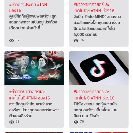
#ข่าวต่างประเทศ
#TNN
#ข่าววิทยาศาสตร์และ
ช่อง16
เทคโนโลยี
#TNN ช่อง16
ศูนย์กักกันผู้อพยพสหรัฐฯ ถูก
จีนปั้น “RoboMIND” สมองกล
แฉสภาพความเป็นอยู่ ประท้วง
อัจฉริยะแห่งโลกหุ่นยนต์ เร่งส
เดือดปะทะเจ้าหน้าที่
ปีดผลิตฮิวแมนนอยด์ให้ได้
5,000 ตัวต่อปี
52
76
#ข่าววิทยาศาสตร์และ
#ข่าววิทยาศาสตร์และ
เทคโนโลยี
#TNN ช่อง16
เทคโนโลยี
#TNN ช่อง16
เจาะลึกขุมกำลังมหาอำนาจ
TikTok ยอมแยกหุ้นขายนัก
สหรัฐฯ ปะทะ ยุทธศาสตร์เฉพาะ
ลงทุนสหรัฐฯ เลี่ยงโทษแบน
ตัวของอิหร่าน
มีผล ม.ค. ปีหน้า
89
76