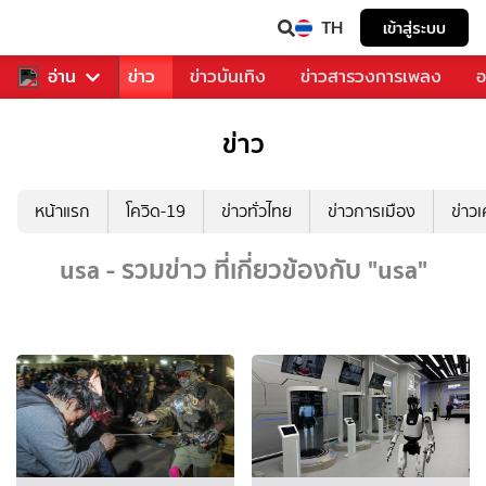
TH
เข้าสู่ระบบ
บคุณ
อ่าน
กีฬา
ข่าว
ข่าวบันเทิง
ข่าวสารวงการเพลง
อ
ข่าว
หน้าแรก
โควิด-19
ข่าวทั่วไทย
ข่าวการเมือง
ข่าว
usa - รวมข่าว ที่เกี่ยวข้องกับ "usa"