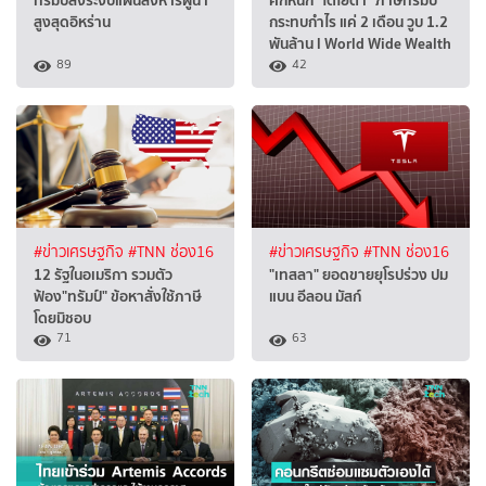
ทรัมป์สั่งระงับแผนสังหารผู้นำ
ศึกหนัก "โตโยต้า" ภาษีทรัมป์
สูงสุดอิหร่าน
กระทบกำไร แค่ 2 เดือน วูบ 1.2
พันล้าน l World Wide Wealth
89
42
#ข่าวเศรษฐกิจ
#TNN ช่อง16
#ข่าวเศรษฐกิจ
#TNN ช่อง16
12 รัฐในอเมริกา รวมตัว
"เทสลา" ยอดขายยุโรปร่วง ปม
ฟ้อง"ทรัมป์" ข้อหาสั่งใช้ภาษี
แบน อีลอน มัสก์
โดยมิชอบ
71
63