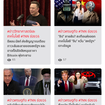
#ข่าววิทยาศาสตร์และ
#ข่าวเศรษฐกิจ
#TNN ช่อง16
"ชิป" สายลับ? สะเทือนส่งออก
เทคโนโลยี
#TNN ช่อง16
เทคโนโลยี "จีน" หวั่น "สหรัฐฯ"
อีลอน มัสก์ ส่งสัญญาณเตือน
เจาะข้อมูล
ภาวะล้มละลายของสหรัฐฯ และ
อาจเป็นปัจจัยหนุนราคา
Bitcoin พุ่งทะยาน
65
57
#ข่าวเศรษฐกิจ
#TNN ช่อง16
#ข่าวเศรษฐกิจ
#TNN ช่อง16