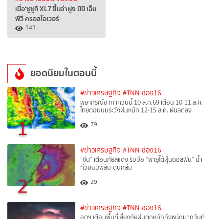
เมื่อ‘ซูซูกิ XL7’ขึ้นจ่าฝูง มินิ เอ็ม
พีวี ครอสโอเวอร์
343
ยอดนิยมในตอนนี้
#ข่าวเศรษฐกิจ
#TNN ช่อง16
พยากรณ์อากาศวันนี้ 10 ส.ค.69 เตือน 10-11 ส.ค.
ไทยตอนบนระวังฝนหนัก 12-15 ส.ค. ฝนลดลง
1
79
#ข่าวเศรษฐกิจ
#TNN ช่อง16
“จีน” เตือนภัยสีแดง รับมือ “พายุไต้ฝุ่นดอลฟิน” น้ำ
ท่วมฉับพลัน-ดินถล่ม
2
29
#ข่าวเศรษฐกิจ
#TNN ช่อง16
อุตุฯ เตือนพื้นที่เสี่ยงภัยฝนตกหนักถึงหนักมากวันที่