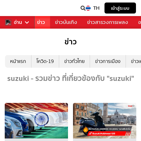
TH
เข้าสู่ระบบ
บคุณ
อ่าน
กีฬา
ข่าว
ข่าวบันเทิง
ข่าวสารวงการเพลง
อ
ข่าว
หน้าแรก
โควิด-19
ข่าวทั่วไทย
ข่าวการเมือง
ข่าว
suzuki - รวมข่าว ที่เกี่ยวข้องกับ "suzuki"