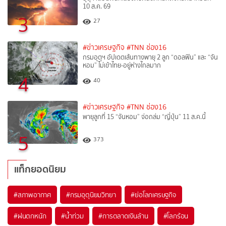
10 ส.ค. 69
3
27
#ข่าวเศรษฐกิจ
#TNN ช่อง16
กรมอุตุฯ อัปเดตเส้นทางพายุ 2 ลูก “ดอลฟิน” และ “จัน
หอม” ไม่เข้าไทย-อยู่ห่างไกลมาก
4
40
#ข่าวเศรษฐกิจ
#TNN ช่อง16
พายุลูกที่ 15 “จันหอม” จ่อถล่ม “ญี่ปุ่น” 11 ส.ค.นี้
5
373
แท็กยอดนิยม
#
สภาพอากาศ
#
กรมอุตุนิยมวิทยา
#
ย่อโลกเศรษฐกิจ
#
ฝนตกหนัก
#
น้ำท่วม
#
การตลาดเงินล้าน
#
โลกร้อน