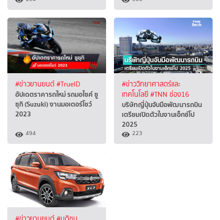
#ข่าวยานยนต์
#TrueID
#ข่าววิทยาศาสตร์และ
อัปเดตราคารถใหม่ รถมอไซค์ ซู
เทคโนโลยี
#TNN ช่อง16
ซุกิ (Suzuki) งานมอเตอร์โชว์
บริษัทญี่ปุ่นจับมือพัฒนารถบิน
2023
เตรียมเปิดตัวในงานเอ็กซ์โป
2025
494
223
#ข่าวยานยนต์
#มติชน