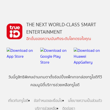
THE NEXT WORLD-CLASS SMART
ENTERTAINMENT
อีกขั้นของความบันเทิงระดับโลกตรงใจคุณ
วันนี้
ดู
สิทธิพิเศษ
อ่าน
เกม
ตาตั้ง
ช้อปปิ้ง
แพ็กเกจ
กล่องทรูไอดีทีวี
คอมมูนิตี้
บริการช่วยเหลือทรูไอดี
เกี่ยวกับทรูไอดี
ข้อกำหนดและเงื่อนไข
นโยบายความเป็นส่วนตัว
บริการช่วยเหลือ
ติดต่อเรา