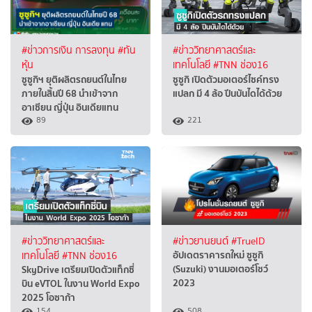
#ข่าวการเงิน การลงทุน
#ทัน
#ข่าววิทยาศาสตร์และ
หุ้น
เทคโนโลยี
#TNN ช่อง16
ซูซูกิฯ ยุติผลิตรถยนต์ในไทย
ซูซูกิ เปิดตัวมอเตอร์ไซค์ทรง
ภายในสิ้นปี 68 นำเข้าจาก
แปลก มี 4 ล้อ ปีนบันไดได้ด้วย
อาเซียน ญี่ปุ่น อินเดียแทน
89
221
#ข่าววิทยาศาสตร์และ
#ข่าวยานยนต์
#TrueID
อัปเดตราคารถใหม่ ซูซูกิ
เทคโนโลยี
#TNN ช่อง16
(Suzuki) งานมอเตอร์โชว์
SkyDrive เตรียมเปิดตัวแท็กซี่
2023
บิน eVTOL ในงาน World Expo
2025 โอซาก้า
154
508