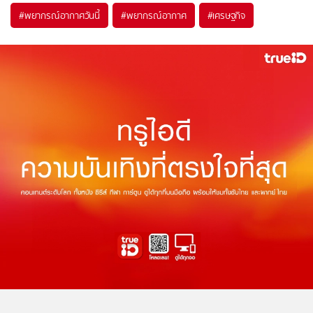
#
พยากรณ์อากาศวันนี้
#
พยากรณ์อากาศ
#
เศรษฐกิจ