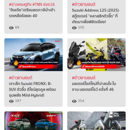
#ข่าวเศรษฐกิจ
#TNN ช่อง16
#ข่าวยานยนต์
“อินเดีย”เตรียมลดภาษีนำเข้า
Suzuki Address 125 (2025)
รถเหลือร้อยละ 40
สกู๊ตเตอร์ "คลาสสิกตัวจี๊ด" ที่
เกิดมาเพื่อพิชิตเมือง!
69
150
#ข่าวยานยนต์
#ข่าวยานยนต์
เจาะลึก Suzuki FRONX: B-
มอเตอร์ไซค์ใหม่ที่น่าสนใจ ใน
SUV ตัวจี๊ด ดีไซน์สุดคูล พร้อม
งาน มอเตอร์โชว์ ครั้งที่ 46
ขุมพลัง Mild-Hybrid!
187
254