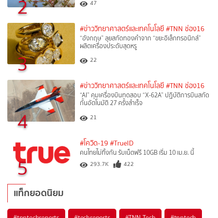
2
47
#ข่าววิทยาศาสตร์และเทคโนโลยี
#TNN ช่อง16
“อังกฤษ” ลุยสกัดทองคำจาก “ขยะอิเล็กทรอนิกส์”
ผลิตเครื่องประดับสุดหรู
3
22
#ข่าววิทยาศาสตร์และเทคโนโลยี
#TNN ช่อง16
“AI” คุมเครื่องบินทดสอบ “X-62A” ปฏิบัติการบินสกัด
กั้นอัตโนมัติ 27 ครั้งสำเร็จ
4
21
#โควิด-19
#TrueID
คนไทยไม่ทิ้งกัน รับเน็ตฟรี 10GB เริ่ม 10 เม.ย. นี้
5
293.7K
422
แท็กยอดนิยม
#
tnntechreports
#
techreports
#
TNN Tech
#
tnntech