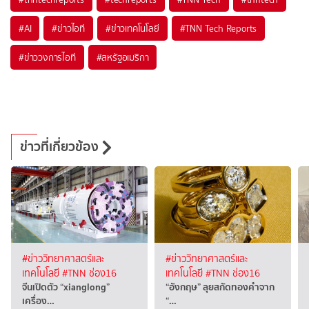
#
AI
#
ข่าวไอที
#
ข่าวเทคโนโลยี
#
TNN Tech Reports
#
ข่าววงการไอที
#
สหรัฐอเมริกา
ข่าวที่เกี่ยวข้อง
#ข่าววิทยาศาสตร์และ
#ข่าววิทยาศาสตร์และ
เทคโนโลยี
#TNN ช่อง16
เทคโนโลยี
#TNN ช่อง16
จีนเปิดตัว “xianglong”
“อังกฤษ” ลุยสกัดทองคำจาก
เครื่อง…
“…