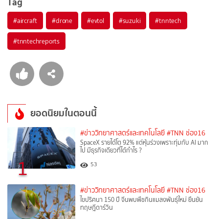
Tag
#
aircraft
#
drone
#
evtol
#
suzuki
#
tnntech
#
tnntechreports
ยอดนิยมในตอนนี้
#ข่าววิทยาศาสตร์และเทคโนโลยี
#TNN ช่อง16
SpaceX รายได้โต 92% แต่หุ้นร่วงเพราะทุ่มกับ AI มาก
ไป มีธุรกิจเดียวที่ได้กำไร ?
1
53
#ข่าววิทยาศาสตร์และเทคโนโลยี
#TNN ช่อง16
ไขปริศนา 150 ปี จีนพบพืชกินแมลงพันธุ์ใหม่ ยืนยัน
ทฤษฎีดาร์วิน