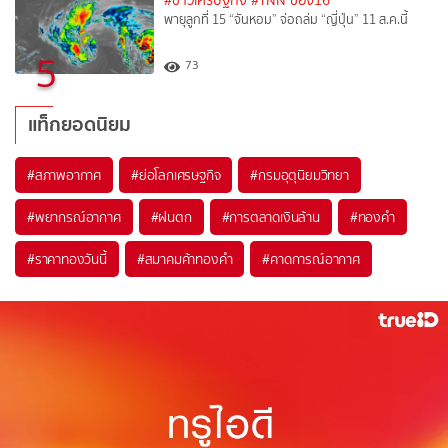
#ข่าวเศรษฐกิจ
#TNN ช่อง16
พายุลูกที่ 15 “จันหอม” จ่อถล่ม “ญี่ปุ่น” 11 ส.ค.นี้
5
73
แท็กยอดนิยม
#
สภาพอากาศ
#
ย่อโลกเศรษฐกิจ
#
กรมอุตุนิยมวิทยา
#
พยากรณ์อากาศ
#
ฝนตก
#
การตลาดเงินล้าน
#
ทองคำ
#
ราคาทองวันนี้
#
สมาคมค้าทองคำ
#
คาดการณ์อากาศ