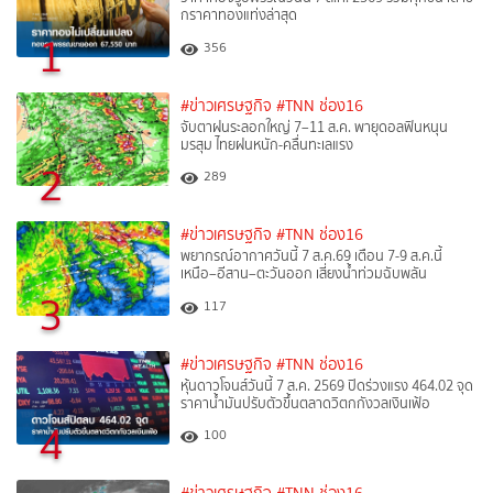
กราคาทองแท่งล่าสุด
1
356
#ข่าวเศรษฐกิจ
#TNN ช่อง16
จับตาฝนระลอกใหญ่ 7–11 ส.ค. พายุดอลฟินหนุน
มรสุม ไทยฝนหนัก-คลื่นทะเลแรง
2
289
#ข่าวเศรษฐกิจ
#TNN ช่อง16
พยากรณ์อากาศวันนี้ 7 ส.ค.69 เตือน 7-9 ส.ค.นี้
เหนือ–อีสาน–ตะวันออก เสี่ยงน้ำท่วมฉับพลัน
3
117
#ข่าวเศรษฐกิจ
#TNN ช่อง16
หุ้นดาวโจนส์วันนี้ 7 ส.ค. 2569 ปิดร่วงแรง 464.02 จุด
ราคาน้ำมันปรับตัวขึ้นตลาดวิตกกังวลเงินเฟ้อ
4
100