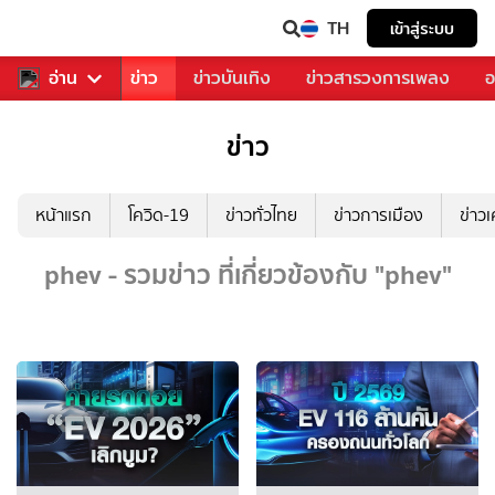
TH
เข้าสู่ระบบ
บคุณ
อ่าน
กีฬา
ข่าว
ข่าวบันเทิง
ข่าวสารวงการเพลง
อ
ข่าว
หน้าแรก
โควิด-19
ข่าวทั่วไทย
ข่าวการเมือง
ข่าว
phev - รวมข่าว ที่เกี่ยวข้องกับ "phev"