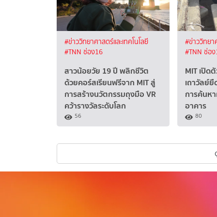
#ข่าววิทยาศาสตร์และเทคโนโลยี
#ข่าววิทยา
#TNN ช่อง16
#TNN ช่อง
สาวน้อยวัย 19 ปี พลิกชีวิต
MIT เปิดตั
ด้วยคอร์สเรียนฟรีจาก MIT สู่
เถาวัลย์ยื
การสร้างนวัตกรรมถุงมือ VR
การค้นหาผ
คว้ารางวัลระดับโลก
อาคาร
56
80