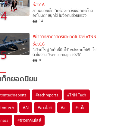
ช่อง16
4
สานฝันวัยเด็ก “เครื่องแกว่งเชือกกระโดด
อัตโนมัติ” สนุกได้ ไม่ง้อคนช่วยแกว่ง
14
#ข่าววิทยาศาสตร์และเทคโนโลยี
#TNN
ช่อง16
5
3 ยักษ์ใหญ่ "แท็กซี่บินได้" พลังงานไฟฟ้า โชว์
ตัวในงาน "Farnborough 2026"
81
แท็กยอดนิยม
#
tnntechreports
#
techreports
#
TNN Tech
#
tnntech
#
AI
#
ข่าวไอที
#
ai
#
แบไต๋
#
nasa
#
ข่าวเทคโนโลยี