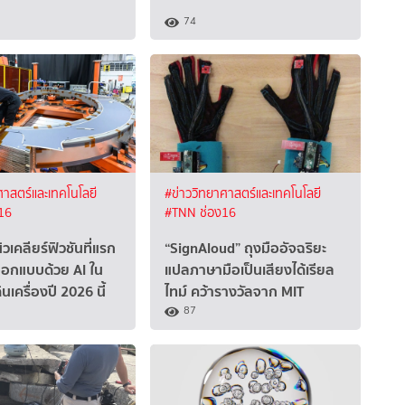
74
ศาสตร์และเทคโนโลยี
#ข่าววิทยาศาสตร์และเทคโนโลยี
16
#TNN ช่อง16
วเคลียร์ฟิวชันที่แรก
“SignAloud” ถุงมืออัจฉริยะ
อกแบบด้วย AI ใน
แปลภาษามือเป็นเสียงได้เรียล
ินเครื่องปี 2026 นี้
ไทม์ คว้ารางวัลจาก MIT
87