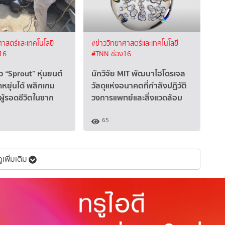
ศาสตร์และเทคโนโลยี
#ข่าววิทยาศาสตร์และเทคโนโลยี
16
#TNN ช่อง16
ว “Sprout” หุ่นยนต์
นักวิจัย MIT พัฒนาไฮโดรเจล
ดหยุ่นได้ พลิกเกม
วัสดุแห่งอนาคตที่กำลังปฏิวัติ
ู้รอดชีวิตในซาก
วงการแพทย์และสิ่งแวดล้อม
65
ดูเพิ่มเติม