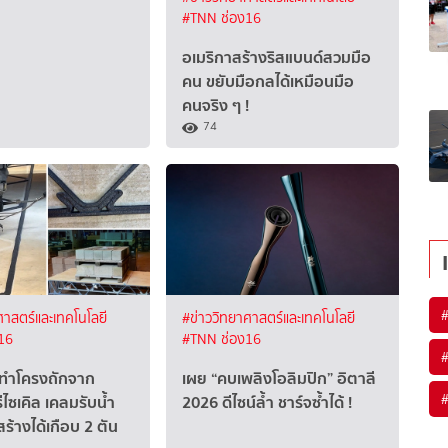
#TNN ช่อง16
อเมริกาสร้างริสแบนด์สวมมือ
คน ขยับมือกลได้เหมือนมือ
คนจริง ๆ !
74
ศาสตร์และเทคโนโลยี
#ข่าววิทยาศาสตร์และเทคโนโลยี
16
#TNN ช่อง16
 ทำโครงถักจาก
เผย “คบเพลิงโอลิมปิก” อิตาลี
ไซเคิล เคลมรับน้ำ
2026 ดีไซน์ล้ำ ชาร์จซ้ำได้ !
ร้างได้เกือบ 2 ตัน