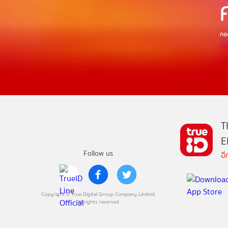
T
E
Follow us
อ
Copyright © True Digital Group Company Limited.
All rights reserved