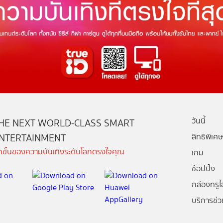
วันนี้
HE NEXT WORLD-CLASS SMART
NTERTAINMENT
สิทธิพิเศษ
ีกขั้นของความบันเทิงระดับโลกตรงใจคุณ
เกม
ช้อปปิ้ง
กล่องทรูไอ
บริการช่ว