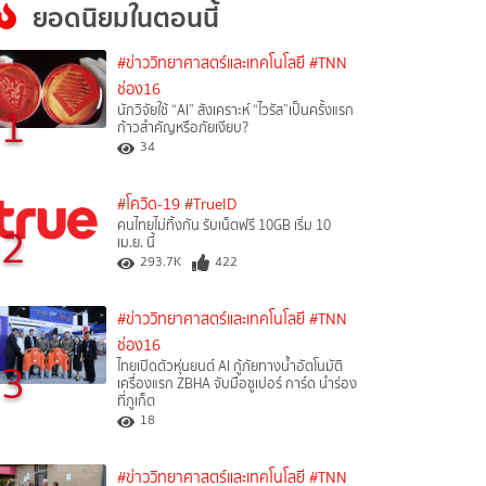
ยอดนิยมในตอนนี้
#ข่าววิทยาศาสตร์และเทคโนโลยี
#TNN
ช่อง16
1
นักวิจัยใช้ “AI” สังเคราะห์ “ไวรัส”เป็นครั้งแรก
ก้าวสำคัญหรือภัยเงียบ?
34
#โควิด-19
#TrueID
คนไทยไม่ทิ้งกัน รับเน็ตฟรี 10GB เริ่ม 10
2
เม.ย. นี้
293.7K
422
#ข่าววิทยาศาสตร์และเทคโนโลยี
#TNN
ช่อง16
3
ไทยเปิดตัวหุ่นยนต์ AI กู้ภัยทางน้ำอัตโนมัติ
เครื่องแรก ZBHA จับมือซูเปอร์ การ์ด นำร่อง
ที่ภูเก็ต
18
#ข่าววิทยาศาสตร์และเทคโนโลยี
#TNN