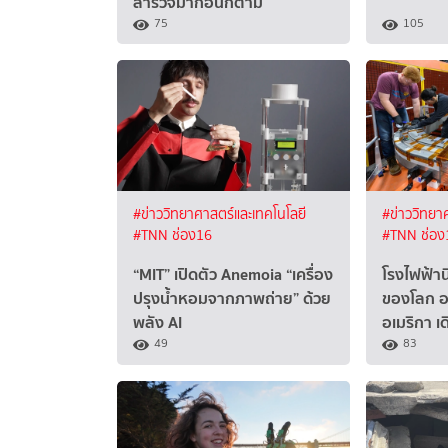
สำรวจมาก่อนก็ตาม
75
105
#ข่าววิทยาศาสตร์และเทคโนโลยี
#ข่าววิทยา
#TNN ช่อง16
#TNN ช่อง
“MIT” เปิดตัว Anemoia “เครื่อง
โรงไฟฟ้านิ
ปรุงน้ำหอมจากภาพถ่าย” ด้วย
ของโลก อ
พลัง AI
อเมริกา เด
49
83