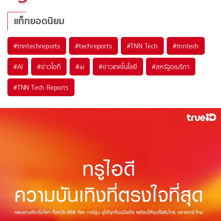
แท็กยอดนิยม
#
tnntechreports
#
techreports
#
TNN Tech
#
tnntech
#
AI
#
ข่าวไอที
#
ai
#
ข่าวเทคโนโลยี
#
สหรัฐอเมริกา
#
TNN Tech Reports