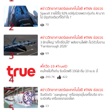
#ข่าววิทยาศาสตร์และเทคโนโลยี
#TNN ช่อง16
SpaceX รายได้โต 92% แต่หุ้นร่วงเพราะทุ่มกับ AI มาก
ไป มีธุรกิจเดียวที่ได้กำไร ?
2
70
#ข่าววิทยาศาสตร์และเทคโนโลยี
#TNN ช่อง16
3 ยักษ์ใหญ่ "แท็กซี่บินได้" พลังงานไฟฟ้า โชว์ตัวในงาน
"Farnborough 2026"
3
69
#โควิด-19
#TrueID
คนไทยไม่ทิ้งกัน รับเน็ตฟรี 10GB เริ่ม 10 เม.ย. นี้
4
293.7K
422
#ข่าววิทยาศาสตร์และเทคโนโลยี
#TNN ช่อง16
จีนเปิดตัว “xianglong” เครื่องขุดอุโมงค์ไฮบริด เจาะ-
ระเบิดหิน เครื่องแรกของโลก
5
13