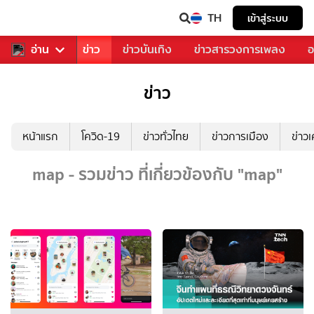
TH
เข้าสู่ระบบ
บคุณ
อ่าน
กีฬา
ข่าว
ข่าวบันเทิง
ข่าวสารวงการเพลง
อ
ข่าว
หน้าแรก
โควิด-19
ข่าวทั่วไทย
ข่าวการเมือง
ข่าว
map - รวมข่าว ที่เกี่ยวข้องกับ "map"