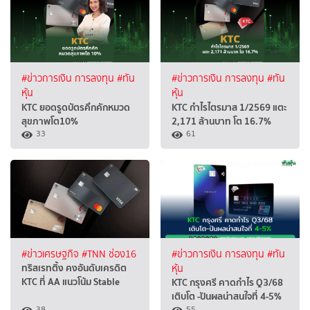
#ข่าวการเงิน การลงทุน
#ทัน
#ข่าวการเงิน การลงทุน
#ทัน
หุ้น
หุ้น
KTC ยอดรูดบัตรคึกคักหมวด
KTC กำไรไตรมาส 1/2569 แตะ
สุขภาพโต10%
2,171 ล้านบาท โต 16.7%
33
61
#ข่าวเศรษฐกิจ
#TNN ช่อง16
#ข่าวการเงิน การลงทุน
#ทัน
ทริสเรทติ้ง คงอันดับเครดิต
หุ้น
KTC ที่ AA แนวโน้ม Stable
KTC กรุงศรี คาดกำไร Q3/68
เติบโต -ปันผลน่าสนใจที่ 4-5%
38
55