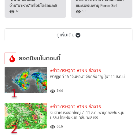
จ่าย"อาหาร"ครึ่งปีโตร้อยละ5
แนะรอพ้นพายุ Force Sel
61
53
ดูเพิ่มเติม
ยอดนิยมในตอนนี้
#ข่าวเศรษฐกิจ
#TNN ช่อง16
พายุลูกที่ 15 “จันหอม” จ่อถล่ม “ญี่ปุ่น” 11 ส.ค.นี้
1
344
#ข่าวเศรษฐกิจ
#TNN ช่อง16
จับตาฝนระลอกใหญ่ 7–11 ส.ค. พายุดอลฟินหนุน
มรสุม ไทยฝนหนัก-คลื่นทะเลแรง
2
616