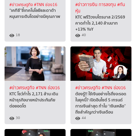
#ข่าวเศรษฐกิจ
#TNN ช่อง16
#ข่าวการเงิน การลงทุน
#ทัน
"เคทีซี"ชี้เทคโนโลยีและดาต้า
หุ้น
หนุนการเติบโตอย่างมีคุณภาพ
KTC พรีวิวงบไตรมาส 2/2569
คาดกำไร 2,140 ล้านบาท
+13% YoY
18
40
#ข่าวเศรษฐกิจ
#TNN ช่อง16
#ข่าวเศรษฐกิจ
#TNN ช่อง16
KTC โชว์กำไร 2,171 ล้าน เดิน
ต้องรู้!! ใช้เงินอย่างไรถึงจะรอด
หน้าธุรกิจนายหน้าประกันภัย
ในยุคนี้? เปิดอินไซต์ 5 เทรนด์
ต่อยอดโต
การเงินล่าสุด ทำไม “เงินเหลือ”
ถึงสำคัญกว่าเงินเดือน
30
44