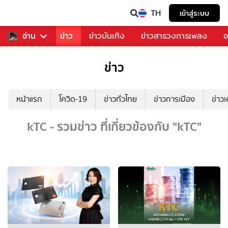
TH
เข้าสู่ระบบ
บคุณ
อ่าน
กีฬา
ข่าว
ข่าวบันเทิง
ข่าวสารวงการเพลง
อ
ข่าว
หน้าแรก
โควิด-19
ข่าวทั่วไทย
ข่าวการเมือง
ข่าว
kTC - รวมข่าว ที่เกี่ยวข้องกับ "kTC"