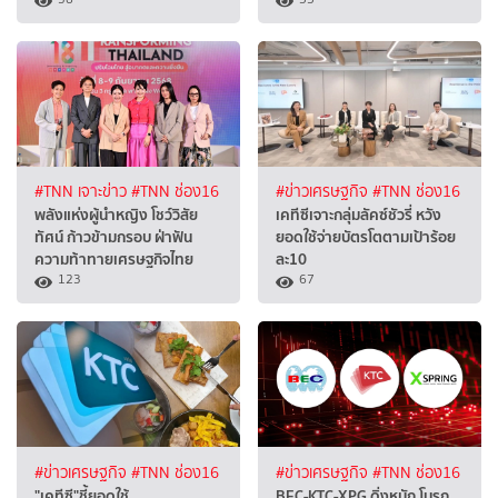
#TNN เจาะข่าว
#TNN ช่อง16
#ข่าวเศรษฐกิจ
#TNN ช่อง16
พลังแห่งผู้นำหญิง โชว์วิสัย
เคทีซีเจาะกลุ่มลัคซ์ชัวรี่ หวัง
ทัศน์ ก้าวข้ามกรอบ ฝ่าฟัน
ยอดใช้จ่ายบัตรโตตามเป้าร้อย
ความท้าทายเศรษฐกิจไทย
ละ10
123
67
#ข่าวเศรษฐกิจ
#TNN ช่อง16
#ข่าวเศรษฐกิจ
#TNN ช่อง16
"เคทีซี"ชี้ยอดใช้
BEC-KTC-XPG ดิ่งหนัก โบรก