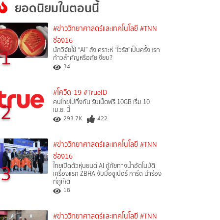
ยอดนิยมในตอนนี้
#ข่าววิทยาศาสตร์และเทคโนโลยี
#TNN
ช่อง16
1
นักวิจัยใช้ “AI” สังเคราะห์ “ไวรัส”เป็นครั้งแรก
ก้าวสำคัญหรือภัยเงียบ?
34
#โควิด-19
#TrueID
คนไทยไม่ทิ้งกัน รับเน็ตฟรี 10GB เริ่ม 10
2
เม.ย. นี้
293.7K
422
#ข่าววิทยาศาสตร์และเทคโนโลยี
#TNN
ช่อง16
3
ไทยเปิดตัวหุ่นยนต์ AI กู้ภัยทางน้ำอัตโนมัติ
เครื่องแรก ZBHA จับมือซูเปอร์ การ์ด นำร่อง
ที่ภูเก็ต
18
#ข่าววิทยาศาสตร์และเทคโนโลยี
#TNN