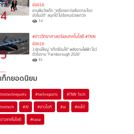
ช่อง16
4
สานฝันวัยเด็ก “เครื่องแกว่งเชือกกระโดด
อัตโนมัติ” สนุกได้ ไม่ง้อคนช่วยแกว่ง
14
#ข่าววิทยาศาสตร์และเทคโนโลยี
#TNN
ช่อง16
5
3 ยักษ์ใหญ่ "แท็กซี่บินได้" พลังงานไฟฟ้า โชว์
ตัวในงาน "Farnborough 2026"
81
แท็กยอดนิยม
#
tnntechreports
#
techreports
#
TNN Tech
#
tnntech
#
AI
#
ข่าวไอที
#
ai
#
แบไต๋
#
ข่าวเทคโนโลยี
#
nasa