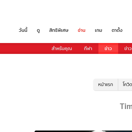
วันนี้
ดู
สิทธิพิเศษ
อ่าน
เกม
ตาตั้ง
สำหรับคุณ
กีฬา
ข่าว
ข่าว
หน้าแรก
โควิ
Tim