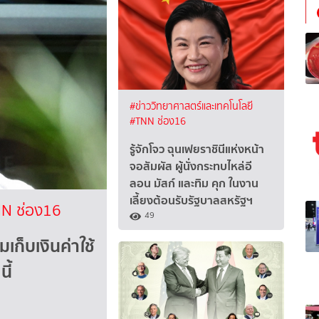
#ข่าววิทยาศาสตร์และเทคโนโลยี
#TNN ช่อง16
รู้จักโจว ฉุนเฟยราชินีแห่งหน้า
จอสัมผัส ผู้นั่งกระทบไหล่อี
ลอน มัสก์ และทิม คุก ในงาน
เลี้ยงต้อนรับรัฐบาลสหรัฐฯ
N ช่อง16
49
เก็บเงินค่าใช้
ี้