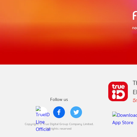
T
E
Follow us
อ
Copyright © True Digital Group Company Limited.
All rights reserved