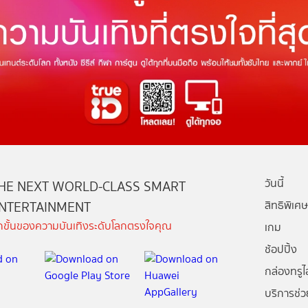
วันนี้
HE NEXT WORLD-CLASS SMART
NTERTAINMENT
สิทธิพิเศษ
ีกขั้นของความบันเทิงระดับโลกตรงใจคุณ
เกม
ช้อปปิ้ง
กล่องทรูไอ
บริการช่ว