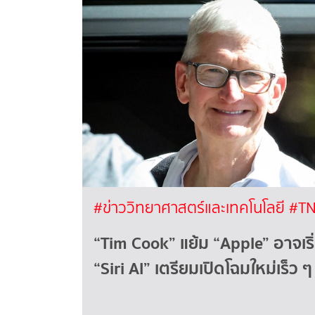
#ข่าววิทยาศาสตร์และเทคโนโลยี
#TN
“Tim Cook” แย้ม “Apple” อาจเริ่ม
“Siri AI” เตรียมเปิดโฉมใหม่เร็ว ๆ น