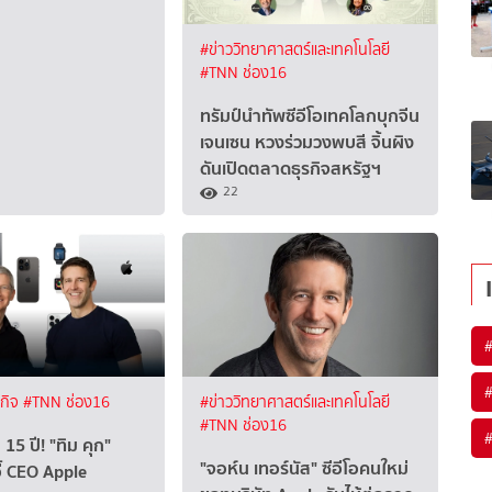
#ข่าววิทยาศาสตร์และเทคโนโลยี
#TNN ช่อง16
ทรัมป์นำทัพซีอีโอเทคโลกบุกจีน
เจนเซน หวงร่วมวงพบสี จิ้นผิง
ดันเปิดตลาดธุรกิจสหรัฐฯ
22
ฐกิจ
#TNN ช่อง16
#ข่าววิทยาศาสตร์และเทคโนโลยี
#TNN ช่อง16
15 ปี! "ทิม คุก"
"จอห์น เทอร์นัส" ซีอีโอคนใหม่
ี้ CEO Apple