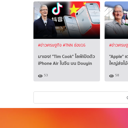
#ข่าวเศรษฐกิจ
#TNN ช่อง16
#ข่าวเศรษ
มาเอง! "Tim Cook" ไลฟ์เปิดตัว
"Apple" เต
iPhone Air ในจีน บน Douyin
ใหญ่ส่งไม
53
58