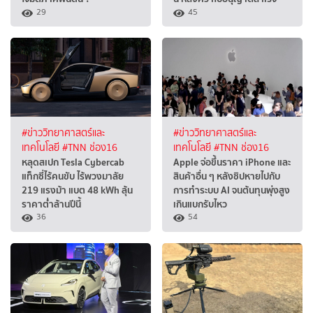
29
45
#ข่าววิทยาศาสตร์และ
#ข่าววิทยาศาสตร์และ
เทคโนโลยี
#TNN ช่อง16
เทคโนโลยี
#TNN ช่อง16
หลุดสเปก Tesla Cybercab
Apple จ่อขึ้นราคา iPhone และ
แท็กซี่ไร้คนขับ ไร้พวงมาลัย
สินค้าอื่น ๆ หลังชิปหายไปกับ
219 แรงม้า แบต 48 kWh ลุ้น
การทำระบบ AI จนต้นทุนพุ่งสูง
ราคาต่ำล้านปีนี้
เกินแบกรับไหว
36
54