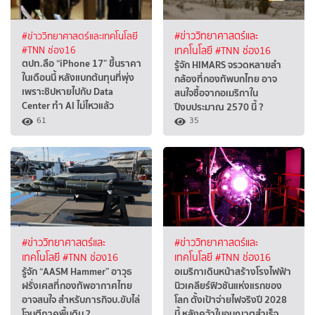
#ข่าววิทยาศาสตร์และเทคโนโลยี
#ข่าววิทยาศาสตร์และ
#TNN ช่อง16
เทคโนโลยี
#TNN ช่อง16
ตปท.ลือ “iPhone 17” ขึ้นราคา
รู้จัก HIMARS จรวดหลายลำ
ในเดือนนี้ หลังแบกต้นทุนที่พุ่ง
กล้องที่กองทัพบกไทย อาจ
เพราะชิปหายไปกับ Data
สนใจซื้อจากอเมริกาใน
Center ทำ AI ไม่ไหวแล้ว
ปีงบประมาณ 2570 นี้ ?
61
35
#ข่าววิทยาศาสตร์และ
#ข่าววิทยาศาสตร์และ
เทคโนโลยี
#TNN ช่อง16
เทคโนโลยี
#TNN ช่อง16
รู้จัก “AASM Hammer” อาวุธ
อเมริกาเดินหน้าสร้างโรงไฟฟ้า
ฝรั่งเศสที่กองทัพอากาศไทย
นิวเคลียร์ฟิวชันแห่งแรกของ
อาจสนใจ สำหรับภารกิจบ.ขับไล่
โลก ตั้งเป้าจ่ายไฟจริงปี 2028
โจมตีภาคพื้นดิน ?
นี้ หลังคว้าใบอนุญาตสำเร็จ