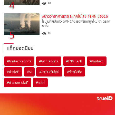
4
18
#ข่าววิทยาศาสตร์และเทคโนโลยี
#TNN ช่อง16
ไรน์เมทัลเปิดตัว GMF 140 เรือฟริเกตยุคใหม่เจาะตลาด
นาโต
5
16
แท็กยอดนิยม
#
tnntechreports
#
techreports
#
TNN Tech
#
tnntech
#
ข่าวไอที
#
AI
#
ข่าวเทคโนโลยี
#
ข่าวมือถือ
#
ข่าววงการไอที
#
แบไต๋