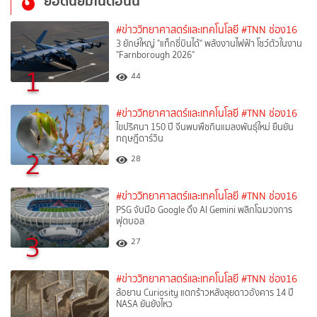
ยอดนิยมในตอนนี้
#ข่าววิทยาศาสตร์และเทคโนโลยี
#TNN ช่อง16
3 ยักษ์ใหญ่ "แท็กซี่บินได้" พลังงานไฟฟ้า โชว์ตัวในงาน
"Farnborough 2026"
1
44
#ข่าววิทยาศาสตร์และเทคโนโลยี
#TNN ช่อง16
ไขปริศนา 150 ปี จีนพบพืชกินแมลงพันธุ์ใหม่ ยืนยัน
ทฤษฎีดาร์วิน
2
28
#ข่าววิทยาศาสตร์และเทคโนโลยี
#TNN ช่อง16
PSG จับมือ Google ดึง AI Gemini พลิกโฉมวงการ
ฟุตบอล
3
27
#ข่าววิทยาศาสตร์และเทคโนโลยี
#TNN ช่อง16
ล้อยาน Curiosity แตกร้าวหลังลุยดาวอังคาร 14 ปี
NASA ยันยังไหว