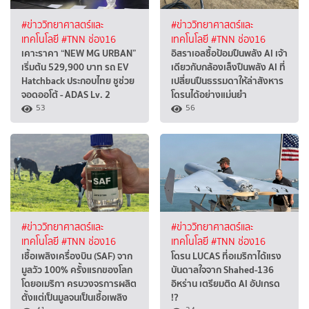
#ข่าววิทยาศาสตร์และ
#ข่าววิทยาศาสตร์และ
เทคโนโลยี
#TNN ช่อง16
เทคโนโลยี
#TNN ช่อง16
เคาะราคา “NEW MG URBAN”
อิสราเอลซื้อป้อมปืนพลัง AI เจ้า
เริ่มต้น 529,900 บาท รถ EV
เดียวกับกล้องเล็งปืนพลัง AI ที่
Hatchback ประกอบไทย ชูช่วย
เปลี่ยนปืนธรรมดาให้ล่าสังหาร
จอดออโต้ - ADAS Lv. 2
โดรนได้อย่างแม่นยำ
53
56
#ข่าววิทยาศาสตร์และ
#ข่าววิทยาศาสตร์และ
เทคโนโลยี
#TNN ช่อง16
เทคโนโลยี
#TNN ช่อง16
เชื้อเพลิงเครื่องบิน (SAF) จาก
โดรน LUCAS ที่อเมริกาได้แรง
มูลวัว 100% ครั้งแรกของโลก
บันดาลใจจาก Shahed-136
โดยอเมริกา ครบวงจรการผลิต
อิหร่าน เตรียมติด AI อัปเกรด
ตั้งแต่เป็นมูลจนเป็นเชื้อเพลิง
!?