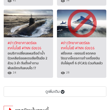
41
34
#ข่าววิทยาศาสตร์และ
#ข่าววิทยาศาสตร์และ
เทคโนโลยี
#TNN ช่อง16
เทคโนโลยี
#TNN ช่อง16
อเมริกาเปลี่ยนแผนเรือดำน้ำ
ฝรั่งเศส - เยอรมนี แตกคอ
นิวเคลียร์ออสเตรเลียเป็นมือ 2
ปิดฉากโครงการทำเครื่องบิน
ล้วน 3 ลำ จีนตั้งคำถาม
ขับไล่ยุคที่ 6 (FCAS) ร่วมกันแล้ว
พันธมิตรกันแบบใด !?
24
28
ดูเพิ่มเติม