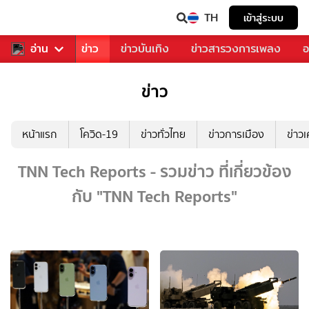
TH
เข้าสู่ระบบ
บคุณ
อ่าน
กีฬา
ข่าว
ข่าวบันเทิง
ข่าวสารวงการเพลง
อ
ข่าว
หน้าแรก
โควิด-19
ข่าวทั่วไทย
ข่าวการเมือง
ข่าว
TNN Tech Reports - รวมข่าว ที่เกี่ยวข้อง
กับ "TNN Tech Reports"