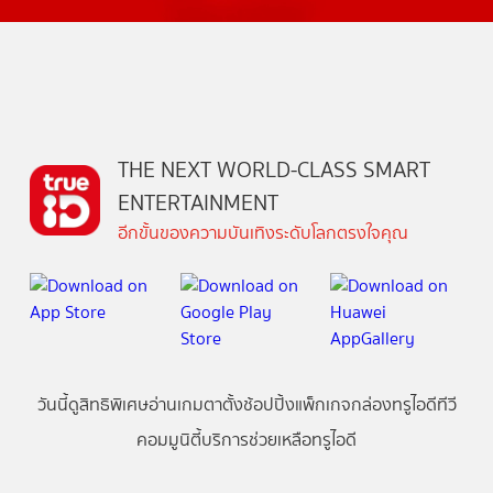
THE NEXT WORLD-CLASS SMART
ENTERTAINMENT
อีกขั้นของความบันเทิงระดับโลกตรงใจคุณ
วันนี้
ดู
สิทธิพิเศษ
อ่าน
เกม
ตาตั้ง
ช้อปปิ้ง
แพ็กเกจ
กล่องทรูไอดีทีวี
คอมมูนิตี้
บริการช่วยเหลือทรูไอดี