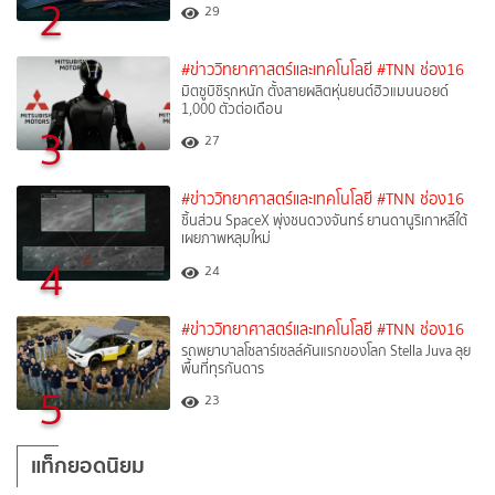
2
29
#ข่าววิทยาศาสตร์และเทคโนโลยี
#TNN ช่อง16
มิตซูบิชิรุกหนัก ตั้งสายผลิตหุ่นยนต์ฮิวแมนนอยด์
1,000 ตัวต่อเดือน
3
27
#ข่าววิทยาศาสตร์และเทคโนโลยี
#TNN ช่อง16
ชิ้นส่วน SpaceX พุ่งชนดวงจันทร์ ยานดานูริเกาหลีใต้
เผยภาพหลุมใหม่
4
24
#ข่าววิทยาศาสตร์และเทคโนโลยี
#TNN ช่อง16
รถพยาบาลโซลาร์เซลล์คันแรกของโลก Stella Juva ลุย
พื้นที่ทุรกันดาร
5
23
แท็กยอดนิยม