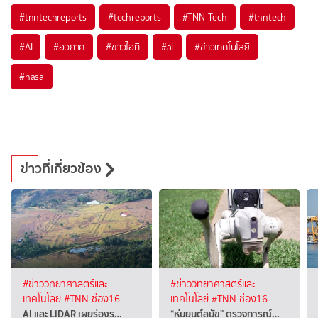
#
tnntechreports
#
techreports
#
TNN Tech
#
tnntech
#
AI
#
อวกาศ
#
ข่าวไอที
#
ai
#
ข่าวเทคโนโลยี
#
nasa
ข่าวที่เกี่ยวข้อง
#ข่าววิทยาศาสตร์และ
#ข่าววิทยาศาสตร์และ
เทคโนโลยี
#TNN ช่อง16
เทคโนโลยี
#TNN ช่อง16
AI และ LiDAR เผยร่องร…
“หุ่นยนต์สุนัข” ตรวจการณ์…