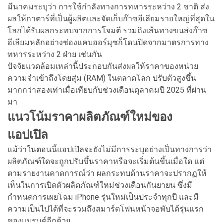
มีนาคมระบุว่า การใช้กำลังทางการทหารระหว่าง 2 ชาติ ส่ง
ผลให้กาตาร์ที่เป็นผู้ผลิตและจัดเก็บก๊าซฮีเลียมรายใหญ่ที่สุดใน
โลกได้รับผลกระทบจากการโจมตี รวมถึงเส้นทางขนส่งก๊าซ
ฮีเลียมหลักอย่างช่องแคบฮอร์มุซก็โดนปิดจากมาตรการทาง
ทหารระหว่าง 2 ฝ่าย เช่นกัน
ปัจจัยแวดล้อมเหล่านี้ประกอบกันส่งผลให้ราคาของหน่วย
ความจำเข้าถึงโดยสุ่ม (RAM) ในตลาดโลก ปรับตัวสูงขึ้น
มากกว่าสองเท่าเมื่อเทียบกับช่วงเดือนตุลาคมปี 2025 ที่ผ่าน
มา
แนวโน้มราคาผลิตภัณฑ์ใหม่ของ
แอปเปิล
แม้ว่าในตอนนี้แอปเปิลจะยังไม่มีการระบุอย่างเป็นทางการว่า
ผลิตภัณฑ์ใดจะถูกปรับขึ้นราคาหรือจะเริ่มต้นขึ้นเมื่อใด แต่
ตามรายงานคาดการณ์ว่า ผลกระทบด้านราคาจะปรากฏให้
เห็นในการเปิดตัวผลิตภัณฑ์ใหม่ช่วงเดือนกันยายน ซึ่งมี
กำหนดการเผยโฉม iPhone รุ่นใหม่เป็นประจำทุกปี และมี
ความเป็นไปได้ที่จะรวมถึงสมาร์ตโฟนหน้าจอพับได้รุ่นแรก
ของแบรนด์อีกด้วย