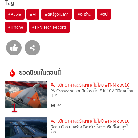
Tag
#
Apple
#
AI
#
สหรัฐอเมริกา
#
อิหร่าน
#
ชิป
#
iPhone
#
TNN Tech Reports
ยอดนิยมในตอนนี้
#ข่าววิทยาศาสตร์และเทคโนโลยี
#TNN ช่อง16
RV Connex ทดสอบบินโดรนโจมตี K-18M ฝีมือคนไทย
สำเร็จ
1
32
#ข่าววิทยาศาสตร์และเทคโนโลยี
#TNN ช่อง16
อีลอน มัสก์ ทุ่มสร้าง Terafab โรงงานชิปที่ใหญ่สุดใน
โลก