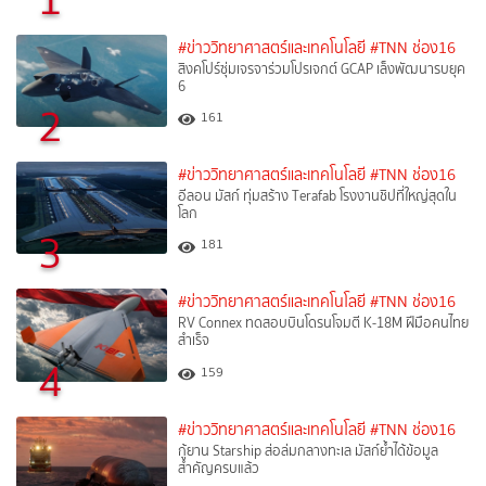
#ข่าววิทยาศาสตร์และเทคโนโลยี
#TNN ช่อง16
สิงคโปร์ซุ่มเจรจาร่วมโปรเจกต์ GCAP เล็งพัฒนารบยุค
6
2
161
#ข่าววิทยาศาสตร์และเทคโนโลยี
#TNN ช่อง16
อีลอน มัสก์ ทุ่มสร้าง Terafab โรงงานชิปที่ใหญ่สุดใน
โลก
3
181
#ข่าววิทยาศาสตร์และเทคโนโลยี
#TNN ช่อง16
RV Connex ทดสอบบินโดรนโจมตี K-18M ฝีมือคนไทย
สำเร็จ
4
159
#ข่าววิทยาศาสตร์และเทคโนโลยี
#TNN ช่อง16
กู้ยาน Starship ส่อล่มกลางทะเล มัสก์ย้ำได้ข้อมูล
สำคัญครบแล้ว