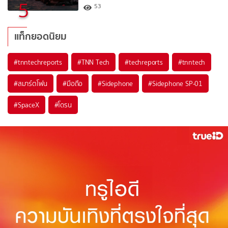
5
53
แท็กยอดนิยม
#
tnntechreports
#
TNN Tech
#
techreports
#
tnntech
#
สมาร์ตโฟน
#
มือถือ
#
Sidephone
#
Sidephone SP-01
#
SpaceX
#
โดรน