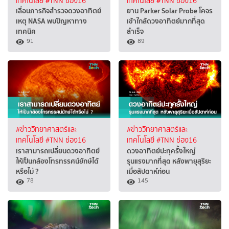
เทคโนโลยี
#TNN ช่อง16
เทคโนโลยี
#TNN ช่อง16
เลื่อนภารกิจสำรวจดวงอาทิตย์
ยาน Parker Solar Probe โคจร
เหตุ NASA พบปัญหาทาง
เข้าใกล้ดวงอาทิตย์มากที่สุด
เทคนิค
สำเร็จ
91
89
#ข่าววิทยาศาสตร์และ
#ข่าววิทยาศาสตร์และ
เทคโนโลยี
#TNN ช่อง16
เทคโนโลยี
#TNN ช่อง16
เราสามารถเปลี่ยนดวงอาทิตย์
ดวงอาทิตย์ปะทุครั้งใหญ่
ให้เป็นกล้องโทรทรรศน์ยักษ์ได้
รุนแรงมากที่สุด หลังพายุสุริยะ
หรือไม่ ?
เมื่อสัปดาห์ก่อน
78
145