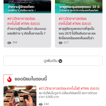
#ข่าววิทยาศาสตร์และ
#ข่าววิทยาศาสตร์และ
เทคโนโลยี
#TNN ช่อง16
เทคโนโลยี
#TNN ช่อง16
ทำความรู้จักออโรรา (Aurora)
พายุสุริยะรุนแรงมากที่สุดใน
แสงสีต่าง ๆ เกิดขึ้นจากอะไร ?
รอบ 20 ปี ไม่เป็นอันตราย และ
ซีกโลกเหนือมองเห็นออโรร่า
356
117
ดูเพิ่มเติม
ยอดนิยมในตอนนี้
#ข่าววิทยาศาสตร์และเทคโนโลยี
#TNN ช่อง16
สมาร์ตโฟนโมดูลาร์ เปลี่ยนคีย์แพดได้ ลดการติดจอ
ราคา 9,900 บาท
1
244