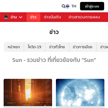
TH
เข้าสู่ระบบ
ับคุณ
อ่าน
กีฬา
ข่าว
ข่าวบันเทิง
ข่าวสารวงการเพลง
ข่าว
หน้าแรก
โควิด-19
ข่าวทั่วไทย
ข่าวการเมือง
ข่าว
Sun - รวมข่าว ที่เกี่ยวข้องกับ "Sun"