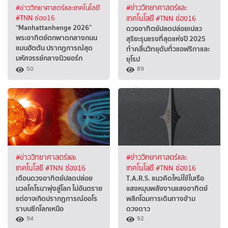
#ข่าววิทยาศาสตร์และเทคโนโลยี
#ข่าววิทยาศาสตร์และ
#TNN ช่อง16
เทคโนโลยี
#TNN ช่อง16
“Manhattanhenge 2026”
ดวงอาทิตย์ปลดปล่อยเปลว
พระอาทิตย์ตกพาดกลางถนน
สุริยะรุนแรงที่สุดแห่งปี 2025
แมนฮัตตัน ปรากฏการณ์สุด
ทำคลื่นวิทยุดับทั่วแอฟริกาและ
มหัศจรรย์กลางนิวยอร์ก
ยุโรป
50
89
#ข่าววิทยาศาสตร์และ
#ข่าววิทยาศาสตร์และ
เทคโนโลยี
#TNN ช่อง16
เทคโนโลยี
#TNN ช่อง16
เตือนดวงอาทิตย์ปลดปล่อย
T.A.R.S. แนวคิดใหม่ใช้ใบเรือ
มวลโคโรนาพุ่งสู่โลก ไม่อันตราย
แสงหมุนพลังงานแสงอาทิตย์
แต่อาจเกิดปรากฏการณ์ออโร
พลิกโฉมการเดินทางข้าม
ราบนซีกโลกเหนือ
ดวงดาว
94
92