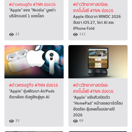
#ข่าวเศรษฐกิจ
#TNN ช่อง16
#ข่าววิทยาศาสตร์และ
"Apple" แซง "Nvidia" มูลค่า
เทคโนโลยี
#TNN ช่อง16
บริษัทเบอร์ 1 ของโลก
Apple เปิดฉาก WWDC 2026
จับตา iOS 27, Siri AI และ
iPhone Fold
22
112
#ข่าวเศรษฐกิจ
#TNN ช่อง16
#ข่าววิทยาศาสตร์และ
"Apple" ซุ่มพัฒนา AirPods
เทคโนโลยี
#TNN ช่อง16
ติดกล้อง ดันหูฟังสู่ยุค AI
“Apple” ขยับคิวเปิดตัว
“HomePad” หน้าจอสมาร์ตโฮม
อัจฉริยะ ลุ้นเผยโฉมปลายปี
2026
33
69