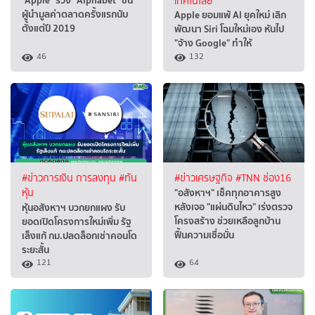
"Apple" ร่วง "Alphabet" ขึ้น
เทคโนโลยี
ผู้นำมูลค่าตลาดครั้งแรกนับ
Apple ยอมแพ้ AI ยุคใหม่ เลิก
ตั้งแต่ปี 2019
พัฒนา Siri โฉมใหม่เอง หันไป
"จ้าง Google" ทำให้
46
132
#ข่าวการเงิน การลงทุน
#ทัน
#ข่าวเศรษฐกิจ
#TNN ช่อง16
"อสังหาฯ" เช็คทุกอาคารสูง
หุ้น
หลังเจอ "แผ่นดินไหว" เร่งตรวจ
หุ้นอสังหาฯ บวกยกแผง รับ
โครงสร้าง ช่วยเหลือลูกบ้าน
ยอดเปิดโครงการใหม่เพิ่ม รัฐ
ฟื้นความเชื่อมั่น
เล็งแก้ กม.ปลดล็อกเช่าคอนโด
ระยะสั้น
121
64