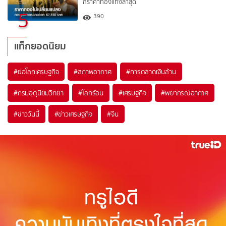
กราคาทองแท่งล่าสุด
5
390
แท็กยอดนิยม
#
ย่อโลกเศรษฐกิจ
#
สภาพอากาศ
#
การตลาดเงินล้าน
#
กรมอุตุนิยมวิทยา
#
โลกร้อน
#
เศรษฐกิจ
#
พยากรณ์อากาศ
#
ข่าววันนี้
#
ข่าวเศรษฐกิจ
#
จีน