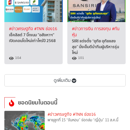
#ข่าวเศรษฐกิจ
#TNN ช่อง16
#ข่าวการเงิน การลงทุน
#ทัน
เช็คลิสต์ 7 บิ๊กเนม "อสังหาฯ"
หุ้น
เปิดคอนโดใหม่เท่าไหร่ปี 2568
SIRI แต่งตั้ง “อุทัย อุทัยแสง
สุข” นั่งเอ็มดีนำทีมผู้บริหารรุ่น
ใหม่
104
101
ดูเพิ่มเติม
ยอดนิยมในตอนนี้
#ข่าวเศรษฐกิจ
#TNN ช่อง16
พายุลูกที่ 15 “จันหอม” จ่อถล่ม “ญี่ปุ่น” 11 ส.ค.นี้