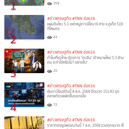
1
359
#ข่าวเศรษฐกิจ
#TNN ช่อง16
แผ่นดินไหว 5.1 เขย่าหมู่เกาะนิโคบาร์ ห่าง จ.ภูเก็ต 519
กิโลเมตร
2
43
#ข่าวเศรษฐกิจ
#TNN ช่อง16
ทำไมเที่ยวไทย ต้องการ "คนจีน" เป้าหมายใหม่ 5.3 ล้าน
คน จะทำได้หรือไม่? อย่างไร?
3
25
#ข่าวเศรษฐกิจ
#TNN ช่อง16
หุ้นดาวโจนส์วันนี้ 8 ส.ค. 2569 ปิดบวก 151.83 จุด
คลายกังวลเฟดขึ้นดอกเบี้ย
4
72
#ข่าวเศรษฐกิจ
#TNN ช่อง16
ราคาทองรูปพรรณวันนี้ 7 ส.ค. 2569 รวมทุกขนาด เช็