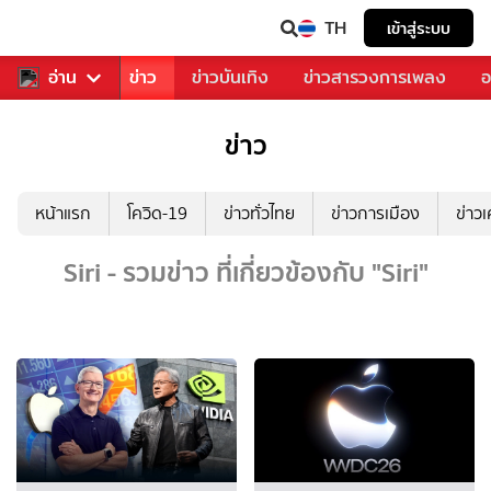
TH
เข้าสู่ระบบ
บคุณ
อ่าน
กีฬา
ข่าว
ข่าวบันเทิง
ข่าวสารวงการเพลง
อ
ข่าว
หน้าแรก
โควิด-19
ข่าวทั่วไทย
ข่าวการเมือง
ข่าว
Siri - รวมข่าว ที่เกี่ยวข้องกับ "Siri"