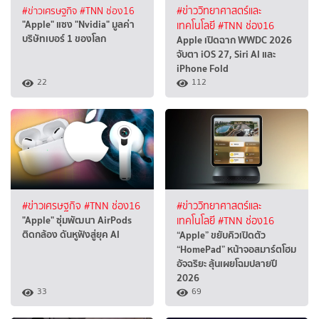
#ข่าวเศรษฐกิจ
#TNN ช่อง16
#ข่าววิทยาศาสตร์และ
"Apple" แซง "Nvidia" มูลค่า
เทคโนโลยี
#TNN ช่อง16
บริษัทเบอร์ 1 ของโลก
Apple เปิดฉาก WWDC 2026
จับตา iOS 27, Siri AI และ
iPhone Fold
22
112
#ข่าวเศรษฐกิจ
#TNN ช่อง16
#ข่าววิทยาศาสตร์และ
"Apple" ซุ่มพัฒนา AirPods
เทคโนโลยี
#TNN ช่อง16
ติดกล้อง ดันหูฟังสู่ยุค AI
“Apple” ขยับคิวเปิดตัว
“HomePad” หน้าจอสมาร์ตโฮม
อัจฉริยะ ลุ้นเผยโฉมปลายปี
2026
33
69