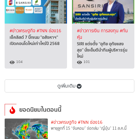
#ข่าวเศรษฐกิจ
#TNN ช่อง16
#ข่าวการเงิน การลงทุน
#ทัน
เช็คลิสต์ 7 บิ๊กเนม "อสังหาฯ"
หุ้น
เปิดคอนโดใหม่เท่าไหร่ปี 2568
SIRI แต่งตั้ง “อุทัย อุทัยแสง
สุข” นั่งเอ็มดีนำทีมผู้บริหารรุ่น
ใหม่
104
101
ดูเพิ่มเติม
ยอดนิยมในตอนนี้
#ข่าวเศรษฐกิจ
#TNN ช่อง16
พายุลูกที่ 15 “จันหอม” จ่อถล่ม “ญี่ปุ่น” 11 ส.ค.นี้