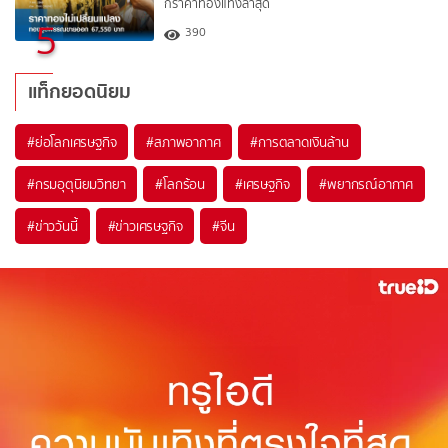
กราคาทองแท่งล่าสุด
5
390
แท็กยอดนิยม
#
ย่อโลกเศรษฐกิจ
#
สภาพอากาศ
#
การตลาดเงินล้าน
#
กรมอุตุนิยมวิทยา
#
โลกร้อน
#
เศรษฐกิจ
#
พยากรณ์อากาศ
#
ข่าววันนี้
#
ข่าวเศรษฐกิจ
#
จีน