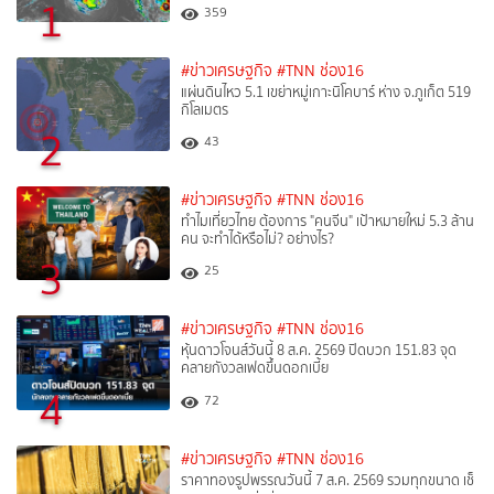
1
359
#ข่าวเศรษฐกิจ
#TNN ช่อง16
แผ่นดินไหว 5.1 เขย่าหมู่เกาะนิโคบาร์ ห่าง จ.ภูเก็ต 519
กิโลเมตร
2
43
#ข่าวเศรษฐกิจ
#TNN ช่อง16
ทำไมเที่ยวไทย ต้องการ "คนจีน" เป้าหมายใหม่ 5.3 ล้าน
คน จะทำได้หรือไม่? อย่างไร?
3
25
#ข่าวเศรษฐกิจ
#TNN ช่อง16
หุ้นดาวโจนส์วันนี้ 8 ส.ค. 2569 ปิดบวก 151.83 จุด
คลายกังวลเฟดขึ้นดอกเบี้ย
4
72
#ข่าวเศรษฐกิจ
#TNN ช่อง16
ราคาทองรูปพรรณวันนี้ 7 ส.ค. 2569 รวมทุกขนาด เช็