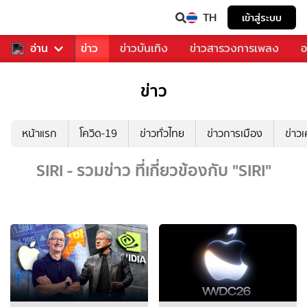
TH
เข้าสู่ระบบ
บคุณ
อ่าน
กีฬา
ข่าว
ข่าวบันเทิง
ข่าวสารวงการเพลง
อ
ข่าว
หน้าแรก
โควิด-19
ข่าวทั่วไทย
ข่าวการเมือง
ข่าว
SIRI - รวมข่าว ที่เกี่ยวข้องกับ "SIRI"