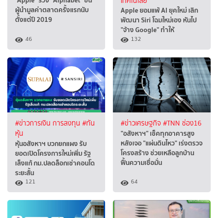
"Apple" ร่วง "Alphabet" ขึ้น
เทคโนโลยี
ผู้นำมูลค่าตลาดครั้งแรกนับ
Apple ยอมแพ้ AI ยุคใหม่ เลิก
ตั้งแต่ปี 2019
พัฒนา Siri โฉมใหม่เอง หันไป
"จ้าง Google" ทำให้
46
132
#ข่าวการเงิน การลงทุน
#ทัน
#ข่าวเศรษฐกิจ
#TNN ช่อง16
"อสังหาฯ" เช็คทุกอาคารสูง
หุ้น
หลังเจอ "แผ่นดินไหว" เร่งตรวจ
หุ้นอสังหาฯ บวกยกแผง รับ
โครงสร้าง ช่วยเหลือลูกบ้าน
ยอดเปิดโครงการใหม่เพิ่ม รัฐ
ฟื้นความเชื่อมั่น
เล็งแก้ กม.ปลดล็อกเช่าคอนโด
ระยะสั้น
121
64