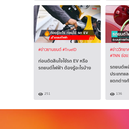
#ข่าวยานยนต์
#TrueID
#ข่าววิทยา
#TNN ช่อง
ก่อนตัดสินใจใช้รถ EV หรือ
รถยนต์พลั
รถยนต์ไฟฟ้า ต้องรู้อะไรบ้าง
ประเภทแล
แตกต่างก
251
136