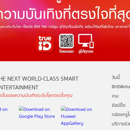
วันนี้
HE NEXT WORLD-CLASS SMART
NTERTAINMENT
สิทธิพิเศษ
ีกขั้นของความบันเทิงระดับโลกตรงใจคุณ
เกม
ช้อปปิ้ง
กล่องทรูไอ
บริการช่ว