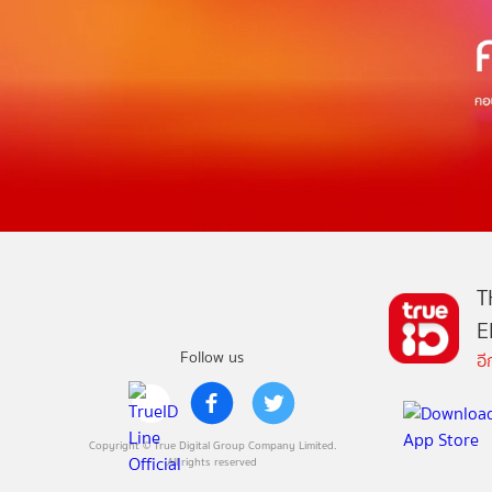
T
E
Follow us
อ
Copyright © True Digital Group Company Limited.
All rights reserved