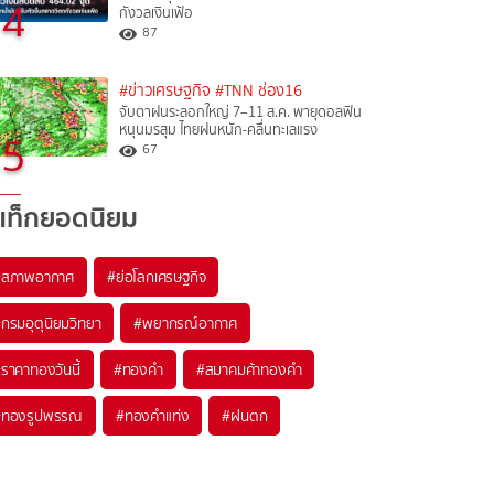
4
กังวลเงินเฟ้อ
87
#ข่าวเศรษฐกิจ
#TNN ช่อง16
จับตาฝนระลอกใหญ่ 7–11 ส.ค. พายุดอลฟิน
หนุนมรสุม ไทยฝนหนัก-คลื่นทะเลแรง
5
67
แท็กยอดนิยม
#
สภาพอากาศ
#
ย่อโลกเศรษฐกิจ
#
กรมอุตุนิยมวิทยา
#
พยากรณ์อากาศ
#
ราคาทองวันนี้
#
ทองคำ
#
สมาคมค้าทองคำ
#
ทองรูปพรรณ
#
ทองคำแท่ง
#
ฝนตก