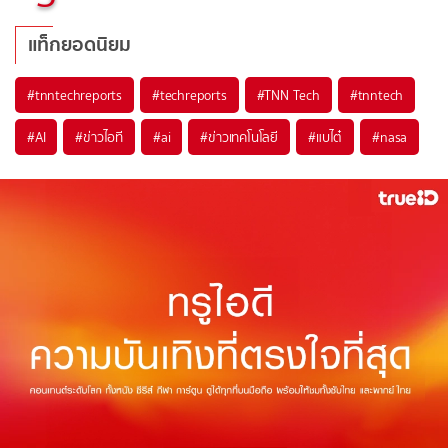
แท็กยอดนิยม
#
tnntechreports
#
techreports
#
TNN Tech
#
tnntech
#
AI
#
ข่าวไอที
#
ai
#
ข่าวเทคโนโลยี
#
แบไต๋
#
nasa