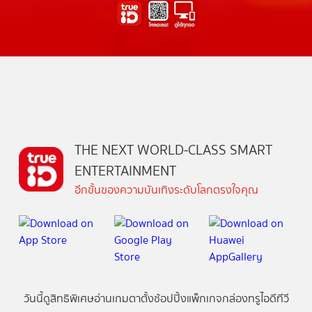
THE NEXT WORLD-CLASS SMART
ENTERTAINMENT
อีกขั้นของความบันเทิงระดับโลกตรงใจคุณ
วันนี้
ดู
สิทธิพิเศษ
อ่าน
เกม
ตาตั้ง
ช้อปปิ้ง
แพ็กเกจ
กล่องทรูไอดีทีวี