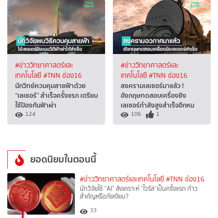
#ข่าววิทยาศาสตร์และ
#ข่าววิทยาศาสตร์และ
เทคโนโลยี
#TNN ช่อง16
เทคโนโลยี
#TNN ช่อง16
นักวิทย์ควบคุมสายฟ้าด้วย
สงครามเลเซอร์มาแล้ว !
“เลเซอร์” สำเร็จครั้งแรก เตรียม
อังกฤษทดสอบเครื่องยิง
ใช้ป้องกันฟ้าผ่า
เลเซอร์กำลังสูงสำเร็จอีกหน
124
106
1
ยอดนิยมในตอนนี้
#ข่าววิทยาศาสตร์และเทคโนโลยี
#TNN ช่อง16
นักวิจัยใช้ “AI” สังเคราะห์ “ไวรัส”เป็นครั้งแรก ก้าว
สำคัญหรือภัยเงียบ?
1
33