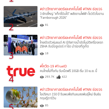
#ข่าววิทยาศาสตร์และเทคโนโลยี
#TNN ช่อง16
3 ยักษ์ใหญ่ "แท็กซี่บินได้" พลังงานไฟฟ้า โชว์ตัวในงาน
"Farnborough 2026"
2
81
#ข่าววิทยาศาสตร์และเทคโนโลยี
#TNN ช่อง16
ไทยเปิดตัวหุ่นยนต์ AI กู้ภัยทางน้ำอัตโนมัติเครื่องแรก
ZBHA จับมือซูเปอร์ การ์ด นำร่องที่ภูเก็ต
3
18
#โควิด-19
#TrueID
คนไทยไม่ทิ้งกัน รับเน็ตฟรี 10GB เริ่ม 10 เม.ย. นี้
4
293.7K
422
#ข่าววิทยาศาสตร์และเทคโนโลยี
#TNN ช่อง16
ไขปริศนา 150 ปี จีนพบพืชกินแมลงพันธุ์ใหม่ ยืนยัน
ทฤษฎีดาร์วิน
5
85