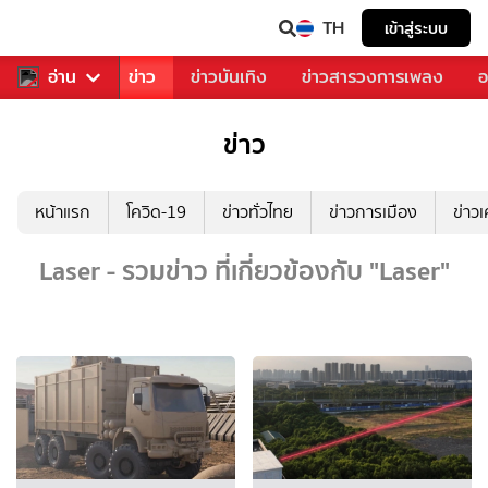
TH
เข้าสู่ระบบ
บคุณ
อ่าน
กีฬา
ข่าว
ข่าวบันเทิง
ข่าวสารวงการเพลง
อ
ข่าว
หน้าแรก
โควิด-19
ข่าวทั่วไทย
ข่าวการเมือง
ข่าว
Laser - รวมข่าว ที่เกี่ยวข้องกับ "Laser"