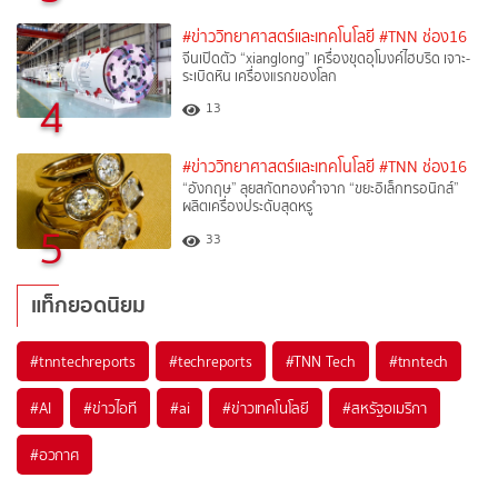
#ข่าววิทยาศาสตร์และเทคโนโลยี
#TNN ช่อง16
จีนเปิดตัว “xianglong” เครื่องขุดอุโมงค์ไฮบริด เจาะ-
ระเบิดหิน เครื่องแรกของโลก
4
13
#ข่าววิทยาศาสตร์และเทคโนโลยี
#TNN ช่อง16
“อังกฤษ” ลุยสกัดทองคำจาก “ขยะอิเล็กทรอนิกส์”
ผลิตเครื่องประดับสุดหรู
5
33
แท็กยอดนิยม
#
tnntechreports
#
techreports
#
TNN Tech
#
tnntech
#
AI
#
ข่าวไอที
#
ai
#
ข่าวเทคโนโลยี
#
สหรัฐอเมริกา
#
อวกาศ