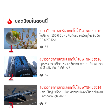
ยอดนิยมในตอนนี้
#ข่าววิทยาศาสตร์และเทคโนโลยี
#TNN ช่อง16
ไขปริศนา 150 ปี จีนพบพืชกินแมลงพันธุ์ใหม่ ยืนยัน
ทฤษฎีดาร์วิน
1
74
#ข่าววิทยาศาสตร์และเทคโนโลยี
#TNN ช่อง16
SpaceX รายได้โต 92% แต่หุ้นร่วงเพราะทุ่มกับ AI มาก
ไป มีธุรกิจเดียวที่ได้กำไร ?
2
71
#ข่าววิทยาศาสตร์และเทคโนโลยี
#TNN ช่อง16
3 ยักษ์ใหญ่ "แท็กซี่บินได้" พลังงานไฟฟ้า โชว์ตัวในงาน
"Farnborough 2026"
3
71