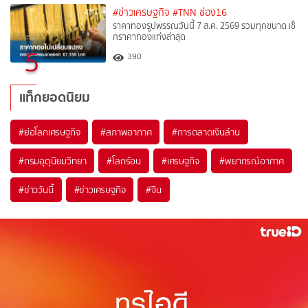
#ข่าวเศรษฐกิจ
#TNN ช่อง16
ราคาทองรูปพรรณวันนี้ 7 ส.ค. 2569 รวมทุกขนาด เช็
กราคาทองแท่งล่าสุด
5
390
แท็กยอดนิยม
#
ย่อโลกเศรษฐกิจ
#
สภาพอากาศ
#
การตลาดเงินล้าน
#
กรมอุตุนิยมวิทยา
#
โลกร้อน
#
เศรษฐกิจ
#
พยากรณ์อากาศ
#
ข่าววันนี้
#
ข่าวเศรษฐกิจ
#
จีน