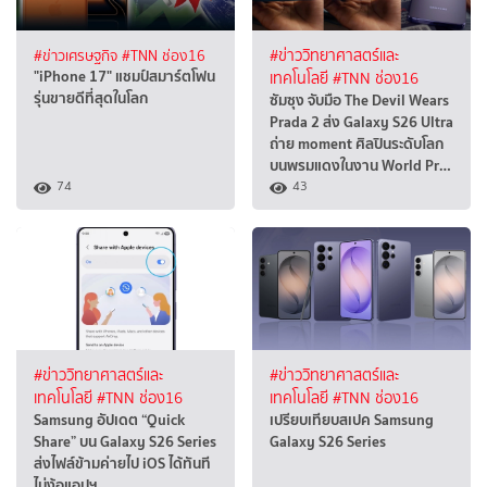
#ข่าวเศรษฐกิจ
#TNN ช่อง16
#ข่าววิทยาศาสตร์และ
"iPhone 17" แชมป์สมาร์ตโฟน
เทคโนโลยี
#TNN ช่อง16
รุ่นขายดีที่สุดในโลก
ซัมซุง จับมือ The Devil Wears
Prada 2 ส่ง Galaxy S26 Ultra
ถ่าย moment ศิลปินระดับโลก
บนพรมแดงในงาน World Pr…
74
43
#ข่าววิทยาศาสตร์และ
#ข่าววิทยาศาสตร์และ
เทคโนโลยี
#TNN ช่อง16
เทคโนโลยี
#TNN ช่อง16
Samsung อัปเดต “Quick
เปรียบเทียบสเปค Samsung
Share” บน Galaxy S26 Series
Galaxy S26 Series
ส่งไฟล์ข้ามค่ายไป iOS ได้ทันที
ไม่ง้อแอปฯ