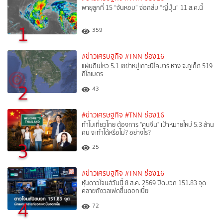
พายุลูกที่ 15 “จันหอม” จ่อถล่ม “ญี่ปุ่น” 11 ส.ค.นี้
1
359
#ข่าวเศรษฐกิจ
#TNN ช่อง16
แผ่นดินไหว 5.1 เขย่าหมู่เกาะนิโคบาร์ ห่าง จ.ภูเก็ต 519
กิโลเมตร
2
43
#ข่าวเศรษฐกิจ
#TNN ช่อง16
ทำไมเที่ยวไทย ต้องการ "คนจีน" เป้าหมายใหม่ 5.3 ล้าน
คน จะทำได้หรือไม่? อย่างไร?
3
25
#ข่าวเศรษฐกิจ
#TNN ช่อง16
หุ้นดาวโจนส์วันนี้ 8 ส.ค. 2569 ปิดบวก 151.83 จุด
คลายกังวลเฟดขึ้นดอกเบี้ย
4
72