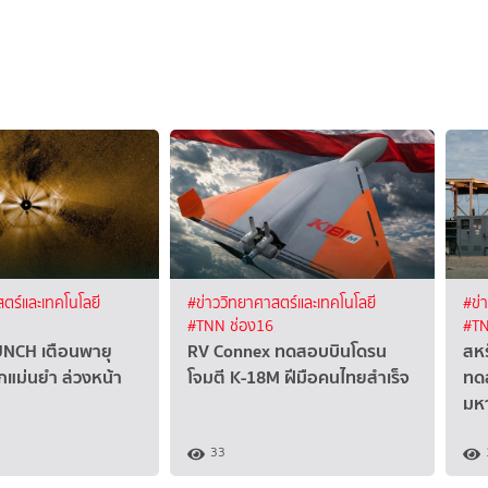
ตร์และเทคโนโลยี
#ข่าววิทยาศาสตร์และเทคโนโลยี
#ข่
#TNN ช่อง16
#TN
NCH เตือนพายุ
RV Connex ทดสอบบินโดรน
สหร
ลกแม่นยำ ล่วงหน้า
โจมตี K-18M ฝีมือคนไทยสำเร็จ
ทดส
มห
33