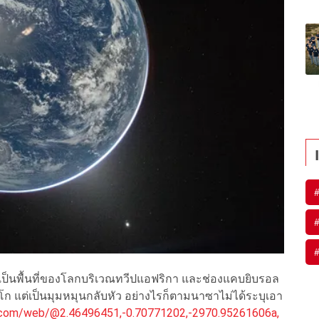
ป็นพื้นที่ของโลกบริเวณทวีปแอฟริกา และช่องแคบยิบรอล
ก แต่เป็นมุมหมุนกลับหัว อย่างไรก็ตามนาซาไม่ได้ระบุเอา
e.com/web/@2.46496451,-0.70771202,-2970.95261606a,