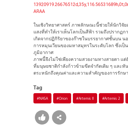
13920919.26676512d,35y,116.56531689h,0
ARAA
ในเชิงวิทยาศาสตร์ ภาพลักษณะนี้ช่วยให้นักวิ
แสงที่ทำให้เราเห็นโลกเป็นสีฟ้า รวมถึงปรากฏกา
เกิดจากปฏิกิริยาของก๊าซในบรรยากาศชั้นบน 
การหมุนเวียนของมหาสมุทรในระดับโลก ซึ่งเป
ภูมิอากาศ
ภาพนี้จึงไม่ใช่เพียงความสวยงามทางสายตา แต
ที่มนุษยชาติกำลังก้าวข้ามขีดจำกัดเดิม ๆ แล
ตระหนักถึงคุณค่าและความสำคัญของการรักษาบ้า
Tag
#
NASA
#
Orion
#
Artemis II
#
Artemis 2