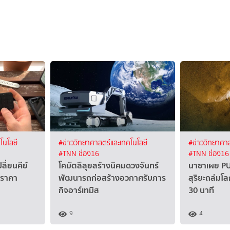
โนโลยี
#ข่าววิทยาศาสตร์และเทคโนโลยี
#ข่าววิทยาศาส
#TNN ช่อง16
#TNN ช่อง16
ลี่ยนคีย์
โคมัตสึลุยสร้างนิคมดวงจันทร์
นาซาเผย PU
 ราคา
พัฒนารถก่อสร้างอวกาศรับภาร
สุริยะถล่มโ
กิจอาร์เทมิส
30 นาที
9
4