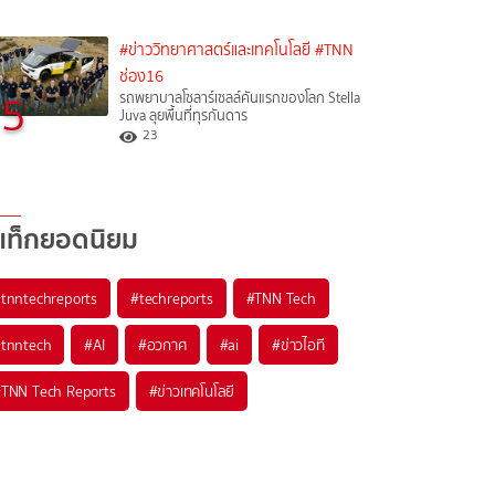
#ข่าววิทยาศาสตร์และเทคโนโลยี
#TNN
ช่อง16
5
รถพยาบาลโซลาร์เซลล์คันแรกของโลก Stella
Juva ลุยพื้นที่ทุรกันดาร
23
แท็กยอดนิยม
#
tnntechreports
#
techreports
#
TNN Tech
#
tnntech
#
AI
#
อวกาศ
#
ai
#
ข่าวไอที
#
TNN Tech Reports
#
ข่าวเทคโนโลยี