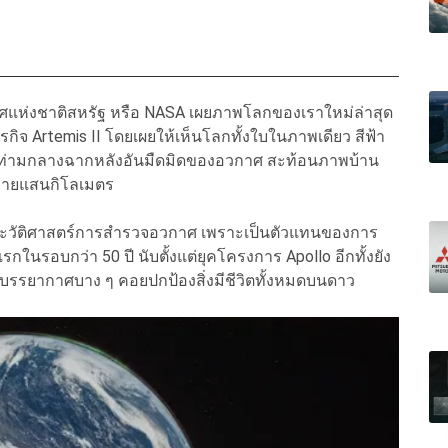
ศแห่งชาติสหรัฐ หรือ NASA เผยภาพโลกของเราใหม่ล่าสุด
จ Artemis II โดยเผยให้เห็นโลกทั้งใบในภาพเดียว สีฟ้า
 ท่ามกลางฉากหลังอันมืดมิดของอวกาศ สะท้อนภาพบ้าน
ลายแสนกิโลเมตร
ประวัติศาสตร์การสำรวจอวกาศ เพราะเป็นตัวแทนของการ
กในรอบกว่า 50 ปี นับตั้งแต่ยุคโครงการ Apollo อีกทั้งยัง
นบรรยากาศบาง ๆ คอยปกป้องสิ่งมีชีวิตทั้งหมดบนดาว