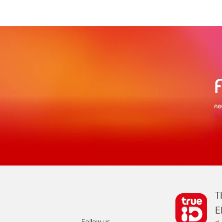
T
E
Follow us