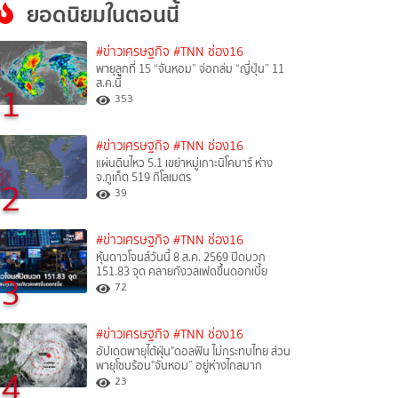
ยอดนิยมในตอนนี้
#ข่าวเศรษฐกิจ
#TNN ช่อง16
พายุลูกที่ 15 “จันหอม” จ่อถล่ม “ญี่ปุ่น” 11
ส.ค.นี้
1
353
#ข่าวเศรษฐกิจ
#TNN ช่อง16
แผ่นดินไหว 5.1 เขย่าหมู่เกาะนิโคบาร์ ห่าง
จ.ภูเก็ต 519 กิโลเมตร
2
39
#ข่าวเศรษฐกิจ
#TNN ช่อง16
หุ้นดาวโจนส์วันนี้ 8 ส.ค. 2569 ปิดบวก
151.83 จุด คลายกังวลเฟดขึ้นดอกเบี้ย
3
72
#ข่าวเศรษฐกิจ
#TNN ช่อง16
อัปเดตพายุไต้ฝุ่น"ดอลฟิน ไม่กระทบไทย ส่วน
พายุโซนร้อน"จันหอม” อยู่ห่างไกลมาก
4
23