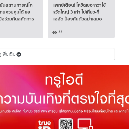
นยันสถานการณ์โค
แพทย์เตือน! โควิดเยอะกว่าไข้
ไทยควบคุมได้ ขอ
หวัดใหญ่ 3 เท่า ไปเที่ยว-ที่
ือร่วมกันสกัดการ
แออัด ป้องกันตัวสม่ำเสมอ
85
ดูเพิ่มเติม