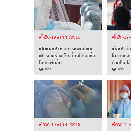
#โควิด-19
#TNN ช่อง16
#โควิด-19
เปิดเทอม! กรมการแพทย์แนะ
เตือน! เด
เฝ้าระวังห่วงเด็กเสี่ยงได้รับเชื้อ
โควิดจะระ
โควิดเพิ่มขึ้น
ด้วยโรคไข
623
493
#โควิด-19
#TNN ช่อง16
#โควิด-19