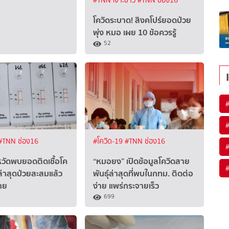
#TNN เจาะข่าว
#TNN ช่อง16
โควิดระบาด! สิงคโปร์ยอดป่วย
พุ่ง หมอ เผย 10 ข้อควรรู้
52
#TNN ช่อง16
#โควิด-19
#TNN ช่อง16
งหวัดพบยอดติดเชื้อโค
“หมอยง” เปิดข้อมูลโควิดสาย
 ล่าสุดป่วยสะสมแล้ว
พันธุ์ล่าสุดที่พบในกทม. ติดต่อ
าย
ง่าย แพร่กระจายเร็ว
699