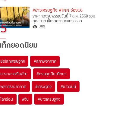
#ข่าวเศรษฐกิจ
#TNN ช่อง16
ราคาทองรูปพรรณวันนี้ 7 ส.ค. 2569 รวม
ทุกขนาด เช็กราคาทองแท่งล่าสุด
5
389
แท็กยอดนิยม
#
ย่อโลกเศรษฐกิจ
#
สภาพอากาศ
#
การตลาดเงินล้าน
#
กรมอุตุนิยมวิทยา
#
พยากรณ์อากาศ
#
เศรษฐกิจ
#
ข่าววันนี้
#
โลกร้อน
#
จีน
#
ข่าวเศรษฐกิจ