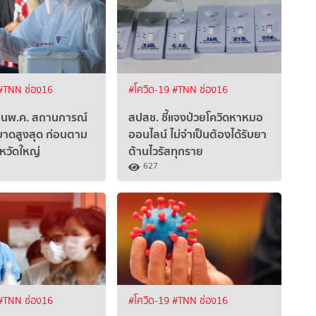
#TNN ช่อง16
#โควิด-19
#TNN ช่อง16
ือนพ.ค. สถานการณ์
สปสช. ชี้แจงป่วยโควิดหาหมอ
บาดสูงสุด ก่อนตาม
ออนไลน์ ไม่จำเป็นต้องได้รับยา
้หวัดใหญ่
ต้านไวรัสทุกราย
627
#TNN ช่อง16
#โควิด-19
#TNN ช่อง16