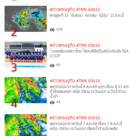
#ข่าวเศรษฐกิจ
#TNN ช่อง16
พายุลูกที่ 15 “จันหอม” จ่อถล่ม “ญี่ปุ่น” 11 ส.ค.นี้
2
168
#ข่าวเศรษฐกิจ
#TNN ช่อง16
"วอลเลย์บอลสาวไทย" ไล่ตบฟิลิปปินส์ประเดิมชัย SEA
V CUP
3
69
#ข่าวเศรษฐกิจ
#TNN ช่อง16
พยากรณ์อากาศวันนี้ 8 ส.ค.69 อุตุฯ เตือน 8-11 ส.ค
ทั่วไทยฝนหนัก เหนือ อีสาน ตะวันออก ระวังน้ำท่วม-
น้ำป่า
4
44
#ข่าวเศรษฐกิจ
#TNN ช่อง16
พยากรณ์อากาศวันนี้ 7 ส.ค.69 เตือน 7-9 ส.ค.นี้
เหนือ–อีสาน–ตะวันออก เสี่ยงน้ำท่วมฉับพลัน