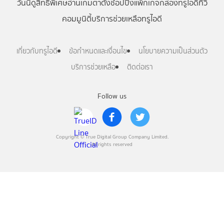
วันนี้
ดู
สิทธิพิเศษ
อ่าน
เกม
ตาตั้ง
ช้อปปิ้ง
แพ็กเกจ
กล่องทรูไอดีทีวี
คอมมูนิตี้
บริการช่วยเหลือทรูไอดี
เกี่ยวกับทรูไอดี
ข้อกำหนดและเงื่อนไข
นโยบายความเป็นส่วนตัว
บริการช่วยเหลือ
ติดต่อเรา
Follow us
Copyright © True Digital Group Company Limited.
All rights reserved