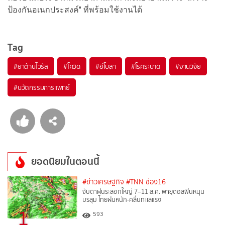
ป้องกันอเนกประสงค์" ที่พร้อมใช้งานได้
Tag
#
ยาต้านไวรัส
#
โควิด
#
อีโบลา
#
โรคระบาด
#
งานวิจัย
#
นวัตกรรมการแพทย์
ยอดนิยมในตอนนี้
#ข่าวเศรษฐกิจ
#TNN ช่อง16
จับตาฝนระลอกใหญ่ 7–11 ส.ค. พายุดอลฟินหนุน
มรสุม ไทยฝนหนัก-คลื่นทะเลแรง
1
593