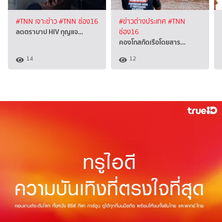
#TNN เจาะข่าว
#TNN ช่อง16
#ข่าวต่างประเทศ
#TNN
ลดตราบาป HIV กุญแจ…
ช่อง16
คองโกสกัดเรือโดยสาร…
14
12