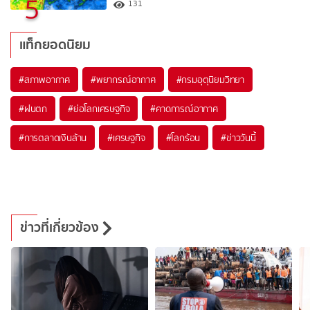
5
131
แท็กยอดนิยม
#
สภาพอากาศ
#
พยากรณ์อากาศ
#
กรมอุตุนิยมวิทยา
#
ฝนตก
#
ย่อโลกเศรษฐกิจ
#
คาดการณ์อากาศ
#
การตลาดเงินล้าน
#
เศรษฐกิจ
#
โลกร้อน
#
ข่าววันนี้
ข่าวที่เกี่ยวข้อง