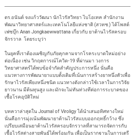
ดร.อนันต์ จงแก้ววัฒนา นักไวรัสวิทยา ไบโอเทค สำนักงาน
พัฒนาวิทยาศาสตร์และเทคโนโลยีแห่งชาติ (สวทช.) ได้โพสต์
เฟซบุ๊ก Anan Jongkaewwattana เกี่ยวกับ ยาต้านไวรัสครอบ
จักรวาล โดยระบุว่า
ในยุคที่เราต้องเผชิญกับภัยคุกคามจากโรคระบาดใหม่อย่าง
ต่อเนื่อง เช่น วิกฤตการณ์โควิด-19 ที่ผ่านมา วงการ
วิทยาศาสตร์ได้พบข้อจำกัดสำคัญประการหนึ่ง นั่นคือ
แนวทางการพัฒนายาแบบดั้งเดิมที่เน้นการสร้างยาหนึ่งตัวเพื่อ
รักษาไวรัสเพียงหนึ่งชนิด แนวทางดังกล่าวใช้เวลาในการวิจัย
ยาวนาน มีต้นทุนสูง และมักจะไม่ทันท่วงทีต่อการระบาดของ
เชื้อโรคอุบัติใหม่
บทควาล่าสุดใน Journal of Viroligy ได้นำเสนอทิศทางใหม่
นั่นคือการมุ่งเน้นพัฒนายาต้านไวรัสแบบออกฤทธิ์กว้าง ซึ่ง
เปรียบเสมือนยาต้านไวรัสครอบจักรวาลที่สามารถจัดการกับ
เชื้อไวรัสต่างสายพันธุ์ได้พร้อมกัน เพื่อเป็นรากฐานในการเตรี