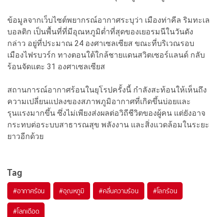
ข้อมูลจากเว็บไซต์พยากรณ์อากาศระบุว่า เมืองท่าคีล ริมทะเล
บอลติก เป็นพื้นที่ที่มีอุณหภูมิต่ำที่สุดของเยอรมนีในวันดัง
กล่าว อยู่ที่ประมาณ 24 องศาเซลเซียส ขณะที่บริเวณรอบ
เมืองไฟรบวร์ก ทางตอนใต้ใกล้ชายแดนสวิตเซอร์แลนด์ กลับ
ร้อนจัดแตะ 31 องศาเซลเซียส
สถานการณ์อากาศร้อนในยุโรปครั้งนี้ กำลังสะท้อนให้เห็นถึง
ความเปลี่ยนแปลงของสภาพภูมิอากาศที่เกิดขึ้นบ่อยและ
รุนแรงมากขึ้น ซึ่งไม่เพียงส่งผลต่อวิถีชีวิตของผู้คน แต่ยังอาจ
กระทบต่อระบบสาธารณสุข พลังงาน และสิ่งแวดล้อมในระยะ
ยาวอีกด้วย
Tag
#
อากาศร้อน
#
อุณหภูมิ
#
คลื่นความร้อน
#
โลกร้อน
#
โลกเดือด