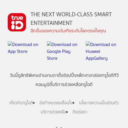
THE NEXT WORLD-CLASS SMART
ENTERTAINMENT
อีกขั้นของความบันเทิงระดับโลกตรงใจคุณ
วันนี้
ดู
สิทธิพิเศษ
อ่าน
เกม
ตาตั้ง
ช้อปปิ้ง
แพ็กเกจ
กล่องทรูไอดีทีวี
คอมมูนิตี้
บริการช่วยเหลือทรูไอดี
เกี่ยวกับทรูไอดี
ข้อกำหนดและเงื่อนไข
นโยบายความเป็นส่วนตัว
บริการช่วยเหลือ
ติดต่อเรา