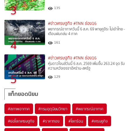
3
135
#ข่าวเศรษฐกิจ
#TNN ช่อง16
พยากรณ์อากาศวันนี้ 6 ส.ค. 69 พายุคูจิระ ไม่เข้าไทย -
เตือนฝนถล่ม 4 ภาค
4
161
#ข่าวเศรษฐกิจ
#TNN ช่อง16
หุ้นดาวโจนส์วันนี้ 6 ส.ค. 2569 เพิ่มขึ้น 263.24 จุด รับ
ความหวังเจรจาอิหร่าน-สหรัฐ
5
129
แท็กยอดนิยม
#
สภาพอากาศ
#
กรมอุตุนิยมวิทยา
#
พยากรณ์อากาศ
#
ย่อโลกเศรษฐกิจ
#
ราคาทอง
#
โลกร้อน
#
เศรษฐกิจ