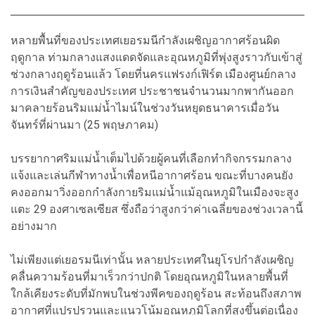
หลายพื้นที่ของประเทศเยอรมนีกำลังเผชิญอากาศร้อนผิด
ฤดูกาล ท่ามกลางแสงแดดจัดและอุณหภูมิที่พุ่งสูงราวกับเข้าสู่
ช่วงกลางฤดูร้อนแล้ว โดยที่นครแฟรงก์เฟิร์ต เมืองศูนย์กลาง
การเงินสำคัญของประเทศ ประชาชนจำนวนมากพากันออก
มาคลายร้อนริมแม่น้ำไมน์ในช่วงวันหยุดธนาคารเมื่อวัน
จันทร์ที่ผ่านมา (25 พฤษภาคม)
บรรยากาศริมแม่น้ำเต็มไปด้วยผู้คนที่เลือกทำกิจกรรมกลาง
แจ้งและเล่นกีฬาทางน้ำเพื่อหนีอากาศร้อน ขณะที่บางคนยัง
คงออกมาวิ่งออกกำลังกายริมแม่น้ำแม้อุณหภูมิในเมืองจะสูง
แตะ 29 องศาเซลเซียส ซึ่งถือว่าสูงกว่าค่าเฉลี่ยของช่วงเวลานี้
อย่างมาก
ไม่เพียงแต่เยอรมนีเท่านั้น หลายประเทศในยุโรปกำลังเผชิญ
คลื่นความร้อนที่มาเร็วกว่าปกติ โดยอุณหภูมิในหลายพื้นที่
ใกล้เคียงระดับที่มักพบในช่วงพีคของฤดูร้อน สะท้อนถึงสภาพ
อากาศที่แปรปรวนและแนวโน้มอุณหภูมิโลกที่สูงขึ้นต่อเนื่อง