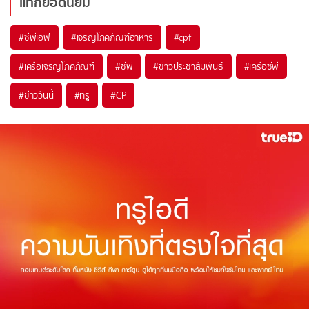
แท็กยอดนิยม
#
ซีพีเอฟ
#
เจริญโภคภัณฑ์อาหาร
#
cpf
#
เครือเจริญโภคภัณฑ์
#
ซีพี
#
ข่าวประชาสัมพันธ์
#
เครือซีพี
#
ข่าววันนี้
#
ทรู
#
CP