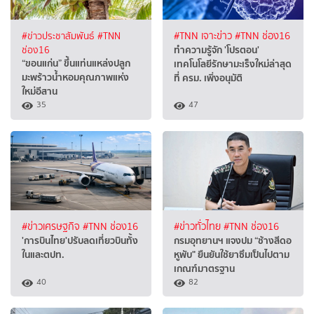
#ข่าวประชาสัมพันธ์
#TNN
#TNN เจาะข่าว
#TNN ช่อง16
ทำความรู้จัก 'โปรตอน'
ช่อง16
“ขอนแก่น” ขึ้นแท่นแหล่งปลูก
เทคโนโลยีรักษามะเร็งใหม่ล่าสุด
มะพร้าวน้ำหอมคุณภาพแห่ง
ที่ ครม. เพิ่งอนุมัติ
ใหม่อีสาน
35
47
#ข่าวเศรษฐกิจ
#TNN ช่อง16
#ข่าวทั่วไทย
#TNN ช่อง16
'การบินไทย'ปรับลดเที่ยวบินทั้ง
กรมอุทยานฯ แจงปม “ช้างสีดอ
ในและตปท.
หูพับ" ยืนยันใช้ยาซึมเป็นไปตาม
เกณฑ์มาตรฐาน
40
82