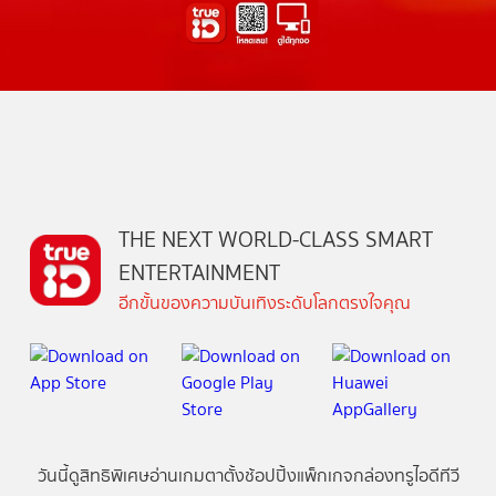
THE NEXT WORLD-CLASS SMART
ENTERTAINMENT
อีกขั้นของความบันเทิงระดับโลกตรงใจคุณ
วันนี้
ดู
สิทธิพิเศษ
อ่าน
เกม
ตาตั้ง
ช้อปปิ้ง
แพ็กเกจ
กล่องทรูไอดีทีวี