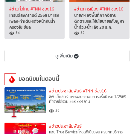
#ข่าวทั่วไทย
#TNN ช่อง16
#ข่าวการเมือง
#TNN ช่อง16
เทรนด์สงกรานต์ 2568 มาแรง
นายกฯ ลงพื้นที่ภาคอีสาน
เพลง-ท่าเต้น-แต่งหน้ากันน้ำ
ติดตามและให้นโยบายแก้ปัญหา
ครองโซเชียล
น้ำท่วม-น้ำแล้ง 20 ธ.ค.
84
82
ดูเพิ่มเติม
ยอดนิยมในตอนนี้
#ข่าวประชาสัมพันธ์
#TNN ช่อง16
ซีพี แอ็กซ์ตร้า เผยผลประกอบการครึ่งปีแรก 1/2569
ทำรายได้รวม 268,334 ล้าน
1
28
#ข่าวประชาสัมพันธ์
แอป True iService โหลดทีเดียวจบ ครบทุกบริการ