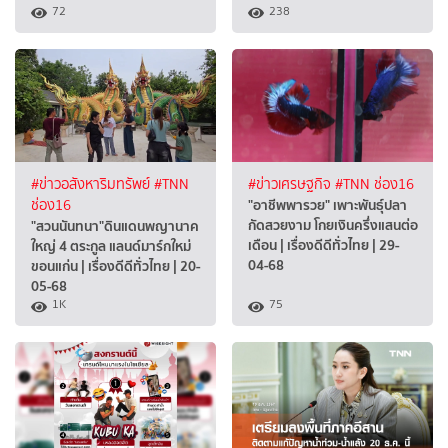
72
238
#ข่าวอสังหาริมทรัพย์
#TNN
#ข่าวเศรษฐกิจ
#TNN ช่อง16
"อาชีพพารวย" เพาะพันธุ์ปลา
ช่อง16
กัดสวยงาม โกยเงินครึ่งแสนต่อ
"สวนนันทนา"ดินแดนพญานาค
เดือน | เรื่องดีดีทั่วไทย | 29-
ใหญ่ 4 ตระกูล แลนด์มาร์กใหม่
04-68
ขอนแก่น | เรื่องดีดีทั่วไทย | 20-
05-68
1K
75