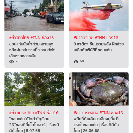
#ข่าวทั่วไทย
#TNN ช่อง16
#ข่าวทั่วไทย
#TNN ช่อง16
ขอนแก่นยังน้ำท่วมหลายจุด
9 ชาติอาเซียนรวมพลัง ฝึกช่วย
หลังฝนถล่มวานนี้ รถยนต์พัง
เหลือภัยพิบัติที่ขอนแก่น
เสียหายหลายคัน
203
68
#ข่าวเศรษฐกิจ
#TNN ช่อง16
#ข่าวเศรษฐกิจ
#TNN ช่อง16
"ขอนแก่น"เปิดตัว“ทุเรียน
พลิกที่ดินเค็มมาเลี้ยงปูนิ่ม ที่
3D”ของดีถิ่นไดโนเสาร์ | เรื่องดี
แรกในขอนแก่น | เรื่องดีดีทั่ว
ดีทั่วไทย | 8-07-68
ไทย | 26-06-68