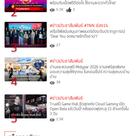
พร้อมรับเน็ตฟรีดีต่อใจ ใช้งานสะดวกทั่วไทย!
2
5.3K
2
#ข่าวประชาสัมพันธ์
#TNN ช่อง16
เครือซีพีสนับสนุนภาพยนตร์ดังระดับปรากฏการณ์
"Dear You จดหมายรักถึงอาม่า"
3
27
#ข่าวประชาสัมพันธ์
บ้านและสวนแฟร์ Midyear 2026 งานแฟร์สุดพิเศษ
มอบความสุขให้ทุกคน ในคอนเซ็ปต์ ความสุขแบบบ้าน
4
บ้าน
38
#ข่าวประชาสัมพันธ์
TrueID Game Hub ขีดสุดแห่ง Cloud Gaming เปิด
Open Beta แล้ววันนี้! หลังยอดพุ่งทะลุ 15 ล้านครั้งใน
5
3 วัน
1.5K