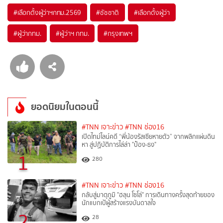
#
เลือกตั้งผู้ว่าฯกทม.2569
#
ชัชชาติ
#
เลือกตั้งผู้ว่า
#
ผู้ว่ากทม.
#
ผู้ว่าฯ กทม.
#
กรุงเทพฯ
ยอดนิยมในตอนนี้
#TNN เจาะข่าว
#TNN ช่อง16
เปิดไทม์ไลน์คดี “พี่น้องรัสเซียหายตัว” จากพลิกแผ่นดิน
หา สู่ปฏิบัติการไล่ล่า "ป๋อง-ธง"
1
280
#TNN เจาะข่าว
#TNN ช่อง16
กลับสู่มาตุภูมิ "ฮลุน โซโล่" การเดินทางครั้งสุดท้ายของ
นักแบกเป้ผู้สร้างแรงบันดาลใจ
2
28