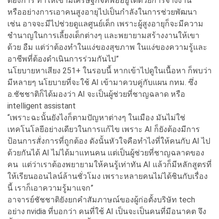
ต้องการ ทำให้เขามีเศรษฐกิจที่พออยู่ได้ด้วยการจ้างงาน
หรืออย่างการเอาคนสูงอายุไปเป็นกำลังในการช่วยพัฒนา
เช่น อาจจะมีไปช่วยดูแลศูนย์เด็ก เพราะผู้สูงอายุก็จะมีความ
ชำนาญในการเลี้ยงเด็กต่างๆ และพยายามสร้างงานให้เขา
ด้วย อืม แต่ว่าต้องทำในแง่ของสุขภาพ ในแง่ของความรู้และ
อาชีพที่ต้องดำเนินการร่วมกันไป”
นโยบายหาเสียง 251+ ในรอบนี้ หากเข้าไปดูในเนื้อหา ก็พบว่า
มีหลายๆ นโยบายที่จะใช้ AI เข้ามาควบคู่กับแผน กทม. ซึ่ง
อ.ชัชชาติก็ได้มองว่า AI จะเป็นผู้ช่วยที่ชาญฉลาด หรือ
intelligent assistant
“เพราะฉะนั้นยังไงก็ตามปัญหาต่างๆ ในเมือง มันไม่ใช่
เทคโนโลยีอย่างเดียวในการแก้ไข เพราะ AI ก็ยังต้องมีการ
ป้อนการสั่งการที่ถูกต้อง ดังนั้นหัวใจคือทำไงที่ให้คนกับ AI ไป
ด้วยกันได้ AI ไม่ได้มาแทนคน แต่เป็นผู้ช่วยที่ชาญฉลาดของ
คน แต่ว่าเราต้องพยายามให้คนรู้เท่าทัน AI แล้วก็มีหลักสูตรที่
ให้เรียนออนไลน์ล้านชั่วโมง เพราะหลายคนไม่ได้ชินกับเรื่อง
นี้ เราก็เอาความรู้มาแจก”
อาจารย์ชัชชาติยังยกคำสัมภาษณ์ของผู้ก่อตั้งบริษัท tech
อย่าง nvidia ที่บอกว่า คนที่ใช้ AI เป็นจะเป็นคนที่มีอนาคต จึง