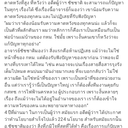
คาดหวังที่สูง ที่หวังว่า อดีตผู้ว่าฯ ชัชชาติ จะสามารถแก้ปัญหา
ในทุกๆ เรื่องได้ ซึ่งเรื่องนี้อาจารย์ก็มองว่า เขาน้อมรับความ
คาดหวังของทุกคน และไม่ปฏิเสธที่รับฟังปัญหา
“ผมว่าเราต้องน้อมรับความคาดหวังของทุกคนน่ะ แล้วก็จะ
เป็นตัวที่ผลักดันเรา ผมว่าหลักการก็คือเราเป็นเหมือนกับเป็น
พ่อบ้านแม่บ้านของ กทม. ใช่มั้ย เพราะงั้นคนเขาก็หวังว่าจะ
แก้ปัญหาทุกอย่าง”
อาจารย์ชัชชาติมองว่า สิ่งแรกคือห้ามปฏิเสธ แม้ว่าจะไม่ใช่
หน้าที่ของ กทม. แต่ต้องรับฟังปัญหาของเขาก่อน ว่าพอจะมี
ทางที่บรรเทาได้ไหม “เช่น คนอาจจะบ่นเรื่องสายสื่อสารรุงรัง
เต็มไปหมด คนบ่นมามันง่ายมากเลย ที่จะบอกกลับว่า ไม่ใช่
ความผิด ไม่ใช่หน้าที่ของเรา เพราะเป็นหน้าที่ของหน่วยงาน
อื่น แต่ว่าเรารู้ว่านี่เป็นปัญหาใหญ่ เราก็ต้องตั้งทีมงานคุยกับ
กสทช. การไฟฟ้านครหลวง ผู้ประกอบการ เพราะงั้นหลายๆ
เรื่อง ถึงแม้ว่าจะไม่ได้อยู่ในอำนาจของเรา เราก็ต้องเข้าใจ
ความหวังของคน และพยายามหาทางออก”
4 ปีที่ผ่านมา ในการเป็นผู้ว่าฯ สมัยแรก อดีตผู้ว่าฯ ได้ประกาศ
ว่าทำนโยบายสำเร็จไปแล้ว 224 นโยบาย สำหรับสมัยแรกน้ัน
อ.ชัชชาติมองว่า สิ่งที่ภูมิใจที่สุดที่ได้ทำ คือเรื่องการแก้ปัญหา