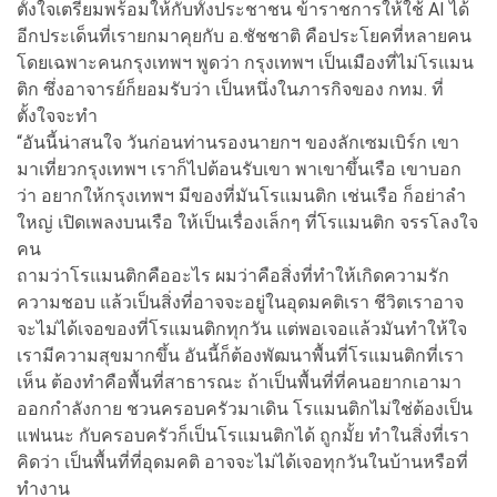
ตั้งใจเตรียมพร้อมให้กับทั้งประชาชน ข้าราชการให้ใช้ AI ได้
อีกประเด็นที่เรายกมาคุยกับ อ.ชัชชาติ คือประโยคที่หลายคน
โดยเฉพาะคนกรุงเทพฯ พูดว่า กรุงเทพฯ เป็นเมืองที่ไม่โรแมน
ติก ซึ่งอาจารย์ก็ยอมรับว่า เป็นหนึ่งในภารกิจของ กทม. ที่
ตั้งใจจะทำ
“อันนี้น่าสนใจ วันก่อนท่านรองนายกฯ ของลักเซมเบิร์ก เขา
มาเที่ยวกรุงเทพฯ เราก็ไปต้อนรับเขา พาเขาขึ้นเรือ เขาบอก
ว่า อยากให้กรุงเทพฯ มีของที่มันโรแมนติก เช่นเรือ ก็อย่าลำ
ใหญ่ เปิดเพลงบนเรือ ให้เป็นเรื่องเล็กๆ ที่โรแมนติก จรรโลงใจ
คน
ถามว่าโรแมนติกคืออะไร ผมว่าคือสิ่งที่ทำให้เกิดความรัก
ความชอบ แล้วเป็นสิ่งที่อาจจะอยู่ในอุดมคติเรา ชีวิตเราอาจ
จะไม่ได้เจอของที่โรแมนติกทุกวัน แต่พอเจอแล้วมันทำให้ใจ
เรามีความสุขมากขึ้น อันนี้ก็ต้องพัฒนาพื้นที่โรแมนติกที่เรา
เห็น ต้องทำคือพื้นที่สาธารณะ ถ้าเป็นพื้นที่ที่คนอยากเอามา
ออกกำลังกาย ชวนครอบครัวมาเดิน โรแมนติกไม่ใช่ต้องเป็น
แฟนนะ กับครอบครัวก็เป็นโรแมนติกได้ ถูกมั้ย ทำในสิ่งที่เรา
คิดว่า เป็นพื้นที่ที่อุดมคติ อาจจะไม่ได้เจอทุกวันในบ้านหรือที่
ทำงาน