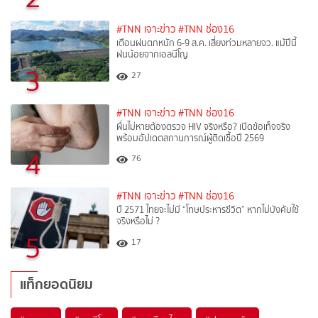
#TNN เจาะข่าว
#TNN ช่อง16
เตือนฝนตกหนัก 6-9 ส.ค. เสี่ยงท่วมหลายจว. แม้ปีนี้
ฝนน้อยจากเอลนีโญ
3
27
#TNN เจาะข่าว
#TNN ช่อง16
ผื่นไม่หายต้องตรวจ HIV จริงหรือ? เปิดข้อเท็จจริง
พร้อมอัปเดตสถานการณ์ผู้ติดเชื้อปี 2569
4
76
#TNN เจาะข่าว
#TNN ช่อง16
ปี 2571 ไทยจะไม่มี “โทษประหารชีวิต” หากไม่บังคับใช้
จริงหรือไม่ ?​
5
17
แท็กยอดนิยม