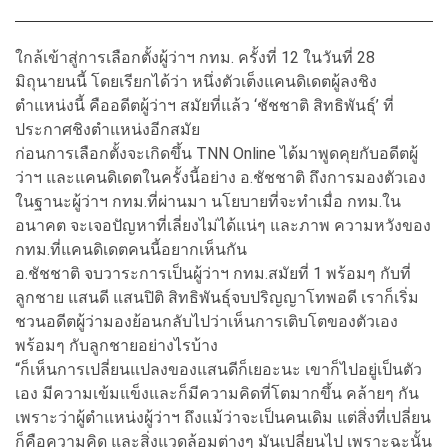
ใกล้เข้าสู่การเลือกตั้งผู้ว่าฯ กทม. ครั้งที่ 12 ในวันที่ 28
มิถุนายนนี้ โดยเรียกได้ว่า หนึ่งตัวเต็งแคนดิเดตผู้ลงชิง
ตำแหน่งนี้ คืออดีตผู้ว่าฯ สมัยที่แล้ว ‘ชัชชาติ สิทธิพันธุ์’ ที่
ประกาศชิงตำแหน่งอีกสมัย
ก่อนการเลือกตั้งจะเกิดขึ้น TNN Online ได้มาพูดคุยกับอดีตผู้
ว่าฯ และแคนดิเดตในครั้งนี้อย่าง อ.ชัชชาติ ถึงการมองตัวเอง
ในฐานะผู้ว่าฯ กทม.ที่ผ่านมา นโยบายที่จะทำเมื่อ กทม.ใน
อนาคต จะเจอปัญหาที่เลี่ยงไม่ได้แน่ๆ และภาพ ความหวังของ
กทม.ที่แคนดิเดตคนนี้อยากเห็นกัน
อ.ชัชชาติ จบวาระการเป็นผู้ว่าฯ กทม.สมัยที่ 1 พร้อมๆ กับที่
ลูกชาย แสนดี แสนปิติ สิทธิพันธุ์จบปริญญาโทพอดี เราก็เริ่ม
ชวนอดีตผู้ว่ามองย้อนกลับไปว่าเห็นการเติบโตของตัวเอง
พร้อมๆ กับลูกชายอย่างไรบ้าง
“ก็เห็นการเปลี่ยนแปลงของแสนดีก็เยอะนะ เขาก็ไปอยู่เป็นตัว
เอง มีความเข้มแข็งและก็มีความคิดที่โตมากขึ้น คล้ายๆ กัน
เพราะว่าผู้ตำแหน่งผู้ว่าฯ ถึงแม้ว่าจะเป็นคนเดิม แต่สิ่งที่เปลี่ยน
ก็คือความคิด และสิ่งแวดล้อมต่างๆ มันเปลี่ยนไป เพราะฉะนั้น