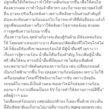
ปลูกเพื่อให้เกิดร่มเงา ทำให้ทางเดินร่มมากขึ้น เพื่อให้คนไม่
ต้องตากแดด เราทำไปแล้วที่สาทร และก็อาจจะขยายผลไปที่
อื่น อาจจะปรับเรื่องหลังคา เพราะสีหลังคาเป็นส่วนสำคัญที่
มันจะสะท้อนความร้อนออกไป ก็อาจจะทำสีที่มันสีอ่อน แล้วก็
ปลูกพืชบนหลังคา หรือว่าใช้หลังคาโซล่าเซลล์เลย ช่วยลด
การดูดซับความร้อนมากขึ้น
เรื่องความร้อน สุดท้ายก็อาจจะต้องสู้กันด้วย มีห้องหลบร้อน
ให้ โดยเฉพาะคนเปราะบาง คือคนแก่ติดเตียงที่ไปไหนไกลไม่
ได้ ก็ต้องมีห้องที่เขาพอหลบร้อนได้ มีตู้น้ำดื่มฟรี เพราะว่า
เรื่องการสู้ความร้อน น้ำดื่มก็คือเรื่องสำคัญ ก็จะเพิ่มตู้น้ำดื่ม
ฟรี เพื่อให้คน สารถมีน้ำดื่มที่มีคุณภาพ ไม่ต้องเสียตังค์
และพยายามกำจัดต้นตอของความร้อน เช่น เปลี่ยนรถยนต์
เป็นรถไฟฟ้ามากขึ้น ก็จะปล่อยความร้อนน้อยลง เพราะไม่ใช้
เครื่องยนต์เผาไหมที่ใช้พลังงานในการขับ เพราะปัจจุบัน
รถยนต์ใน กทม.มีเป็นล้านคน พอเผาไหม้ก็ปล่อยความร้อน
ออกมา ถ้าเราเปลี่ยนเป็นรถ EV ก็อาจทำให้สถานการณ์ดีขึ้น”
อดีตผู้ว่าฯ มอง
ไม่เพียงแค่ร้อนแน่ๆ แต่คนยังแก่ตัวลง ก็เยอะขึ้นด้วย ประเด็น
นี้ทีมชัชชาติเองก็หานโยบายที่มารองรับ Aging society เช่น