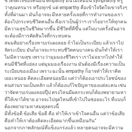
ชีวิตจิตใจของคนอื่น empathy มันไม่เหมือน symphathy ที่รู้
ว่าคุณทรมาร หรือทุกข์ แต่ emparthy คือเข้าใจจิตใจเขาจริงๆ
ทั้งที่ผ่านมา มันก็อาจจะมีหลายครั้งเลยที่การทำงานของเรา
ต้องไปกระทบชีวิตคนอื่น คือเราเป็นผู้ว่าฯ เราก็อยากให้ทุกคน
มีความสุขในชีวิตมากขึ้น มีชีวิตที่ดีขึ้น แต่ในบางครั้งมันอาจ
จะต้องมีการตัดสินใจที่กระทบคน
สมมติอย่างเรื่องหาบเร่แผงลอย ถ้าไม่เป็นระเบียบ แล้วเราไป
จัดระเบียบ มันก็อาจจะกระทบชีวิตคนบางคน มันก็ทำให้เรา
ไม่มีความสุข เพราะว่ามุมมองชีวิตเรา เราไม่อยากไปทำให้
คนมีชีวิตที่แย่ลง แต่มุมมองเรื่องงาน มันต้องมีเรื่องความเป็น
ระเบียบของเมือง เพราะฉะนั้น empathy ก็อาจทำให้เราคิด
เยอะหน่อย คิดละเอียดหน่อยนึง แต่ว่าก็ต้องเอาประโยชน์ของ
คนส่วนรวมเป็นหลัก แล้วก็ต้องแก้ไขปัญหาของแต่ละคน เช่น
ว่าจัดหาบเร่แผงลอยปุ๊ป ตรงไหนมีผลกระทบก็ต้องพยายามหา
ที่ให้เขาได้ขาย อาจจะไปจุดไหนที่เข้าไปในซอยอะไร ที่แบบก็
ต้องพยายามหาสมดุลตรงนี้
มีทั้งข้อดี ข้อเสีย ข้อดี คือ ทำให้เราเข้าใจคนอื่น แต่ว่าข้อเสีย
คือทำให้เราต้องคิดละเอียดมากขึ้นเหมือนกัน”
นอกจากภาพลักษณ์ที่แข็งแกร่งแล้ว หลายคนอาจจะมีความ