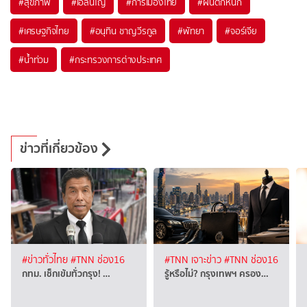
#
สุขภาพ
#
เอลนีโญ
#
การเมืองไทย
#
ฝนตกหนัก
#
เศรษฐกิจไทย
#
อนุทิน ชาญวีรกูล
#
พัทยา
#
จอร์เจีย
#
น้ำท่วม
#
กระทรวงการต่างประเทศ
ข่าวที่เกี่ยวข้อง
#ข่าวทั่วไทย
#TNN ช่อง16
#TNN เจาะข่าว
#TNN ช่อง16
กทม. เช็กเข้มทั่วกรุง! …
รู้หรือไม่? กรุงเทพฯ ครอง…