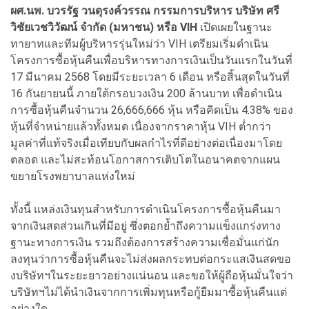
ผศ.นพ. บวรรัฐ วนดุรงค์วรรณ กรรมการบริหาร บริษัท ศรี
วิชัยเวชวิวัฒน์ จำกัด (มหาชน) หรือ VIH
เปิดเผยในฐานะ
ทายาทและทีมผู้บริหารรุ่นใหม่ว่า VIH เตรียมเริ่มดำเนิน
โครงการซื้อหุ้นคืนเพื่อบริหารทางการเงินเป็นวันแรกในวันที่
17 มีนาคม 2568 โดยมีระยะเวลา 6 เดือน หรือสิ้นสุดในวันที่
16 กันยายนนี้ ภายใต้กรอบวงเงิน 200 ล้านบาท เพื่อดำเนิน
การซื้อหุ้นคืนจำนวน 26,666,666 หุ้น หรือคิดเป็น 4.38% ของ
หุ้นที่จำหน่ายแล้วทั้งหมด เนื่องจากราคาหุ้น VIH ต่ำกว่า
มูลค่าที่แท้จริงเมื่อเทียบกับผลกำไรที่ดีอย่างต่อเนื่องมาโดย
ตลอด และไม่สะท้อนโอกาสการเติบโตในอนาคตจากแผน
ขยายโรงพยาบาลแห่งใหม่
ทั้งนี้ แหล่งเงินทุนสำหรับการดำเนินโครงการซื้อหุ้นคืนมา
จากเงินสดส่วนเกินที่มีอยู่ ซึ่งตอกย้ำถึงความแข็งแกร่งทาง
ฐานะทางการเงิน รวมถึงต้องการสร้างความเชื่อมั่นแก่นัก
ลงทุนว่าการซื้อหุ้นคืนจะไม่ส่งผลกระทบต่อกระแสเงินสดขอ
งบริษัทฯในระยะยาวอย่างแน่นอน และขอให้ผู้ถือหุ้นมั่นใจว่า
บริษัทฯไม่ได้นำเงินจากการเพิ่มทุนหรือกู้ยืมมาซื้อหุ้นคืนแต่
อย่างใด