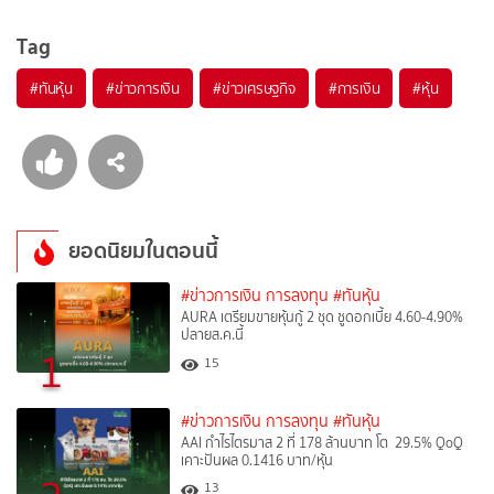
Tag
#
ทันหุ้น
#
ข่าวการเงิน
#
ข่าวเศรษฐกิจ
#
การเงิน
#
หุ้น
ยอดนิยมในตอนนี้
#ข่าวการเงิน การลงทุน
#ทันหุ้น
AURA เตรียมขายหุ้นกู้ 2 ชุด ชูดอกเบี้ย 4.60-4.90%
ปลายส.ค.นี้
1
15
#ข่าวการเงิน การลงทุน
#ทันหุ้น
AAI กำไรไตรมาส 2 ที่ 178 ล้านบาท โต 29.5% QoQ
เคาะปันผล 0.1416 บาท/หุ้น
13