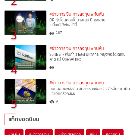
2
#ข่าวการเงิน การลงทุน
#ทันหุ้น
ORIเร่งโอนคอนโดบางแสน ปักธงขาย
เกลี้ยง1.3พันล.ปีนี้
3
167
#ข่าวการเงิน การลงทุน
#ทันหุ้น
SoftBank ฟันกำไร Intel มหาศาล! พยุงพอร์ตโตเกิน
คาด แม้ OpenAI แผ่ว
4
11
#ข่าวการเงิน การลงทุน
#ทันหุ้น
บอนด์ออมพลัสฮิต จัดสรรรายย่อย 2.27 หมื่นราย เปิด
ขายอีกครั้งก.ย.นี้
5
9
แท็กยอดนิยม
#
ทันหุ้น
#
ข่าวการเงิน
#
ข่าวเศรษฐกิจ
#
หุ้น
#
การเงิน