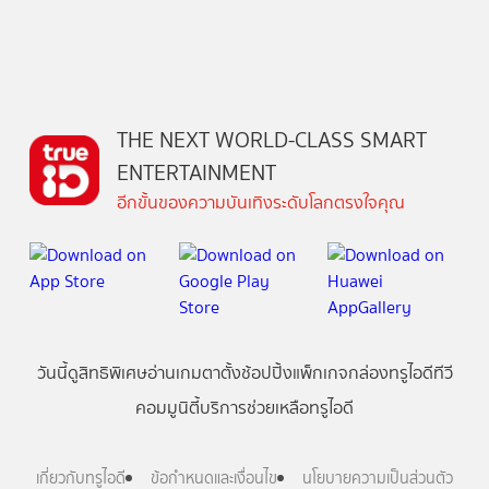
THE NEXT WORLD-CLASS SMART
ENTERTAINMENT
อีกขั้นของความบันเทิงระดับโลกตรงใจคุณ
วันนี้
ดู
สิทธิพิเศษ
อ่าน
เกม
ตาตั้ง
ช้อปปิ้ง
แพ็กเกจ
กล่องทรูไอดีทีวี
คอมมูนิตี้
บริการช่วยเหลือทรูไอดี
เกี่ยวกับทรูไอดี
ข้อกำหนดและเงื่อนไข
นโยบายความเป็นส่วนตัว