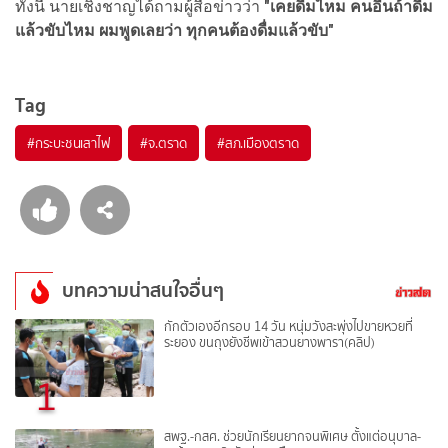
ทั้งนี้ นายเชิงชาญได้ถามผู้สื่อข่าวว่า
"เคยดื่มไหม คนอื่นถ้าดื่ม
แล้วขับไหม ผมพูดเลยว่า ทุกคนต้องดื่มแล้วขับ"
Tag
#
กระบะชนเสาไฟ
#
จ.ตราด
#
สภ.เมืองตราด
บทความน่าสนใจอื่นๆ
กักตัวเองอีกรอบ 14 วัน หนุ่มวังสะพุ่งไปขายหวยที่
ระยอง ขนถุงยังชีพเข้าสวนยางพารา(คลิป)
1
สพฐ.-กสศ. ช่วยนักเรียนยากจนพิเศษ ตั้งแต่อนุบาล-