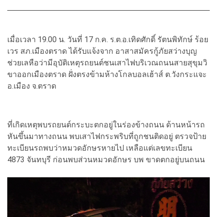
เมื่อเวลา 19.00 น. วันที่ 17 ก.ค. ร.ต.อ.เทิดศักดิ์ รัตนพิทักษ์ ร้อย
เวร สภ.เมืองตราด ได้รับแจ้งจาก อาสาสมัครกู้ภัยสว่างบุญ
ช่วยเลหือว่ามีอุบัติเหตุรถยนต์ชนเสาไฟบริเวณถนนสายสุขุมวิ
ขาออกเมืองตราด ฝั่งตรงข้ามห้างโกลบอลเฮ้าส์ ต.วังกระแจะ
อ.เมือง จ.ตราด
ที่เกิดเหตุพบรถยนต์กระบะตกอยู่ในร่องข้างถนน ด้านหน้ารถ
หันขึ้นมาทางถนน พบเสาไฟกระพริบที่ถูกชนติดอยู่ ตรวจป้าย
ทะเบียนรถพบว่าหมวดอักษรหายไป เหลือแต่เลขทะเบียน
4873 จันทบุรี ก่อนพบส่วนหมวดอักษร บพ ขาดตกอยู่บนถนน