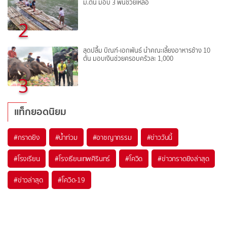
ม.ต้น มอบ 3 พันช่วยเหลือ
2
สุดปลื้ม บิณฑ์-เอกพันธ์ นำคณะเลี้ยงอาหารช้าง 10
ตัน มอบเงินช่วยครอบครัวละ 1,000
3
แท็กยอดนิยม
#
กราดยิง
#
น้ำท่วม
#
อาชญากรรม
#
ข่าววันนี้
#
โรงเรียน
#
โรงเรียนเทพศิรินทร์
#
โควิด
#
ข่าวกราดยิงล่าสุด
#
ข่าวล่าสุด
#
โควิด-19