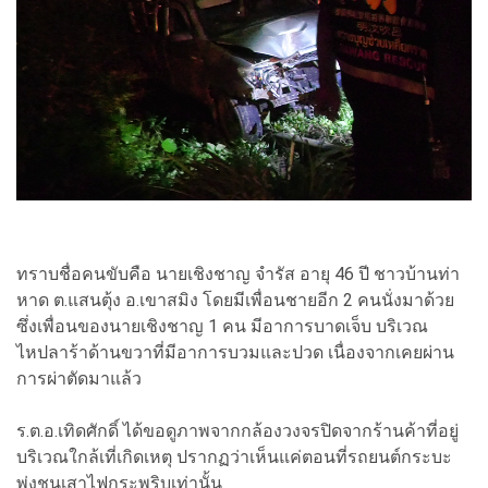
ทราบชื่อคนขับคือ นายเชิงชาญ จำรัส อายุ 46 ปี ชาวบ้านท่า
หาด ต.แสนตุ้ง อ.เขาสมิง โดยมีเพื่อนชายอีก 2 คนนั่งมาด้วย
ซึ่งเพื่อนของนายเชิงชาญ 1 คน มีอาการบาดเจ็บ บริเวณ
ไหปลาร้าด้านขวาที่มีอาการบวมและปวด เนื่องจากเคยผ่าน
การผ่าตัดมาแล้ว
ร.ต.อ.เทิดศักดิ์ ได้ขอดูภาพจากกล้องวงจรปิดจากร้านค้าที่อยู่
บริเวณใกล้เที่เกิดเหตุ ปรากฏว่าเห็นแค่ตอนที่รถยนต์กระบะ
พุ่งชนเสาไฟกระพริบเท่านั้น