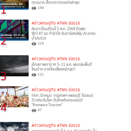
ทุกขนาด เช็กราคาทองแท่งล่าสุด
1
184
#ข่าวเศรษฐกิจ
#TNN ช่อง16
หุ้นดาวโจนส์วันนี้ 5 ส.ค. 2569 ปิดพุ่ง
907.47 จุด ทำนิวไฮ รับอานิสงส์หุ้น AI แกร่ง-
2
น้ำมันร่วง
219
#ข่าวเศรษฐกิจ
#TNN ช่อง16
เช็กสภาพอากาศ 5–11 ส.ค. ฝนถล่มพื้นที่
ไหนบ้าง ภาคไหนเสี่ยงหนักสุด?
3
121
#ข่าวเศรษฐกิจ
#TNN ช่อง16
ททท. ปักหมุด ‘กรุงเทพฯ-เพชรบุรี’ โรดแมป
วิวาห์ระดับโลก ดันไทยฮับคอนเซปต์
4
"Romance Tourism"
87
#ข่าวเศรษฐกิจ
#TNN ช่อง16