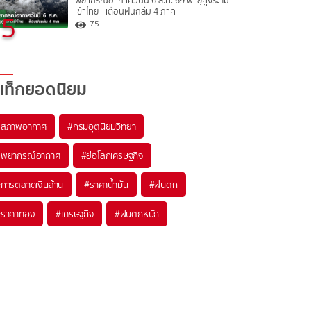
พยากรณ์อากาศวันนี้ 6 ส.ค. 69 พายุคูจิระ ไม่
เข้าไทย - เตือนฝนถล่ม 4 ภาค
5
75
แท็กยอดนิยม
#
สภาพอากาศ
#
กรมอุตุนิยมวิทยา
#
พยากรณ์อากาศ
#
ย่อโลกเศรษฐกิจ
#
การตลาดเงินล้าน
#
ราคาน้ำมัน
#
ฝนตก
#
ราคาทอง
#
เศรษฐกิจ
#
ฝนตกหนัก