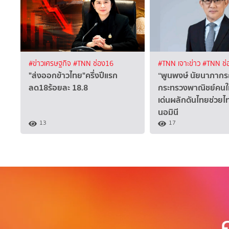
#ข่าวเศรษฐกิจ
#TNN ช่อง16
#TNN เจาะข่าว
#TNN ช่
"ส่งออกข้าวไทย"ครึ่งปีแรก
“พูนพงษ์ นัยนาภากร
ลด18ร้อยละ 18.8
กระทรวงพาณิชย์คนใ
เด่นผลักดันไทยช่วย
นอมินี
13
17