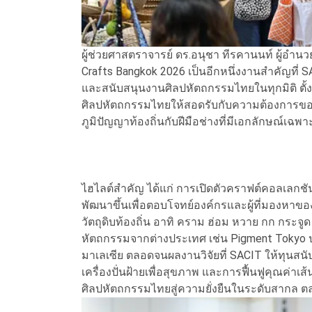
ผู้ช่วยศาสตราจารย์ ดร.อนุชา ทีรคานนท์ ผู้อำ
Crafts Bangkok 2026 เป็นอีกหนึ่งงานสำคัญที่ S
และสนับสนุนงานศิลปหัตถกรรมไทยในทุกมิติ ตั้
ศิลปหัตถกรรมไทยให้สอดรับกับความต้องการขอ
ภูมิปัญญาท้องถิ่นกับฝีมือช่างที่มีเอกลักษณ์เฉพ
ไฮไลต์สำคัญ ได้แก่ การเปิดตัวคราฟต์คอลเลกชันพ
พัฒนาขึ้นเพื่อตอบโจทย์องค์กรและผู้ที่มองหาของท
วัตถุดิบท้องถิ่น อาทิ คราม ฮ่อม หวาย กก กระ
หัตถกรรมจากต่างประเทศ เช่น Pigment Tokyo ป
มาเลเซีย ตลอดจนผลงานวิจัยที่ SACIT ให้ทุนสน
เครื่องปั่นฝ้ายเพื่อสุขภาพ และการฟื้นฟูคุณค่าเ
ศิลปหัตถกรรมไทยสู่ความยั่งยืนในระดับสากล 