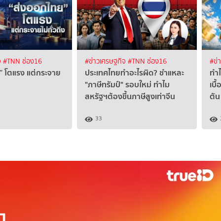
จ
#TNN ช่อง16
#ข่าวเศรษฐกิจ
#TNN ช่อง16
#ข่
” โตแรง แต่กระจาย
ประเทศไทยทำอะไรผิด? ชำแหละ
ทำไ
"ภาษีทรัมป์" รอบใหม่ ทำไม
เบื
สหรัฐฯต้องขึ้นภาษีสูงเท่าจีน
ตัน
33