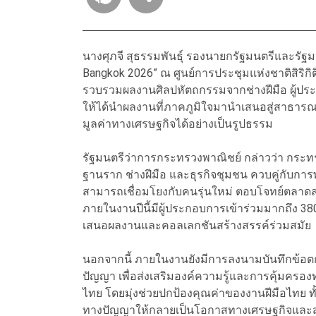
นางศุภจี สุธรรมพันธุ์ รองนายกรัฐมนตรีและรัฐ
Bangkok 2026” ณ ศูนย์การประชุมแห่งชาติสิริกิต
รวบรวมผลงานศิลปหัตถกรรมจากช่างฝีมือ ผู้ปร
ให้ได้นำผลงานที่ภาคภูมิใจมานำเสนอสู่สาธารณ
มูลค่าทางเศรษฐกิจได้อย่างเป็นรูปธรรม
รัฐมนตรีว่าการกระทรวงพาณิชย์ กล่าวว่า กระท
ฐานราก ช่างฝีมือ และธุรกิจชุมชน ควบคู่กับกา
สามารถเชื่อมโยงกับคนรุ่นใหม่ ตอบโจทย์ตลาดสมั
ภายในงานปีนี้มีผู้ประกอบการเข้าร่วมมากถึง 38
เสนอผลงานและคอลเลกชันสร้างสรรค์ร่วมสมัย
นอกจากนี้ ภายในงานยังมีการลงนามบันทึกข้อต
ปัญญา เพื่อส่งเสริมองค์ความรู้และการคุ้มครอง
ไทย โดยมุ่งช่วยปกป้องคุณค่าของงานฝีมือไทย ทั้
ทางปัญญาให้กลายเป็นโอกาสทางเศรษฐกิจและสร้