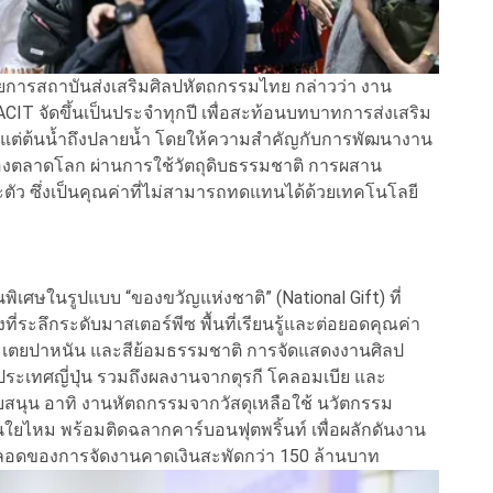
นวยการสถาบันส่งเสริมศิลปหัตถกรรมไทย กล่าวว่า งาน
ACIT จัดขึ้นเป็นประจำทุกปี เพื่อสะท้อนบทบาทการส่งเสริม
งแต่ต้นน้ำถึงปลายน้ำ โดยให้ความสำคัญกับการพัฒนางาน
งตลาดโลก ผ่านการใช้วัตถุดิบธรรมชาติ การผสาน
าะตัว ซึ่งเป็นคุณค่าที่ไม่สามารถทดแทนได้ด้วยเทคโนโลยี
ิเศษในรูปแบบ “ของขวัญแห่งชาติ” (National Gift) ที่
ี่ระลึกระดับมาสเตอร์พีซ พื้นที่เรียนรู้และต่อยอดคุณค่า
จูด เตยปาหนัน และสีย้อมธรรมชาติ การจัดแสดงงานศิลป
ระเทศญี่ปุ่น รวมถึงผลงานจากตุรกี โคลอมเบีย และ
ับสนุน อาทิ งานหัตถกรรมจากวัสดุเหลือใช้ นวัตกรรม
ส้นใยไหม พร้อมติดฉลากคาร์บอนฟุตพริ้นท์ เพื่อผลักดันงาน
ตลอดของการจัดงานคาดเงินสะพัดกว่า 150 ล้านบาท