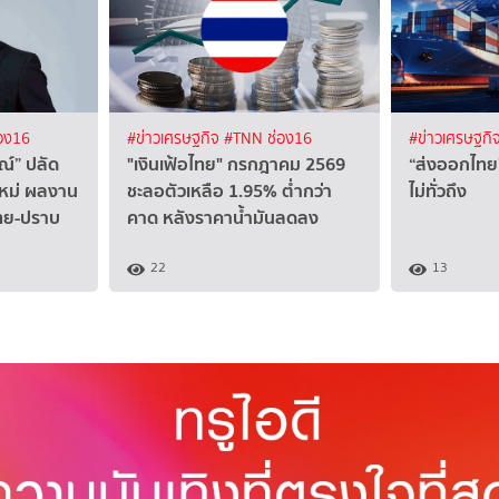
อง16
#ข่าวเศรษฐกิจ
#TNN ช่อง16
#ข่าวเศรษฐกิ
ณ์” ปลัด
"เงินเฟ้อไทย" กรกฎาคม 2569
“ส่งออกไทย
หม่ ผลงาน
ชะลอตัวเหลือ 1.95% ต่ำกว่า
ไม่ทั่วถึง
ไทย-ปราบ
คาด หลังราคาน้ำมันลดลง
22
13