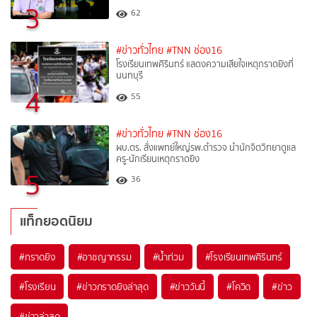
3
62
#ข่าวทั่วไทย
#TNN ช่อง16
โรงเรียนเทพศิรินทร์ แสดงความเสียใจเหตุกราดยิงที่
นนทบุรี
4
55
#ข่าวทั่วไทย
#TNN ช่อง16
ผบ.ตร. สั่งแพทย์ใหญ่รพ.ตำรวจ นำนักจิตวิทยาดูแล
ครู-นักเรียนเหตุกราดยิง
5
36
แท็กยอดนิยม
#
กราดยิง
#
อาชญากรรม
#
น้ำท่วม
#
โรงเรียนเทพศิรินทร์
#
โรงเรียน
#
ข่าวกราดยิงล่าสุด
#
ข่าววันนี้
#
โควิด
#
ข่าว
#
ข่าวล่าสุด