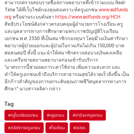
สามารถตรวจสอบรายชื่อสถานพยาบาลที่เข้าร่วมแบบ Real-
Time ได้ที่เว็บไซต์กองทุนสงเคราะห์ครูเอกชน
www.aidfunds.
org
หรือผ่านระบบค้นหา
https://www.aidfunds.org/HCH
สิทธิประโยชน์ดังกล่าวครอบคลุมผู้อำนวยการโรงเรียน ครู
และบุคลากรทางการศึกษาตามพระราชบัญญัติโรงเรียน
เอกชน พ.ศ. 2550 ที่เป็นสมาชิกกองทุนฯ โดยมีวงเงินค่ารักษา
พยาบาลผู้ป่วยนอกและผู้ป่วยในรวมกันไม่เกิน 150,000 บาท
ต่อคนต่อปี ทั้งนี้ แนะนำให้สมาชิกตรวจสอบวงเงินคงเหลือ
และเครือข่ายสถานพยาบาลก่อนเข้ารับบริการ
“มาตรการนี้ช่วยลดภาระค่าใช้จ่าย เพิ่มความสะดวก และ
ทำให้ครูเอกชนเข้าถึงบริการสาธารณสุขได้รวดเร็วยิ่งขึ้น เป็น
อีกก้าวสำคัญของการยกระดับคุณภาพชีวิตบุคลากรทางการ
ศึกษา” นางสาวลลิดา กล่าว
Tag
#
ครูโรงเรียนเอกชน
#
ครูเอกชน
#
ค่ารักษาครูเอกชน
#
สวัสดิการครูเอกชน
#
โรงเรียน
#
สปสช.