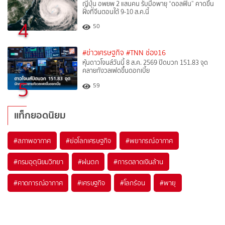
ญี่ปุ่น อพยพ 2 แสนคน รับมือพายุ “ดอลฟิน” คาดขึ้น
ฝั่งที่จีนตอนใต้ 9-10 ส.ค.นี้
4
50
#ข่าวเศรษฐกิจ
#TNN ช่อง16
หุ้นดาวโจนส์วันนี้ 8 ส.ค. 2569 ปิดบวก 151.83 จุด
คลายกังวลเฟดขึ้นดอกเบี้ย
5
59
แท็กยอดนิยม
#
สภาพอากาศ
#
ย่อโลกเศรษฐกิจ
#
พยากรณ์อากาศ
#
กรมอุตุนิยมวิทยา
#
ฝนตก
#
การตลาดเงินล้าน
#
คาดการณ์อากาศ
#
เศรษฐกิจ
#
โลกร้อน
#
พายุ