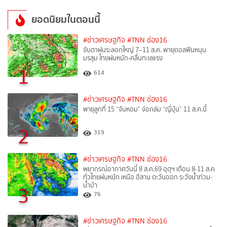
ยอดนิยมในตอนนี้
#ข่าวเศรษฐกิจ
#TNN ช่อง16
จับตาฝนระลอกใหญ่ 7–11 ส.ค. พายุดอลฟินหนุน
มรสุม ไทยฝนหนัก-คลื่นทะเลแรง
1
614
#ข่าวเศรษฐกิจ
#TNN ช่อง16
พายุลูกที่ 15 “จันหอม” จ่อถล่ม “ญี่ปุ่น” 11 ส.ค.นี้
2
319
#ข่าวเศรษฐกิจ
#TNN ช่อง16
พยากรณ์อากาศวันนี้ 8 ส.ค.69 อุตุฯ เตือน 8-11 ส.ค
ทั่วไทยฝนหนัก เหนือ อีสาน ตะวันออก ระวังน้ำท่วม-
น้ำป่า
3
76
#ข่าวเศรษฐกิจ
#TNN ช่อง16