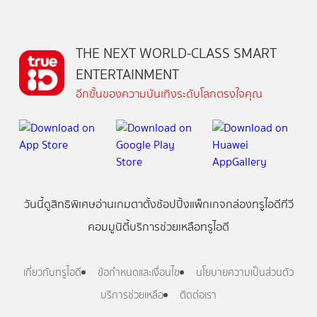
THE NEXT WORLD-CLASS SMART
ENTERTAINMENT
อีกขั้นของความบันเทิงระดับโลกตรงใจคุณ
วันนี้
ดู
สิทธิพิเศษ
อ่าน
เกม
ตาตั้ง
ช้อปปิ้ง
แพ็กเกจ
กล่องทรูไอดีทีวี
คอมมูนิตี้
บริการช่วยเหลือทรูไอดี
เกี่ยวกับทรูไอดี
ข้อกำหนดและเงื่อนไข
นโยบายความเป็นส่วนตัว
บริการช่วยเหลือ
ติดต่อเรา