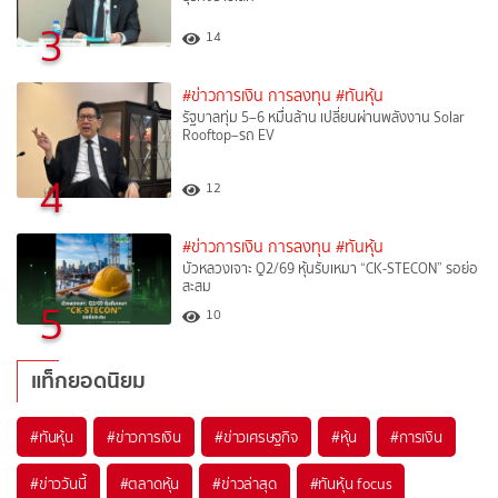
3
14
#ข่าวการเงิน การลงทุน
#ทันหุ้น
รัฐบาลทุ่ม 5–6 หมื่นล้าน เปลี่ยนผ่านพลังงาน Solar
Rooftop–รถ EV
4
12
#ข่าวการเงิน การลงทุน
#ทันหุ้น
บัวหลวงเจาะ Q2/69 หุ้นรับเหมา “CK-STECON” รอย่อ
สะสม
5
10
แท็กยอดนิยม
#
ทันหุ้น
#
ข่าวการเงิน
#
ข่าวเศรษฐกิจ
#
หุ้น
#
การเงิน
#
ข่าววันนี้
#
ตลาดหุ้น
#
ข่าวล่าสุด
#
ทันหุ้น focus