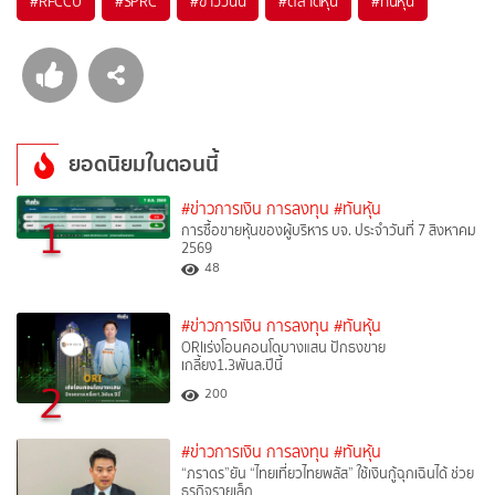
#
RFCCU
#
SPRC
#
ข่าววันนี้
#
ตลาดหุ้น
#
ทันหุ้น
ยอดนิยมในตอนนี้
#ข่าวการเงิน การลงทุน
#ทันหุ้น
1
การซื้อขายหุ้นของผู้บริหาร บจ. ประจำวันที่ 7 สิงหาคม
2569
48
#ข่าวการเงิน การลงทุน
#ทันหุ้น
ORIเร่งโอนคอนโดบางแสน ปักธงขาย
เกลี้ยง1.3พันล.ปีนี้
2
200
#ข่าวการเงิน การลงทุน
#ทันหุ้น
“ภราดร”ยัน “ไทยเที่ยวไทยพลัส” ใช้เงินกู้ฉุกเฉินได้ ช่วย
ธุรกิจรายเล็ก