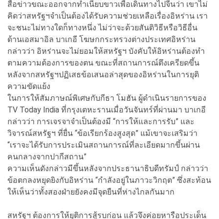
สื่อข่าวขณะออกจากทำเนียบขาวเพื่อเดินทางไปจีนว่า เขาไม่
คิดว่าสหรัฐฯจำเป็นต้องได้รับความช่วยเหลือเรื่องอิหร่าน เรา
จะชนะไม่ทางใดก็ทางหนึ่ง ไม่ว่าจะด้วยสันติวิธีหรือวิธีอื่น
ด้านเอสมาอิล บาเกอี โฆษกกระทรวงต่างประเทศอิหร่าน
กล่าวว่า อิหร่านจะไม่ยอมให้สหรัฐฯ บังคับให้อิหร่านต้องทำ
ตามความต้องการของตน ขณะที่สถานการณ์ตึงเครียดขึ้น
หลังจากสหรัฐฯปฏิเสธข้อเสนอล่าสุดของอิหร่านในการยุติ
ความขัดแย้ง
ในการให้สัมภาษณ์พิเศษกับกีธา โมฮัน ผู้ดำเนินรายการของ
TV Today India ที่กรุงเตหะรานเมื่อวันจันทร์ที่ผ่านมา บาเกอี
กล่าวว่า การเจรจาจำเป็นต้องมี “การให้และการรับ” และ
วิจารณ์สหรัฐฯ ที่ยื่น “ข้อเรียกร้องสูงสุด” แม้เขาจะเสริมว่า
“เราจะได้รับการประเมินสถานการณ์ที่ละเอียดมากขึ้นผ่าน
คนกลางจากปากีสถาน”
ความเห็นดังกล่าวมีขึ้นหลังจากประธานาธิบดีทรัมป์ กล่าวว่า
ข้อตกลงหยุดยิงกับอิหร่าน “กำลังอยู่ในภาวะวิกฤต” ซึ่งสะท้อน
ให้เห็นว่าทั้งสองฝ่ายยังคงมีจุดยืนที่ห่างไกลกันมาก
สหรัฐฯ ต้องการให้ยุติการสู้รบก่อน แล้วจึงค่อยหารือประเด็น