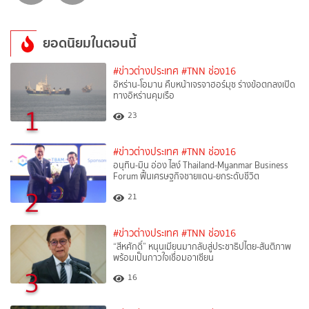
ยอดนิยมในตอนนี้
#ข่าวต่างประเทศ
#TNN ช่อง16
อิหร่าน-โอมาน คืบหน้าเจรจาฮอร์มุซ ร่างข้อตกลงเปิด
ทางอิหร่านคุมเรือ
1
23
#ข่าวต่างประเทศ
#TNN ช่อง16
อนุทิน-มิน อ่อง ไลง์ Thailand-Myanmar Business
Forum ฟื้นเศรษฐกิจชายแดน-ยกระดับชีวิต
2
21
#ข่าวต่างประเทศ
#TNN ช่อง16
“สีหศักดิ์”​ หนุนเมียนมากลับสู่ประชาธิปไตย-สันติภาพ
พร้อมเป็นกาวใจเชื่อมอาเซียน
3
16