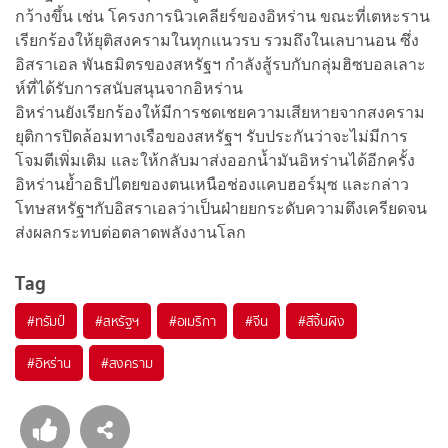
กว้างขึ้น เช่น โครงการนิวเคลียร์ของอิหร่าน ขณะที่เตหะราน
เรียกร้องให้ยุติสงครามในทุกแนวรบ รวมถึงในเลบานอน ซึ่ง
อิสราเอล พันธมิตรของสหรัฐฯ กำลังสู้รบกับกลุ่มฮิซบอลเลาะ
ห์ที่ได้รับการสนับสนุนจากอิหร่าน
อิหร่านยังเรียกร้องให้มีการชดเชยความเสียหายจากสงคราม
ยุติการปิดล้อมทางเรือของสหรัฐฯ รับประกันว่าจะไม่มีการ
โจมตีเพิ่มเติม และให้กลับมาส่งออกน้ำมันอิหร่านได้อีกครั้ง
อิหร่านย้ำอธิปไตยของตนเหนือช่องแคบฮอร์มุซ และกล่าว
โทษสหรัฐฯกับอิสราเอลว่าเป็นฝ่ายยกระดับความตึงเครียดจน
ส่งผลกระทบต่อตลาดพลังงานโลก
Tag
#
ทรัมป์
#
สหรัฐฯ
#
อเมริกา
#
จีน
#
สีจิ้นผิง
#
อิหร่าน
#
สงคราม