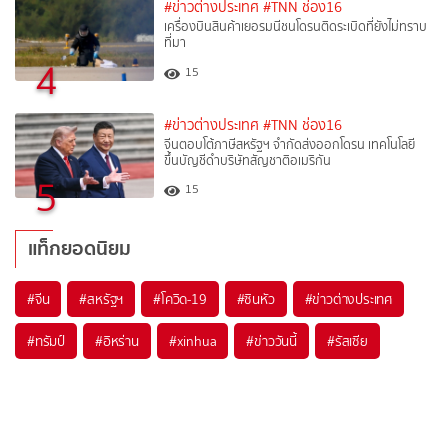
#ข่าวต่างประเทศ
#TNN ช่อง16
เครื่องบินสินค้าเยอรมนีชนโดรนติดระเบิดที่ยังไม่ทราบ
ที่มา
4
15
#ข่าวต่างประเทศ
#TNN ช่อง16
จีนตอบโต้ภาษีสหรัฐฯ จำกัดส่งออกโดรน เทคโนโลยี
ขึ้นบัญชีดำบริษัทสัญชาติอเมริกัน
5
15
แท็กยอดนิยม
#
จีน
#
สหรัฐฯ
#
โควิด-19
#
ซินหัว
#
ข่าวต่างประเทศ
#
ทรัมป์
#
อิหร่าน
#
xinhua
#
ข่าววันนี้
#
รัสเซีย