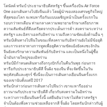
โดนัลด์ ทรัมป์ ประธานาธิบดีสหรัฐฯ ขึ้นเครื่องบิน Air Force
One ออกเดินทางไปยังจีนแล้ว โดยผู้นำของสองเศรษฐกิจใหญ่
ที่สุดของโลก จะพบหารือกันแบบเผชิญหน้าเป็นครั้งแรกใน
รอบกว่าหกเดือน ท่ามกลางความพยายามรักษาเสถียรภาพ
ความสัมพันธ์ที่ตึงเครียดจากประเด็นการค้า สงครามระหว่าง
สหรัฐฯ และอิสราเอลกับอิหร่าน รวมถึงความขัดแย้งด้านอื่น ๆ
ทรัมป์เดินทางไปจีนในขณะที่สงครามกับอิหร่านยังไม่มีข้อยุติ
และการเจรจาทางการทูตเพื่อยุติความขัดแย้งยังคงชะงักงัน
จีนยังคงรักษาความสัมพันธ์กับอิหร่าน และเป็นหนึ่งในผู้ซื้อ
น้ำมันรายใหญ่ของอิหร่าน
ทรัมป์มีกำหนดเดินทางถึงกรุงปักกิ่งในคืนวันพุธ ก่อนการ
หารือกับประธานาธิบดีสี จิ้นผิง ของจีน ที่จะจัดขึ้นในวัน
พฤหัสบดีและศุกร์ ซึ่งนี่จะเป็นการเดินทางเยือนจีนครั้งแรก
ของเขานับตั้งแต่ปี 2017
ทรัมป์กล่าวก่อนการเดินทางไปจีนว่า เขาจะหารืออย่าง
ยาวนานกับประธานาธิบดีสี เกี่ยวกับสงครามในอิหร่าน
ระหว่างการเยือนจีนครั้งนี้ แต่ยืนยันว่าเขาไม่คิดว่าสหรัฐฯ
จำเป็นต้องพึ่งความช่วยเหลือจากสี จิ้นผิง โดยทรัมป์กล่าวกับผู้