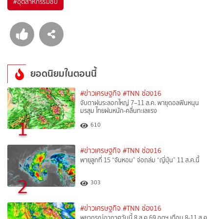
#
อุตสาหกรรมชิป
ยอดนิยมในตอนนี้
#ข่าวเศรษฐกิจ
#TNN ช่อง16
จับตาฝนระลอกใหญ่ 7–11 ส.ค. พายุดอลฟินหนุน
มรสุม ไทยฝนหนัก-คลื่นทะเลแรง
1
610
#ข่าวเศรษฐกิจ
#TNN ช่อง16
พายุลูกที่ 15 “จันหอม” จ่อถล่ม “ญี่ปุ่น” 11 ส.ค.นี้
2
303
#ข่าวเศรษฐกิจ
#TNN ช่อง16
พยากรณ์อากาศวันนี้ 8 ส.ค.69 อุตุฯ เตือน 8-11 ส.ค