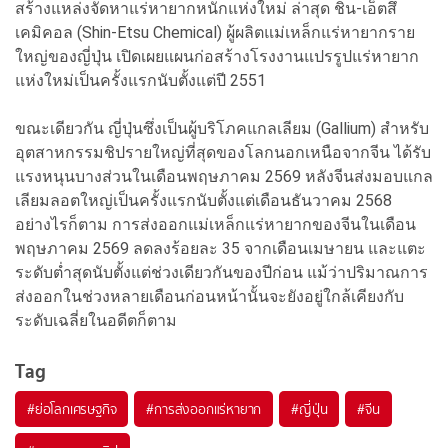
สร้างแหล่งจัดหาแร่หายากหนักแห่งใหม่ ล่าสุด ชิน-เอ็ตสึ
เคมิคอล (Shin-Etsu Chemical) ผู้ผลิตแม่เหล็กแร่หายากราย
ใหญ่ของญี่ปุ่น เปิดเผยแผนก่อสร้างโรงงานแปรรูปแร่หายาก
แห่งใหม่เป็นครั้งแรกนับตั้งแต่ปี 2551
ขณะเดียวกัน ญี่ปุ่นซึ่งเป็นผู้บริโภคแกลเลียม (Gallium) สำหรับ
อุตสาหกรรมชิปรายใหญ่ที่สุดของโลกนอกเหนือจากจีน ได้รับ
แรงหนุนบางส่วนในเดือนพฤษภาคม 2569 หลังจีนส่งมอบแกล
เลียมลอตใหญ่เป็นครั้งแรกนับตั้งแต่เดือนธันวาคม 2568
อย่างไรก็ตาม การส่งออกแม่เหล็กแร่หายากของจีนในเดือน
พฤษภาคม 2569 ลดลงร้อยละ 35 จากเดือนเมษายน และแตะ
ระดับต่ำสุดนับตั้งแต่ช่วงเดียวกันของปีก่อน แม้ว่าปริมาณการ
ส่งออกในช่วงหลายเดือนก่อนหน้านั้นจะยังอยู่ใกล้เคียงกับ
ระดับเฉลี่ยในอดีตก็ตาม
Tag
#
ย่อโลกเศรษฐกิจ
#
การส่งออกแร่หายาก
#
ญี่ปุ่น
#
จีน