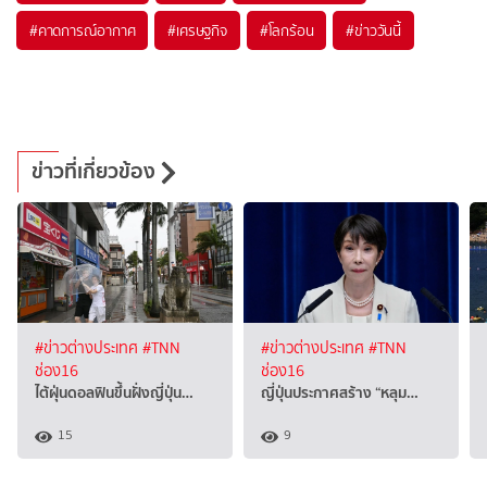
#
คาดการณ์อากาศ
#
เศรษฐกิจ
#
โลกร้อน
#
ข่าววันนี้
ข่าวที่เกี่ยวข้อง
#ข่าวต่างประเทศ
#TNN
#ข่าวต่างประเทศ
#TNN
ช่อง16
ช่อง16
ไต้ฝุ่นดอลฟินขึ้นฝั่งญี่ปุ่น…
ญี่ปุ่นประกาศสร้าง “หลุม…
15
9