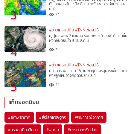
ทั่วไทยฝนหนัก เหนือ อีสาน ตะวันออก ระวังน้ำท่วม-
น้ำป่า
3
74
#ข่าวเศรษฐกิจ
#TNN ช่อง16
ญี่ปุ่น อพยพ 2 แสนคน รับมือพายุ “ดอลฟิน” คาดขึ้น
ฝั่งที่จีนตอนใต้ 9-10 ส.ค.นี้
4
48
#ข่าวเศรษฐกิจ
#TNN ช่อง16
คาดการณ์อากาศ 15 วัน พายุดันมรสุมแรงขึ้น จับตา
พายุลูกใหม่อาจก่อตัวปลาย ส.ค.
5
44
แท็กยอดนิยม
#
สภาพอากาศ
#
ย่อโลกเศรษฐกิจ
#
พยากรณ์อากาศ
#
กรมอุตุนิยมวิทยา
#
ฝนตก
#
การตลาดเงินล้าน