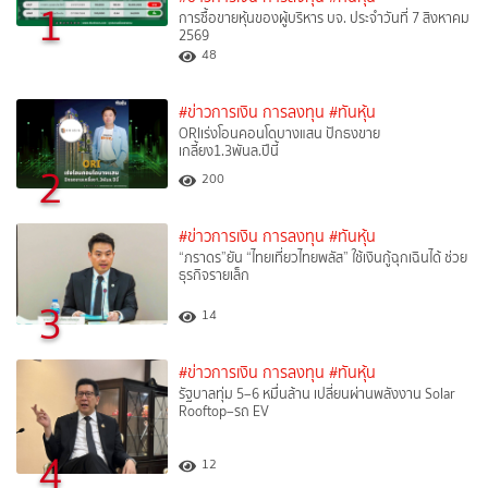
1
การซื้อขายหุ้นของผู้บริหาร บจ. ประจำวันที่ 7 สิงหาคม
2569
48
#ข่าวการเงิน การลงทุน
#ทันหุ้น
ORIเร่งโอนคอนโดบางแสน ปักธงขาย
เกลี้ยง1.3พันล.ปีนี้
2
200
#ข่าวการเงิน การลงทุน
#ทันหุ้น
“ภราดร”ยัน “ไทยเที่ยวไทยพลัส” ใช้เงินกู้ฉุกเฉินได้ ช่วย
ธุรกิจรายเล็ก
3
14
#ข่าวการเงิน การลงทุน
#ทันหุ้น
รัฐบาลทุ่ม 5–6 หมื่นล้าน เปลี่ยนผ่านพลังงาน Solar
Rooftop–รถ EV
4
12