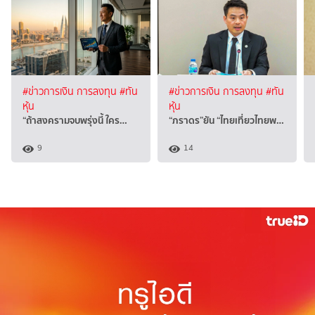
#ข่าวการเงิน การลงทุน
#ทัน
#ข่าวการเงิน การลงทุน
#ทัน
หุ้น
หุ้น
“ถ้าสงครามจบพรุ่งนี้ ใคร…
“ภราดร”ยัน “ไทยเที่ยวไทยพ…
9
14