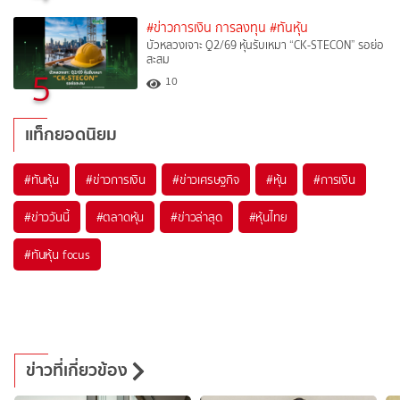
#ข่าวการเงิน การลงทุน
#ทันหุ้น
บัวหลวงเจาะ Q2/69 หุ้นรับเหมา “CK-STECON” รอย่อ
สะสม
5
10
แท็กยอดนิยม
#
ทันหุ้น
#
ข่าวการเงิน
#
ข่าวเศรษฐกิจ
#
หุ้น
#
การเงิน
#
ข่าววันนี้
#
ตลาดหุ้น
#
ข่าวล่าสุด
#
หุ้นไทย
#
ทันหุ้น focus
ข่าวที่เกี่ยวข้อง