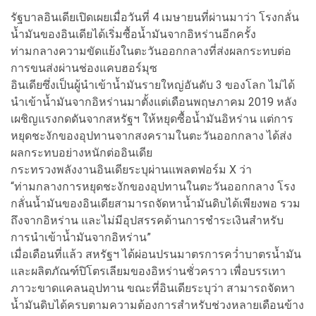
รัฐบาลอินเดียเปิดเผยเมื่อวันที่ 4 เมษายนที่ผ่านมาว่า โรงกลั่น
น้ำมันของอินเดียได้เริ่มซื้อน้ำมันจากอิหร่านอีกครั้ง
ท่ามกลางความขัดแย้งในตะวันออกกลางที่ส่งผลกระทบต่อ
การขนส่งผ่านช่องแคบฮอร์มุซ
อินเดียซึ่งเป็นผู้นำเข้าน้ำมันรายใหญ่อันดับ 3 ของโลก ไม่ได้
นำเข้าน้ำมันจากอิหร่านมาตั้งแต่เดือนพฤษภาคม 2019 หลัง
เผชิญแรงกดดันจากสหรัฐฯ ให้หยุดซื้อน้ำมันอิหร่าน แต่การ
หยุดชะงักของอุปทานจากสงครามในตะวันออกกลาง ได้ส่ง
ผลกระทบอย่างหนักต่ออินเดีย
กระทรวงพลังงานอินเดียระบุผ่านแพลตฟอร์ม X ว่า
“ท่ามกลางการหยุดชะงักของอุปทานในตะวันออกกลาง โรง
กลั่นน้ำมันของอินเดียสามารถจัดหาน้ำมันดิบได้เพียงพอ รวม
ถึงจากอิหร่าน และไม่มีอุปสรรคด้านการชำระเงินสำหรับ
การนำเข้าน้ำมันจากอิหร่าน”
เมื่อเดือนที่แล้ว สหรัฐฯ ได้ผ่อนปรนมาตรการคว่ำบาตรน้ำมัน
และผลิตภัณฑ์ปิโตรเลียมของอิหร่านชั่วคราว เพื่อบรรเทา
ภาวะขาดแคลนอุปทาน ขณะที่อินเดียระบุว่า สามารถจัดหา
น้ำมันดิบได้ครบตามความต้องการสำหรับช่วงหลายเดือนข้าง