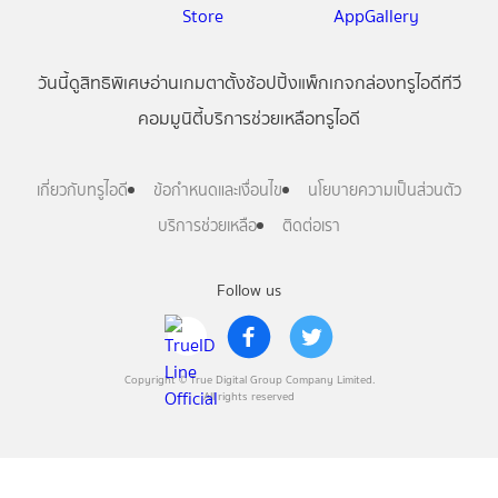
วันนี้
ดู
สิทธิพิเศษ
อ่าน
เกม
ตาตั้ง
ช้อปปิ้ง
แพ็กเกจ
กล่องทรูไอดีทีวี
คอมมูนิตี้
บริการช่วยเหลือทรูไอดี
เกี่ยวกับทรูไอดี
ข้อกำหนดและเงื่อนไข
นโยบายความเป็นส่วนตัว
บริการช่วยเหลือ
ติดต่อเรา
Follow us
Copyright © True Digital Group Company Limited.
All rights reserved