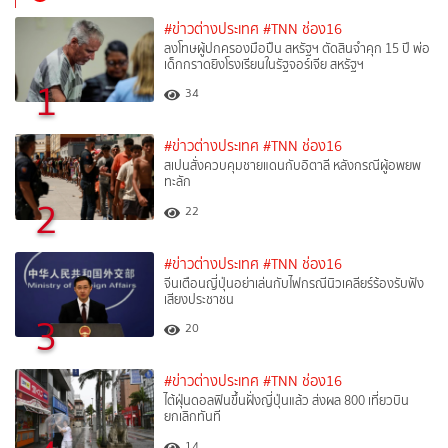
#ข่าวต่างประเทศ
#TNN ช่อง16
ลงโทษผู้ปกครองมือปืน สหรัฐฯ ตัดสินจำคุก 15 ปี พ่อ
เด็กกราดยิงโรงเรียนในรัฐจอร์เจีย สหรัฐฯ
1
34
#ข่าวต่างประเทศ
#TNN ช่อง16
สเปนสั่งควบคุมชายแดนกับอิตาลี หลังกรณีผู้อพยพ
ทะลัก
2
22
#ข่าวต่างประเทศ
#TNN ช่อง16
จีนเตือนญี่ปุ่นอย่าเล่นกับไฟกรณีนิวเคลียร์ร้องรับฟัง
เสียงประชาชน
3
20
#ข่าวต่างประเทศ
#TNN ช่อง16
ไต้ฝุ่นดอลฟินขึ้นฝั่งญี่ปุ่นแล้ว ส่งผล 800 เที่ยวบิน
ยกเลิกทันที
14