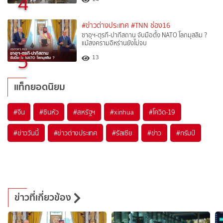
4
#ข่าวต่างประเทศ
#TNN ช่อง16
ซาอุฯ-ตุรกี-ปากีสถาน จับมือตั้ง NATO โลกมุสลิม ?
แม้สงครามอิหร่านยังไม่จบ
5
13
แท็กยอดนิยม
#
จีน
#
ซินหัว
#
สหรัฐฯ
#
xinhua
#
โควิด-19
#
ข่าววันนี้
#
ข่าวต่างประเทศ
#
รัสเซีย
#
ข่าว
#
ทรัมป์
ข่าวที่เกี่ยวข้อง