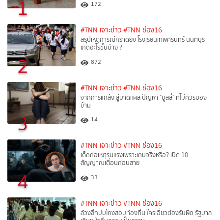
1
172
#TNN เจาะข่าว
#TNN ช่อง16
สรุปเหตุการณ์กราดยิง โรงเรียนเทพศิรินทร์ นนทบุรี
เกิดอะไรขึ้นบ้าง ?
2
872
#TNN เจาะข่าว
#TNN ช่อง16
จากการแกล้ง สู่บาดแผล ปัญหา "บูลลี่" ที่ไม่ควรมอง
ข้าม
3
14
#TNN เจาะข่าว
#TNN ช่อง16
เด็กก่อเหตุรุนแรงเพราะเกมจริงหรือ? เปิด 10
สัญญาณเตือนก่อนสาย
4
33
#TNN เจาะข่าว
#TNN ช่อง16
ล้วงลึกปมโกงสอบท้องถิ่น ใครเอี่ยวต้องรับผิด รัฐบาล