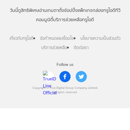
วันนี้
ดู
สิทธิพิเศษ
อ่าน
เกม
ตาตั้ง
ช้อปปิ้ง
แพ็กเกจ
กล่องทรูไอดีทีวี
คอมมูนิตี้
บริการช่วยเหลือทรูไอดี
เกี่ยวกับทรูไอดี
ข้อกำหนดและเงื่อนไข
นโยบายความเป็นส่วนตัว
บริการช่วยเหลือ
ติดต่อเรา
Follow us
Copyright © True Digital Group Company Limited.
All rights reserved