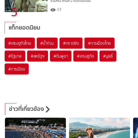
เดินหน้าคืนความเป็นธรรม
5
13
แท็กยอดนิยม
#
เศรษฐกิจไทย
#
น้ำท่วม
#
กราดยิง
#
การเมืองไทย
#
รัฐบาล
#
สหรัฐฯ
#
กัมพูชา
#
เศรษฐกิจ
#
บูลลี่
#
การเมือง
ข่าวที่เกี่ยวข้อง