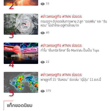
2
33
#ข่าวเศรษฐกิจ
#TNN ช่อง16
กรมอุตุฯ อัปเดตเส้นทางพายุ 2 ลูก “ดอลฟิน” และ “จัน
หอม” ไม่เข้าไทย-อยู่ห่างไกลมาก
3
40
#ข่าวเศรษฐกิจ
#TNN ช่อง16
ทำไม "เซ็นทรัล รีเทล" ซื้อ MaxValu ปั้นเป็น Tops
4
22
#ข่าวเศรษฐกิจ
#TNN ช่อง16
พายุลูกที่ 15 “จันหอม” จ่อถล่ม “ญี่ปุ่น” 11 ส.ค.นี้
5
375
แท็กยอดนิยม