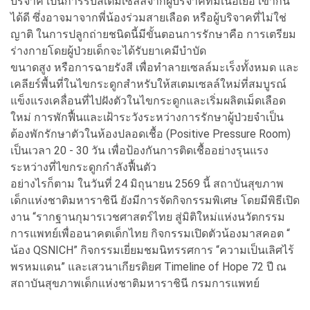
บริจาค เป็นการรับสเตมเซลล์จากผู้บริจาคที่มีเนื้อเยื่อ เข้ากัน
ได้ดี ซึ่งอาจมาจากพี่น้องร่วมสายเลือด หรือผู้บริจาคที่ไม่ใช่
ญาติ ในการปลูกถ่ายชนิดนี้มีขั้นตอนการรักษาคือ การเตรียม
ร่างกายโดยผู้ป่วยเด็กจะได้รับยาเคมีบำบัด
ขนาดสูง หรือการฉายรังสี เพื่อทำลายเซลล์มะเร็งทั้งหมด และ
เคลียร์พื้นที่ในไขกระดูกสำหรับให้สเตมเซลล์ใหม่ที่สมบูรณ์
แข็งแรงเคลื่อนที่ไปฝังตัวในไขกระดูกและเริ่มผลิตเม็ดเลือด
ใหม่ การพักฟื้นและเฝ้าระวังระหว่างการรักษาผู้ป่วยจำเป็น
ต้องพักรักษาตัวในห้องปลอดเชื้อ (Positive Pressure Room)
เป็นเวลา 20 - 30 วัน เพื่อป้องกันการติดเชื้ออย่างรุนแรง
ระหว่างที่ไขกระดูกกำลังฟื้นตัว
อย่างไรก็ตาม ในวันที่ 24 มิถุนายน 2569 นี้ สถาบันสุขภาพ
เด็กแห่งชาติมหาราชินี ยังมีการจัดกิจกรรมพิเศษ โดยมีพิธีเปิด
งาน “รากฐานกุมารเวชศาสตร์ไทย สู่มิติใหม่แห่งนวัตกรรม
การแพทย์เพื่ออนาคตเด็กไทย กิจกรรมเปิดตัวน้องมาสคอต “
น้อง QSNICH” กิจกรรมเยี่ยมชมนิทรรศการ “ความเป็นเลิศไร้
พรหมแดน” และเสวนาเกียรติยศ Timeline of Hope 72 ปี ณ
สถาบันสุขภาพเด็กแห่งชาติมหาราชินี กรมการแพทย์