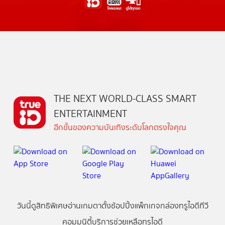
THE NEXT WORLD-CLASS SMART
ENTERTAINMENT
อีกขั้นของความบันเทิงระดับโลกตรงใจคุณ
วันนี้
ดู
สิทธิพิเศษ
อ่าน
เกม
ตาตั้ง
ช้อปปิ้ง
แพ็กเกจ
กล่องทรูไอดีทีวี
คอมมูนิตี้
บริการช่วยเหลือทรูไอดี