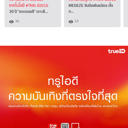
MEDEZE จับมือพันธมิตร ตั้ง
เทคโนโลยี
#TNN ช่อง16
บ…
30 ปี "แกะดอลลี" เจาะลึ…
30
33