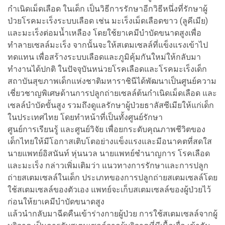
กำเนิดเม็ดเลือด ในเด็ก เป็นวิธีการรักษาอีกวิธีหนึ่งที่รักษาผู้
ป่วยโรคมะเร็งระบบเลือด เช่น มะเร็งเม็ดเลือดขาว (ลูคีเมีย)
และมะเร็งต่อมน้ำเหลือง โดยใช้ยาเคมีบำบัดขนาดสูงเพื่อ
ทำลายเซลล์มะเร็ง จากนั้นจะให้สเตมเซลล์ที่แข็งแรงเข้าไป
ทดแทน เพื่อสร้างระบบเลือดและภูมิคุ้มกันใหม่ให้กลับมา
ทำงานได้ปกติ ในปัจจุบันหน่วยโรคเลือดและโรคมะเร็งเด็ก
สถาบันสุขภาพเด็กแห่งชาติมหาราชินีได้พัฒนาเป็นศูนย์ความ
เชี่ยวชาญพิเศษด้านการปลูกถ่ายเซลล์ต้นกำเนิดเม็ดเลือด และ
เซลล์บำบัดขั้นสูง รวมถึงดูแลรักษาผู้ป่วยธาลัสซีเมียให้แก่เด็ก
ในประเทศไทย โดยทำหน้าที่เป็นทั้งศูนย์รักษา
ศูนย์การเรียนรู้ และศูนย์วิจัย เพื่อยกระดับคุณภาพชีวิตของ
เด็กไทยให้มีโอกาสเติบโตอย่างแข็งแรงและมีอนาคตที่สดใส
นายแพทย์อิสนันท์ หุ่นนวล นายแพทย์ชำนาญการ โรคเลือด
และมะเร็ง กล่าวเพิ่มเติมว่า แนวทางการรักษาและการปลูก
ถ่ายสเตมเซลล์ในเด็ก ประเภทของการปลูกถ่ายสเตมเซลล์โดย
ใช้สเตมเซลล์ของตัวเอง แพทย์จะเก็บสเตมเซลล์ของผู้ป่วยไว้
ก่อนให้ยาเคมีบำบัดขนาดสูง
แล้วนำกลับมาฉีดคืนเข้าร่างกายผู้ป่วย การใช้สเตมเซลล์จากผู้