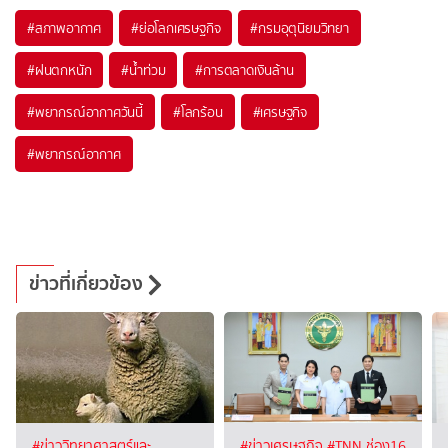
#
สภาพอากาศ
#
ย่อโลกเศรษฐกิจ
#
กรมอุตุนิยมวิทยา
#
ฝนตกหนัก
#
น้ำท่วม
#
การตลาดเงินล้าน
#
พยากรณ์อากาศวันนี้
#
โลกร้อน
#
เศรษฐกิจ
#
พยากรณ์อากาศ
ข่าวที่เกี่ยวข้อง
#ข่าววิทยาศาสตร์และ
#ข่าวเศรษฐกิจ
#TNN ช่อง16