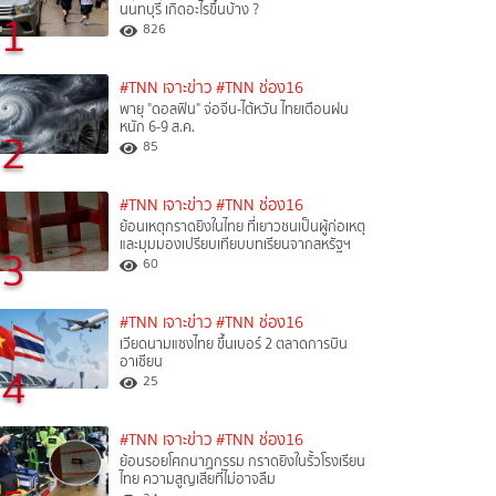
นนทบุรี เกิดอะไรขึ้นบ้าง ?
1
826
#TNN เจาะข่าว
#TNN ช่อง16
พายุ "ดอลฟิน" จ่อจีน-ไต้หวัน ไทยเตือนฝน
หนัก 6-9 ส.ค.
2
85
#TNN เจาะข่าว
#TNN ช่อง16
ย้อนเหตุกราดยิงในไทย ที่เยาวชนเป็นผู้ก่อเหตุ
และมุมมองเปรียบเทียบบทเรียนจากสหรัฐฯ
3
60
#TNN เจาะข่าว
#TNN ช่อง16
เวียดนามแซงไทย ขึ้นเบอร์ 2 ตลาดการบิน
อาเซียน
4
25
#TNN เจาะข่าว
#TNN ช่อง16
ย้อนรอยโศกนาฏกรรม กราดยิงในรั้วโรงเรียน
ไทย ความสูญเสียที่ไม่อาจลืม