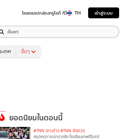
TH
เข้าสู่ระบบ
โหลดแอป
กล่องทรูไอดี ทีวี
ระเทศ
อื่นๆ
ยอดนิยมในตอนนี้
#TNN เจาะข่าว
#TNN ช่อง16
สรุปเหตุการณ์กราดยิง โรงเรียนเทพศิรินทร์