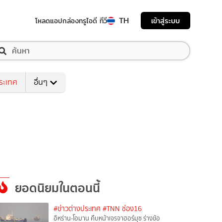
TH
เข้าสู่ระบบ
โหลดแอป
กล่องทรูไอดี ทีวี
ระเทศ
อื่นๆ
ยอดนิยมในตอนนี้
#ข่าวต่างประเทศ
#TNN ช่อง16
อิหร่าน-โอมาน คืบหน้าเจรจาฮอร์มุซ ร่างข้อ