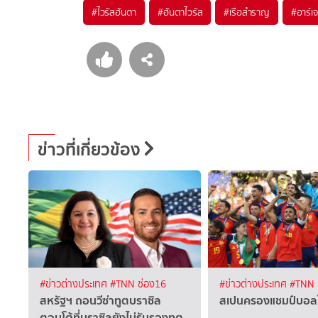
#
ไวรัสฮันตา
#
ฮันตาไวรัส
#
เรือสำราญ
#
อาร์เ
ข่าวที่เกี่ยวข้อง
#ข่าวต่างประเทศ
#TNN ช่อง16
#ข่าวต่างประเทศ
#TNN 
สหรัฐฯ ถอนวีซ่าทูตบราซิล
สเปนครองแชมป์บอล
ตอบโต้ที่บราซิลยังไม่รับรองทูต