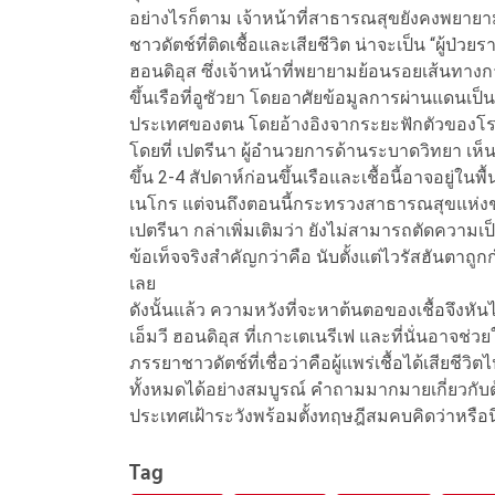
อย่างไรก็ตาม เจ้าหน้าที่สาธารณสุขยังคงพยายาม
ชาวดัตช์ที่ติดเชื้อและเสียชีวิต น่าจะเป็น “ผู้ป่วยร
ฮอนดิอุส ซึ่งเจ้าหน้าที่พยายามย้อนรอยเส้นทางกา
ขึ้นเรือที่อูซัวยา โดยอาศัยข้อมูลการผ่านแดนเป็นห
ประเทศของตน โดยอ้างอิงจากระยะฟักตัวของโรคท
โดยที่ เปตรีนา ผู้อำนวยการด้านระบาดวิทยา เห็นด้ว
ขึ้น 2-4 สัปดาห์ก่อนขึ้นเรือและเชื้อนี้อาจอยู่ใน
เนโกร แต่จนถึงตอนนี้กระทรวงสาธารณสุขแห่งชาติ
เปตรีนา กล่าเพิ่มเติมว่า ยังไม่สามารถตัดความเป็
ข้อเท็จจริงสำคัญกว่าคือ นับตั้งแต่ไวรัสฮันตาถูก
เลย
ดังนั้นแล้ว ความหวังที่จะหาต้นตอของเชื้อจึงห
เอ็มวี ฮอนดิอุส ที่เกาะเตเนรีเฟ และที่นั่นอาจช่ว
ภรรยาชาวดัตช์ที่เชื่อว่าคือผู้แพร่เชื้อได้เสียช
ทั้งหมดได้อย่างสมบูรณ์ คำถามมากมายเกี่ยวกั
ประเทศเฝ้าระวังพร้อมตั้งทฤษฎีสมคบคิดว่าหรือน
Tag