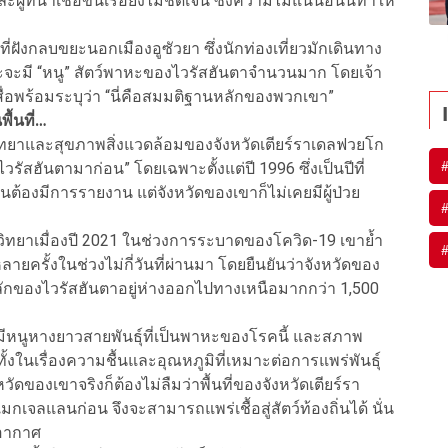
ะผู้ที่นำเชื้อขึ้นเรือยังไม่ชัดเจน ซึ่งความไม่แน่นอนนี้ทำให้
ที่ฝังกลบขยะนอกเมืองอูซัวยา ซึ่งนักท่องเที่ยวมักเดินทาง
บขยะจะมี “หนู” สัตว์พาหะของไวรัสฮันตาจำนวนมาก โดยเจ้า
สื่อพร้อมระบุว่า “นี่คือสมมติฐานหลักของพวกเขา”
ื้นที่…
ทยาและสุขภาพสิ่งแวดล้อมของจังหวัดเตียร์ราเดลฟวยโก
ไวรัสฮันตามาก่อน” โดยเฉพาะตั้งแต่ปี 1996 ซึ่งเป็นปีที่
็นต้องมีการรายงาน แต่จังหวัดของเขาก็ไม่เคยมีผู้ป่วย
วิทยาเมื่องปี 2021 ในช่วงการระบาดของโควิด-19 เขาย้ำ
ครั้งในช่วงไม่กี่วันที่ผ่านมา โดยยืนยันว่าจังหวัดของ
หลักของไวรัสฮันตาอยู่ห่างออกไปทางเหนือมากกว่า 1,500
่มีหนูหางยาวสายพันธุ์ที่เป็นพาหะของโรคนี้ และสภาพ
ในเรื่องความชื้นและอุณหภูมิที่เหมาะต่อการแพร่พันธุ์
วัดของเขาจริงก็ต้องไม่ลืมว่าพื้นที่ของจังหวัดเตียร์รา
จลแลนก่อน จึงจะสามารถแพร่เชื้อสู่สัตว์ท้องถิ่นได้ นั่น
พอากาศ