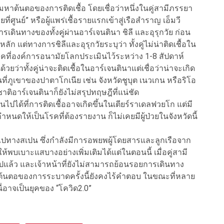
หาต้นตอของการติดเชื้อ โดยเชื่อว่าหนึ่งในคู่สามีภรรยา
ายที่ศูนย์” หรือผู้แพร่เชื้อรายแรกเข้าสู่เรือสำราญ เอ็มวี
รเดินทางของทั้งคู่ผ่านอาร์เจนตินา ชิลี และอุรุกวัย ก่อน
ลัก แต่ทางการชิลีและอุรุกวัยระบุว่า ทั้งคู่ไม่น่าติดเชื้อใน
ี่องค์การอนามัยโลกประเมินไว้ระหว่าง 1-8 สัปดาห์
ยว่าทั้งคู่น่าจะติดเชื้อในอาร์เจนตินาแต่เชื่อว่าน่าจะเกิด
พื้นที่ภูเขาของปาตาโกเนีย เช่น จังหวัดชูบุต เนวเกน หรือริโอ
อาร์เจนตินาก็ยังไม่สรุปทฤษฎีที่แน่ชัด
นไปได้ที่การติดเชื้ออาจเกิดขึ้นในเตียร์ราเดลฟวยโก แต่มี
กำหนดให้เป็นโรคที่ต้องรายงาน ก็ไม่เคยมีผู้ป่วยในจังหวัดนี้
ันไปทางสเปน ซึ่งกำลังมีการอพยพผู้โดยสารและลูกเรือจาก
ยให้พบเบาะแสบางอย่างเพิ่มเติมได้แต่ในตอนนี้ เมื่อคู่สามี
ีวิตไปแล้ว และเจ้าหน้าที่ยังไม่สามารถย้อนรอยการเดินทาง
บต้นตอของการระบาดครั้งนี้ยังคงไร้คำตอบ ในขณะที่หลาย
ี่อาจเป็นยุคของ “โควิด2.0”