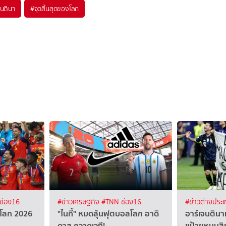
จนตินา
#
จุดสิ้นสุดของโลก
ช่อง16
#ข่าวเศรษฐกิจ
#TNN ช่อง16
#ข่าวต่างประ
โลก 2026
"ไนกี้" หมดลุ้นฟุตบอลโลก อาดิ
อาร์เจนตินา
ดาส กวาดเวที!
ชูป้ายหนุนสิ