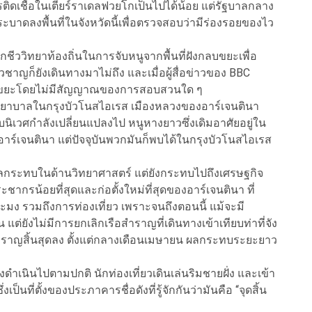
รติดเชื้อในเตียร์ราเดลฟวยโกเป็นไปได้น้อย แต่รัฐบาลกลาง
ะบาดลงพื้นที่ในจังหวัดนี้เพื่อตรวจสอบว่ามีร่องรอยของไว
ชีววิทยาท้องถิ่นในการจับหนูจากพื้นที่ฝังกลบขยะเพื่อ
วชาญก็ยังเดินทางมาไม่ถึง และเมื่อผู้สื่อข่าวของ BBC
กองขยะโดยไม่มีสัญญาณของการสอบสวนใด ๆ
พยาบาลในกรุงบัวโนสไอเรส เมืองหลวงของอาร์เจนตินา
นิเวศกำลังเปลี่ยนแปลงไป หนูหางยาวซึ่งเดิมอาศัยอยู่ใน
ร์เจนตินา แต่ปัจจุบันพวกมันก็พบได้ในกรุงบัวโนสไอเรส
่งผลกระทบในด้านวิทยาศาสตร์ แต่ยังกระทบไปถึงเศรษฐกิจ
ระชากรน้อยที่สุดและก่อตั้งใหม่ที่สุดของอาร์เจนตินา ที่
ง รวมถึงการท่องเที่ยว เพราะจนถึงตอนนี้ แม้จะมี
ต่ยังไม่มีการยกเลิกเรือสำราญที่เดินทางเข้าเทียบท่าที่จัง
สำราญสิ้นสุดลง ตั้งแต่กลางเดือนเมษายน ผลกระทบระยะยาว
ังดำเนินไปตามปกติ นักท่องเที่ยวเดินเล่นริมชายฝั่ง และเข้า
งเป็นที่ตั้งของประภาคารชื่อดังที่รู้จักกันว่ามันคือ “จุดสิ้น