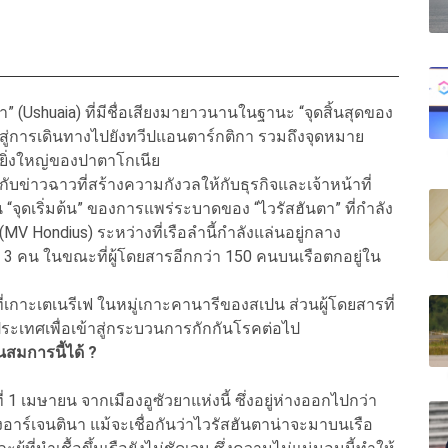
า” (Ushuaia) ที่มีชื่อเสียงมายาวนานในฐานะ “จุดสิ้นสุดของ
ูสู่การเดินทางไปยังทวีปแอนตาร์กติกา รวมถึงจุดหมาย
นยิ่งใหญ่ของปาตาโกเนีย
ิญกับข่าวฉาวที่สร้างความกังวลให้กับธุรกิจและเจ้าหน้าที่
็น “จุดเริ่มต้น” ของการแพร่ระบาดของ “ไวรัสฮันตา” ที่กำลัง
MV Hondius) ระหว่างที่เรือลำนี้กำลังแล่นอยู่กลาง
 3 คน ในขณะที่ผู้โดยสารอีกกว่า 150 คนบนเรือตกอยู่ใน
เกาะเตเนรีเฟ ในหมู่เกาะคานารีของสเปน ส่วนผู้โดยสารที่
ระเทศเพื่อเข้าสู่กระบวนการกักกันโรคต่อไป
นสมการนี้ได้ ?
่ 1 เมษายน จากเมืองอูซัวยาแห่งนี้ ซึ่งอยู่ห่างออกไปกว่า
อาร์เจนตินา แม้จะเชื่อกันว่าไวรัสฮันตาน่าจะมาบนเรือ