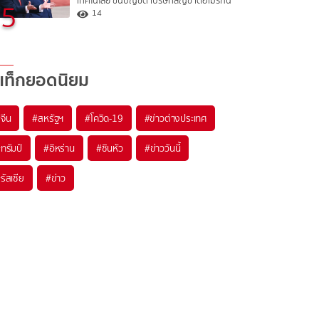
เทคโนโลยี ขึ้นบัญชีดำบริษัทสัญชาติอเมริกัน
5
14
แท็กยอดนิยม
#
จีน
#
สหรัฐฯ
#
โควิด-19
#
ข่าวต่างประเทศ
#
ทรัมป์
#
อิหร่าน
#
ซินหัว
#
ข่าววันนี้
#
รัสเซีย
#
ข่าว