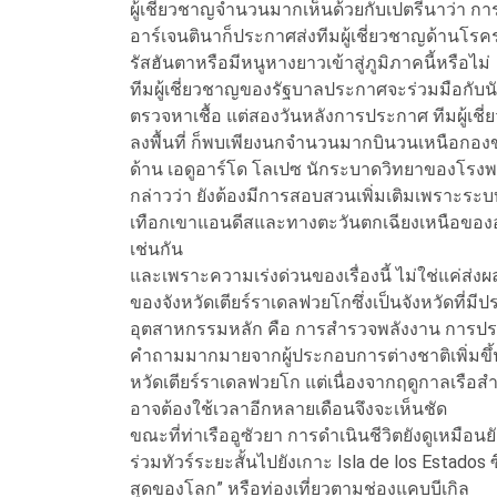
ผู้เชี่ยวชาญจำนวนมากเห็นด้วยกับเปตรีนาว่า กา
อาร์เจนตินาก็ประกาศส่งทีมผู้เชี่ยวชาญด้านโรคร
รัสฮันตาหรือมีหนูหางยาวเข้าสู่ภูมิภาคนี้หรือไม่
ทีมผู้เชี่ยวชาญของรัฐบาลประกาศจะร่วมมือกับนัก
ตรวจหาเชื้อ แต่สองวันหลังการประกาศ ทีมผู้เชี่ย
ลงพื้นที่ ก็พบเพียงนกจำนวนมากบินวนเหนือ
ด้าน เอดูอาร์โด โลเปซ นักระบาดวิทยาของโรง
กล่าวว่า ยังต้องมีการสอบสวนเพิ่มเติมเพราะระบบ
เทือกเขาแอนดีสและทางตะวันตกเฉียงเหนือของอา
เช่นกัน
และเพราะความเร่งด่วนของเรื่องนี้ ไม่ใช่แค่ส
ของจังหวัดเตียร์ราเดลฟวยโกซึ่งเป็นจังหวัดที่มีป
อุตสาหกรรมหลัก คือ การสำรวจพลังงาน การประม
คำถามมากมายจากผู้ประกอบการต่างชาติเพิ่มขึ้น แ
หวัดเตียร์ราเดลฟวยโก แต่เนื่องจากฤดูกาลเรือ
อาจต้องใช้เวลาอีกหลายเดือนจึงจะเห็นชัด
ขณะที่ท่าเรืออูซัวยา การดำเนินชีวิตยังดูเหมือนย
ร่วมทัวร์ระยะสั้นไปยังเกาะ Isla de los Estados ซึ่
สุดของโลก” หรือท่องเที่ยวตามช่องแคบบีเกิล