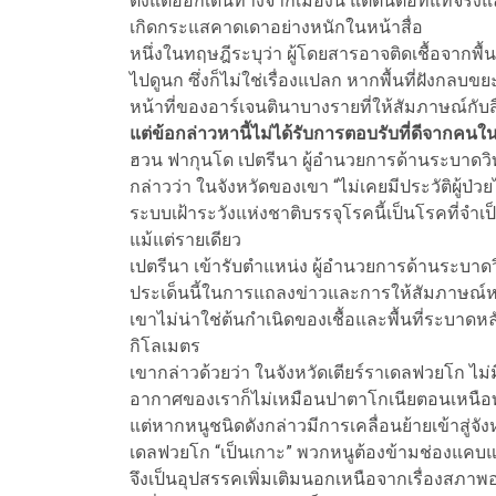
ตั้งแต่ออกเดินทางจากเมืองนี้ แต่ต้นตอที่แท้จริงแล
เกิดกระแสคาดเดาอย่างหนักในหน้าสื่อ
หนึ่งในทฤษฎีระบุว่า ผู้โดยสารอาจติดเชื้อจากพื้น
ไปดูนก ซึ่งก็ไม่ใช่เรื่องแปลก หากพื้นที่ฝังกล
หน้าที่ของอาร์เจนตินาบางรายที่ให้สัมภาษณ์กับ
แต่ข้อกล่าวหานี้ไม่ได้รับการตอบรับที่ดีจากคนในพ
ฮวน ฟากุนโด เปตรีนา ผู้อำนวยการด้านระบาดวิ
กล่าวว่า ในจังหวัดของเขา “ไม่เคยมีประวัติผู้ป่วย
ระบบเฝ้าระวังแห่งชาติบรรจุโรคนี้เป็นโรคที่จำเป
แม้แต่รายเดียว
เปตรีนา เข้ารับตำแหน่ง ผู้อำนวยการด้านระบาด
ประเด็นนี้ในการแถลงข่าวและการให้สัมภาษณ์หลาย
เขาไม่น่าใช่ต้นกำเนิดของเชื้อและพื้นที่ระบาด
กิโลเมตร
เขากล่าวด้วยว่า ในจังหวัดเตียร์ราเดลฟวยโก ไม
อากาศของเราก็ไม่เหมือนปาตาโกเนียตอนเหนือทั้ง
แต่หากหนูชนิดดังกล่าวมีการเคลื่อนย้ายเข้าสู่จังห
เดลฟวยโก “เป็นเกาะ” พวกหนูต้องข้ามช่องแคบแมกเ
จึงเป็นอุปสรรคเพิ่มเติมนอกเหนือจากเรื่องสภา