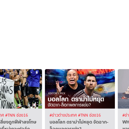
เทศ
#TNN ช่อง16
#ข่าวต่างประเทศ
#TNN ช่อง16
#ข่
เสี่ยงถูกฟีฟ่าลงโทษ
บอลโลก ดราม่าไม่หยุด จัดฉาก-
WH
ทธิ์หมู่เกาะฟอล์ก
ล็อกผลการแข่ง?
ขอ