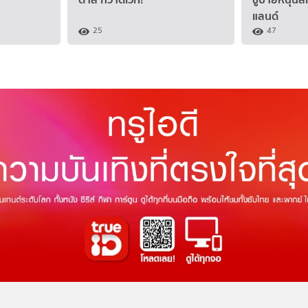
แลนด์
25
47