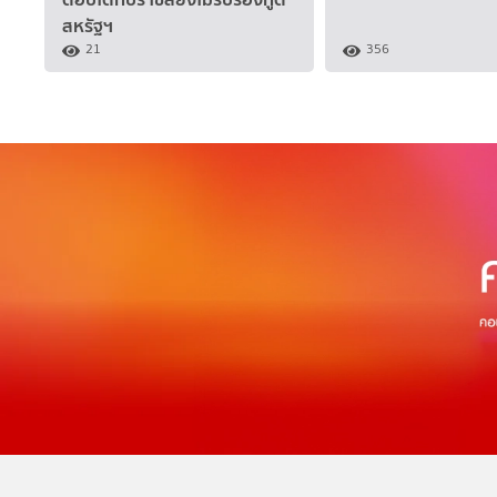
สหรัฐฯ
21
356