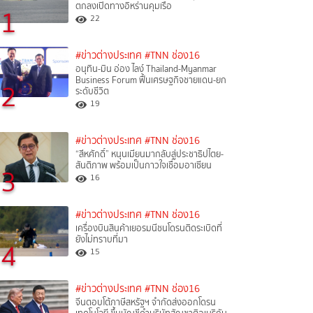
ตกลงเปิดทางอิหร่านคุมเรือ
1
22
#ข่าวต่างประเทศ
#TNN ช่อง16
อนุทิน-มิน อ่อง ไลง์ Thailand-Myanmar
Business Forum ฟื้นเศรษฐกิจชายแดน-ยก
2
ระดับชีวิต
19
#ข่าวต่างประเทศ
#TNN ช่อง16
“สีหศักดิ์”​ หนุนเมียนมากลับสู่ประชาธิปไตย-
สันติภาพ พร้อมเป็นกาวใจเชื่อมอาเซียน
3
16
#ข่าวต่างประเทศ
#TNN ช่อง16
เครื่องบินสินค้าเยอรมนีชนโดรนติดระเบิดที่
ยังไม่ทราบที่มา
4
15
#ข่าวต่างประเทศ
#TNN ช่อง16
จีนตอบโต้ภาษีสหรัฐฯ จำกัดส่งออกโดรน