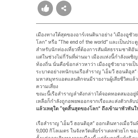
เมืองทางใต้สุดของอาร์เจนตินาอย่าง “เมืองอูซัวย
โลก” หรือ “The end of the world” และเป็นประต
สำหรับนักท่องเที่ยวที่ต้องการสัมผัสธรรมชาติอั
แต่ในช่วงไม่กี่วันที่ผ่านมา เมืองแห่งนี้กำลังเผช
ท้องถิ่น นั่นคือข้อกล่าวหาว่า เมืองอูซัวยาอาจเป
ระบาดอย่างหนักบนเรือสำราญ “เอ็มวี ฮอนดิอุส” (
มหาสมุทรแอตแลนติกจนมีรายงานผู้เสียชีวิตแล้ว
ความเสี่ยง
ขณะนี้เรือสำราญลำดังกล่าวได้จอดทอดสมออยู่ที่
เหลือก็กำลังถูกอพยพออกจากเรือและส่งตัวกลับป
แล้วเหตุใด “จุดสิ้นสุดของโลก” ถึงเข้ามาพัวพันใ
เรือสำราญ “เอ็มวี ฮอนดิอุส” ออกเดินทางเมื่อวันที
9,000 กิโลเมตร ในจังหวัดเตียร์ราเดลฟวยโก ของ