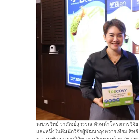
นพ.วรวิทย์ วาณิชย์สุวรรณ หัวหน้าโครงการวิจั
และหนึ่งในทีมนักวิจัยผู้พัฒนาถุงทวารเทียม สิ
ม.อ. มุ่งพัฒนางานวิจัยและนวัตกรรมด้านสุขภาพ