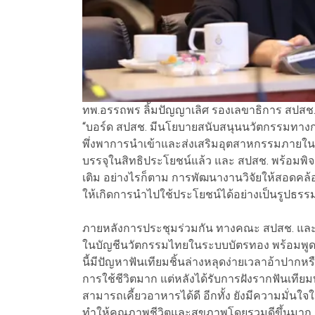
ทพ.อรรถพร ลิ้มปัญญาเลิศ รองเลขาธิการ สปสช
“บอร์ด สปสช. มีนโยบายสนับสนุนนวัตกรรมทางการ
พึ่งพาการนำเข้าและส่งเสริมอุตสาหกรรมภายในป
บรรจุในสิทธิประโยชน์แล้ว และ สปสช. พร้อมพ
เติม อย่างไรก็ตาม การพัฒนางานวิจัยให้สอดคล้อ
ให้เกิดการนำไปใช้ประโยชน์ได้อย่างเป็นรูปธรร
ภายหลังการประชุมร่วมกัน ทางคณะ สปสช. และผู้บ
ในบัญชีนวัตกรรมไทยในระบบบัตรทอง พร้อมพูดคุยกั
นี้มีปัญหาฟันเทียมชิ้นล่างหลุดง่ายเวลาอ้าปาก
การใช้ชีวิตมาก แต่หลังได้รับการฝังรากฟันเทียมท
สามารถเคี้ยวอาหารได้ดี อีกทั้ง ยังมีความมั่นใ
ทำให้คุณภาพชีวิตและสุขภาพโดยรวมดีขึ้นมา