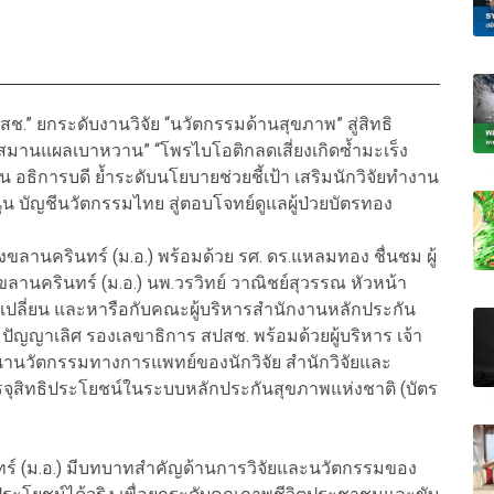
.” ยกระดับงานวิจัย “นวัตกรรมด้านสุขภาพ” สู่สิทธิ
สมานแผลเบาหวาน” “โพรไบโอติกลดเสี่ยงเกิดซ้ำมะเร็ง
 อธิการบดี ย้ำระดับนโยบายช่วยชี้เป้า เสริมนักวิจัยทำงาน
น บัญชีนวัตกรรมไทย สู่ตอบโจทย์ดูแลผู้ป่วยบัตรทอง
สงขลานครินทร์ (ม.อ.) พร้อมด้วย รศ. ดร.แหลมทอง ชื่นชม ผู้
นครินทร์ (ม.อ.) นพ.วรวิทย์ วาณิชย์สุวรรณ หัวหน้า
กเปลี่ยน และหารือกับคณะผู้บริหารสำนักงานหลักประกัน
ัญญาเลิศ รองเลขาธิการ สปสช. พร้อมด้วยผู้บริหาร เจ้า
นานวัตกรรมทางการแพทย์ของนักวิจัย สำนักวิจัยและ
รจุสิทธิประโยชน์ในระบบหลักประกันสุขภาพแห่งชาติ (บัตร
ินทร์ (ม.อ.) มีบทบาทสำคัญด้านการวิจัยและนวัตกรรมของ