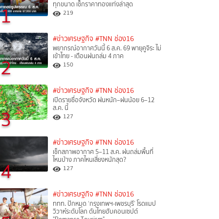
ทุกขนาด เช็กราคาทองแท่งล่าสุด
1
219
#ข่าวเศรษฐกิจ
#TNN ช่อง16
พยากรณ์อากาศวันนี้ 6 ส.ค. 69 พายุคูจิระ ไม่
เข้าไทย - เตือนฝนถล่ม 4 ภาค
2
150
#ข่าวเศรษฐกิจ
#TNN ช่อง16
เปิดรายชื่อจังหวัด ฝนหนัก–ฝนน้อย 6–12
ส.ค. นี้
3
127
#ข่าวเศรษฐกิจ
#TNN ช่อง16
เช็กสภาพอากาศ 5–11 ส.ค. ฝนถล่มพื้นที่
ไหนบ้าง ภาคไหนเสี่ยงหนักสุด?
4
127
#ข่าวเศรษฐกิจ
#TNN ช่อง16
ททท. ปักหมุด ‘กรุงเทพฯ-เพชรบุรี’ โรดแมป
วิวาห์ระดับโลก ดันไทยฮับคอนเซปต์