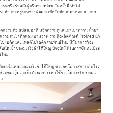
ารือร่วมกับผู้บริหาร สปสช. ในครั้งนี้ ทำให้
การแล้วและอยู่ระหว่างพัฒนา เพื่อรับข้อเสนอแนะและแลก
นวัตกรรมต่อ สปสช. อาทิ นวัตกรรมดูแลแผลเบาหวาน น้ำยา
ความดันโลหิตและเบาหวาน รวมถึงผลิตภัณฑ์ ProMed CA
บโอติกและโพสต์ไบโอติกสายพันธุ์ไทย ที่มีผลการวิจัย
ป็นซ้ำของมะเร็งลำไส้ใหญ่ ปัจจุบันได้รับการขึ้นทะเบียน
รมไทย
เสี่ยงหรือเคยป่วยมะเร็งลำไส้ใหญ่ ช่วยลดโอกาสการเกิดโรค
วิตของผู้ป่วยแล้ว ยังลดภาระค่าใช้จ่ายในการรักษาของ
าว