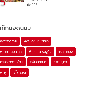
5
"Romance Tourism"
104
แท็กยอดนิยม
#
สภาพอากาศ
#
กรมอุตุนิยมวิทยา
#
พยากรณ์อากาศ
#
ย่อโลกเศรษฐกิจ
#
ราคาทอง
#
การตลาดเงินล้าน
#
ฝนตกหนัก
#
เศรษฐกิจ
#
พายุ
#
โลกร้อน