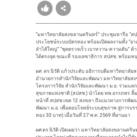
“มหาวิทยาลัยสงขลานครินทร์” ประชุมหารือ “สปสช
ประโยชน์ระบบบัตรทอง พร้อมเปิดผลงานทั้ง “ยา
ลำไส้ใหญ่” “ชุดตรวจเร็ว เบาหวาน-ความดัน” ด้าน
ได้ตรงจุด ขณะที่ รองเลขาธิการ สปสช. พร้อมหนุ
ผศ. ดร.นิวัติ แก้วประดับ อธิการบดีมหาวิทยาลัย
อำนวยการสำนักวิจัยและพัฒนา มหาวิทยาลัยสงขลา
โครงการวิจัย สำนักวิจัยและพัฒนา ม.อ. ร่วมแล
สุขภาพแห่งชาติ (สปสช.) นำโดย ทพ.อรรถพร ลิ้มป
หน้าที่ สปสช.เขต 12 สงขลา ถึงแนวทางการพัฒ
พัฒนา ม.อ. เพื่อตอบโจทย์ระบบสุขภาพ สู่การบร
ทอง 30 บาท) เมื่อวันที่ 27 พ.ค. 2569 ที่ผ่านมา
ผศ.ดร.นิวัติ เปิดเผยว่า มหาวิทยาลัยสงขลานคร