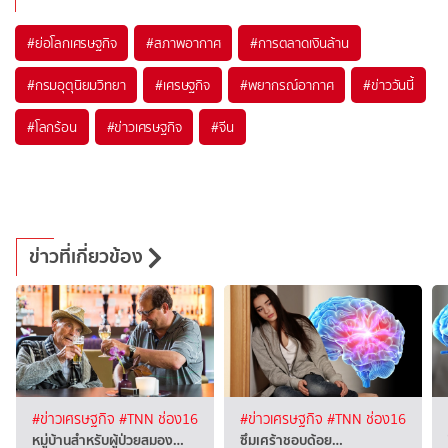
#
ย่อโลกเศรษฐกิจ
#
สภาพอากาศ
#
การตลาดเงินล้าน
#
กรมอุตุนิยมวิทยา
#
เศรษฐกิจ
#
พยากรณ์อากาศ
#
ข่าววันนี้
#
โลกร้อน
#
ข่าวเศรษฐกิจ
#
จีน
ข่าวที่เกี่ยวข้อง
#ข่าวเศรษฐกิจ
#TNN ช่อง16
#ข่าวเศรษฐกิจ
#TNN ช่อง16
หมู่บ้านสำหรับผู้ป่วยสมอง…
ซึมเศร้าชอบด้อย…