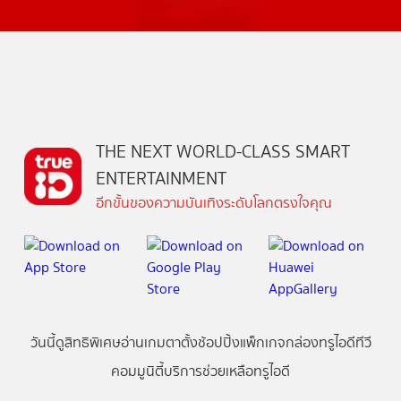
THE NEXT WORLD-CLASS SMART
ENTERTAINMENT
อีกขั้นของความบันเทิงระดับโลกตรงใจคุณ
วันนี้
ดู
สิทธิพิเศษ
อ่าน
เกม
ตาตั้ง
ช้อปปิ้ง
แพ็กเกจ
กล่องทรูไอดีทีวี
คอมมูนิตี้
บริการช่วยเหลือทรูไอดี