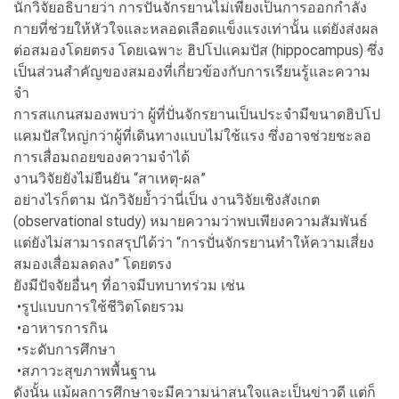
นักวิจัยอธิบายว่า การปั่นจักรยานไม่เพียงเป็นการออกกำลัง
กายที่ช่วยให้หัวใจและหลอดเลือดแข็งแรงเท่านั้น แต่ยังส่งผล
ต่อสมองโดยตรง โดยเฉพาะ ฮิปโปแคมปัส (hippocampus) ซึ่ง
เป็นส่วนสำคัญของสมองที่เกี่ยวข้องกับการเรียนรู้และความ
จำ
การสแกนสมองพบว่า ผู้ที่ปั่นจักรยานเป็นประจำมีขนาดฮิปโป
แคมปัสใหญ่กว่าผู้ที่เดินทางแบบไม่ใช้แรง ซึ่งอาจช่วยชะลอ
การเสื่อมถอยของความจำได้
งานวิจัยยังไม่ยืนยัน “สาเหตุ-ผล”
อย่างไรก็ตาม นักวิจัยย้ำว่านี่เป็น งานวิจัยเชิงสังเกต
(observational study) หมายความว่าพบเพียงความสัมพันธ์
แต่ยังไม่สามารถสรุปได้ว่า “การปั่นจักรยานทำให้ความเสี่ยง
สมองเสื่อมลดลง” โดยตรง
ยังมีปัจจัยอื่นๆ ที่อาจมีบทบาทร่วม เช่น
•รูปแบบการใช้ชีวิตโดยรวม
•อาหารการกิน
•ระดับการศึกษา
•สภาวะสุขภาพพื้นฐาน
ดังนั้น แม้ผลการศึกษาจะมีความน่าสนใจและเป็นข่าวดี แต่ก็