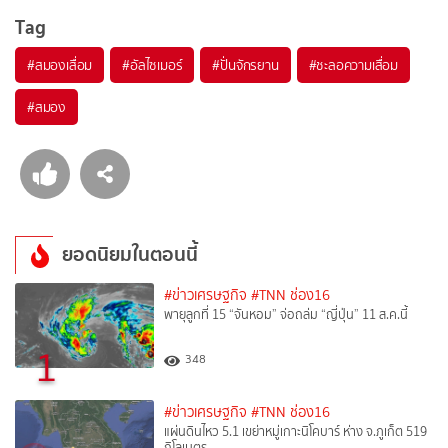
Tag
#
สมองเสื่อม
#
อัลไซเมอร์
#
ปั่นจักรยาน
#
ชะลอความเสื่อม
#
สมอง
ยอดนิยมในตอนนี้
#ข่าวเศรษฐกิจ
#TNN ช่อง16
พายุลูกที่ 15 “จันหอม” จ่อถล่ม “ญี่ปุ่น” 11 ส.ค.นี้
1
348
#ข่าวเศรษฐกิจ
#TNN ช่อง16
แผ่นดินไหว 5.1 เขย่าหมู่เกาะนิโคบาร์ ห่าง จ.ภูเก็ต 519
กิโลเมตร