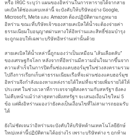
หรือ IRGC ระบุว่า แผนของอิหร่านในการหารายได้จากสาย
เคเบิลใต้ช่องแคบเหล่านี้ จะบังคับให้บริษัทอย่าง Google,
Microsoft, Meta และ Amazon ต้องปฏิบัติตามกฎหมาย
อิหร่าน ขณะที่บริษัทเจ้าของสายเคเบิลใต้น้ำจะต้องจ่ายค่า
ธรรมเนียมใบอนุญาตผ่านทางให้อิหร่านและสิทธิ์ซ่อมบำรุง
จะถูกมอบให้เฉพาะบริษัทอิหร่านเท่านั้นด้วย
สายเคเบิลใต้น้ำเหล่านี้ถูกมองว่าเป็นเหมือน “เส้นเลือดลับ”
ของเศรษฐกิจโลก หลังจากที่อิหร่านมีความมั่นใจมากขึ้นจาก
ความสำเร็จในการปิดกั้นช่องแคบฮอร์มุซในช่วงสงครามรวม
ไปถึงการเรียกเก็บค่าธรรมเนียมเรือที่จะผ่านช่องแคบฮอร์มุซ
อิหร่านจึงกำลังมองหาแหล่งรายได้ใหม่ที่จะช่วยเพิ่มรายได้ให้
ประเทศ ในช่วงเวลาที่การเจรจายุติสงครามกับสหรัฐฯ ยังคง
ไม่คืบหน้าแม้ว่าล่าสุดทางฝั่งสหรัฐฯ จะเสนอเงื่อนไขใหม่ 5
ข้อ แต่ฝั่งอิหร่านมองว่ายังคงเป็นเงื่อนไขที่ไม่สามารถยอมรับ
ได้
ยังไม่ชัดเจนว่าอิหร่านจะบังคับให้บริษัทด้านเทคโนโลยียักษ์
ใหญ่เหล่านี้ปฏิบัติตามได้อย่างไร เพราะบริษัทต่าง ๆ ถูกห้าม