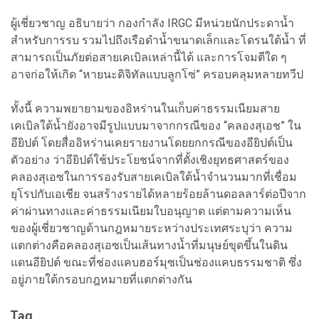
ผู้เชี่ยวชาญ อธิบายว่า กองกำลัง IRGC มีหน่วยนักประดาน้ำ
สำหรับการรบ รวมไปถึงเรือดำน้ำขนาดเล็กและโดรนใต้น้ำ ที่
สามารถเป็นภัยต่อสายเคเบิลเหล่านี้ได้ และการโจมตีใด ๆ
อาจก่อให้เกิด “หายนะดิจิทัลแบบลูกโซ่” ครอบคลุมหลายทวีป
ทั้งนี้ ความพยายามของอิหร่านในเก็บค่าธรรมเนียมสาย
เคเบิลใต้น้ำยังอาจมีรูปแบบมาจากกรณีของ “คลองสุเอช” ใน
อียิปต์ โดยสื่ออิหร่านเคยรายงานโดยยกกรณีของอียิปต์เป็น
ตัวอย่าง ว่าอียิปต์ใช้ประโยชน์จากที่ตั้งเชิงยุทธศาสตร์ของ
คลองสุเอซในการรองรับสายเคเบิลใต้น้ำจำนวนมากที่เชื่อม
ยุโรปกับเอเชีย จนสร้างรายได้หลายร้อยล้านดอลลาร์ต่อปีจาก
ค่าผ่านทางและค่าธรรมเนียมใบอนุญาต แต่ตามความเห็น
ของผู้เชี่ยวชาญด้านกฎหมายระหว่างประเทศระบุว่า ความ
แตกต่างคือคลองสุเอซเป็นเส้นทางน้ำที่มนุษย์ขุดขึ้นในดิน
แดนอียิปต์ ขณะที่ช่องแคบฮอร์มุซเป็นช่องแคบธรรมชาติ ซึ่ง
อยู่ภายใต้กรอบกฎหมายที่แตกต่างกัน
Tag