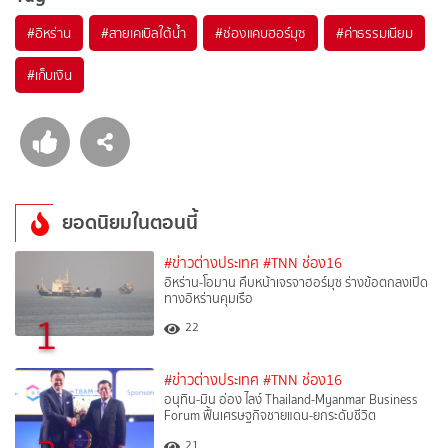
#
อิหร่าน
#
สายเคเบิลใต้น้ำ
#
ช่องแคบฮอร์มุซ
#
ค่าธรรมเนียม
#
เก็บเงิน
ยอดนิยมในตอนนี้
#ข่าวต่างประเทศ
#TNN ช่อง16
อิหร่าน-โอมาน คืบหน้าเจรจาฮอร์มุซ ร่างข้อตกลงเปิด
ทางอิหร่านคุมเรือ
1
22
#ข่าวต่างประเทศ
#TNN ช่อง16
อนุทิน-มิน อ่อง ไลง์ Thailand-Myanmar Business
Forum ฟื้นเศรษฐกิจชายแดน-ยกระดับชีวิต
21