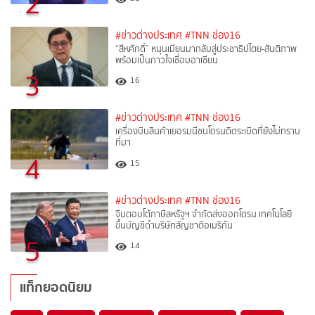
2
#ข่าวต่างประเทศ
#TNN ช่อง16
“สีหศักดิ์”​ หนุนเมียนมากลับสู่ประชาธิปไตย-สันติภาพ
พร้อมเป็นกาวใจเชื่อมอาเซียน
3
16
#ข่าวต่างประเทศ
#TNN ช่อง16
เครื่องบินสินค้าเยอรมนีชนโดรนติดระเบิดที่ยังไม่ทราบ
ที่มา
4
15
#ข่าวต่างประเทศ
#TNN ช่อง16
จีนตอบโต้ภาษีสหรัฐฯ จำกัดส่งออกโดรน เทคโนโลยี
ขึ้นบัญชีดำบริษัทสัญชาติอเมริกัน
5
14
แท็กยอดนิยม