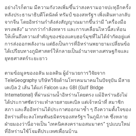
อย่างไรก็ตาม มีความกังวลเพิ่มขึ้นว่าสงครามอาจปะทุอีกครั้ง
หลังประธานาธิบดีโดนัลด์ ทรัมป์ ของสหรัฐฯ เพิ่งเดินทางกลับ
จากจีน โดยอิหร่านกำลังส่งสัญญาณมากขึ้นว่ามี “เครื่องมือ
ทรงพลัง” มากกว่ากำลังทหาร และการเคลื่อนไหวนี้สะท้อน
ให้เห็นถึงความสำคัญของช่องแคบฮอร์มุซที่ไม่ได้จำกัดอยู่แค่
การส่งออกพลังงาน แต่ยังเป็นการที่อิหร่านพยายามเปลี่ยนข้อ
ได้เปรียบทางภูมิศาสตร์ให้กลายเป็นอำนาจทางเศรษฐกิจและ
ยุทธศาสตร์ระยะยาว
ตามข้อมูลของอลัน มอลดิน ผู้อำนวยการวิจัยจาก
TeleGeography บริษัทวิจัยด้านโทรคมนาคมในปัจจุบัน มีสาย
เคเบิล 2 เส้น ได้แก่ Falcon และ GBI (Gulf Bridge
International) ที่ผ่านน่านน้ำอิหร่านโดยตรง แม้อิหร่านยังไม่
ได้ประกาศชัดว่าจะทำลายสายเคเบิล แต่เจ้าหน้าที่ สมาชิก
สภา และสื่ออิหร่านได้ประกาศออกมาซ้ำ ๆ ถึงความตั้งใจของ
อิหร่านที่จะลงโทษพันธมิตรของสหรัฐฯ ในภูมิภาค ซึ่งหลาย
ฝ่ายมองว่านี่อาจเป็น “เทคนิคสงครามอสมมาตร” รูปแบบใหม่
ที่อิหร่านใช้โจมตีประเทศเพื่อนบ้าน