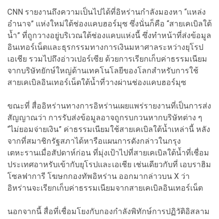
CNN รายงานถึงความเป็นไปได้ที่อิหร่านกำลังมองหา “แหล่ง
อำนาจ” แห่งใหม่ใต้ช่องแคบฮอร์มุซ ซึ่งนั่นก็คือ “สายเคเบิลใต้
น้ำ” ที่ถูกวางอยู่บริเวณใต้ช่องแคบแห่งนี้ ซึ่งทำหน้าที่ส่งข้อมูล
อินเทอร์เน็ตและธุรกรรมทางการเงินมหาศาลระหว่างยุโรป
เอเชีย รวมไปถึงอ่าวเปอร์เซีย ด้วยการเรียกเก็บค่าธรรมเนียม
จากบริษัทยักษ์ใหญ่ด้านเทคโนโลยีของโลกสำหรับการใช้
สายเคเบิลอินเทอร์เน็ตใต้น้ำที่วางผ่านช่องแคบฮอร์มุซ
ขณะที่ สื่ออิหร่านทางการอิหร่านเผยแพร่รายงานที่เป็นการส่ง
สัญญาณว่า การรับส่งข้อมูลอาจถูกรบกวนหากบริษัทต่าง ๆ
“ไม่ยอมจ่ายเงิน” ค่าธรรมเนียมใช้สายเคเบิลใต้น้ำเหล่านี้ หลัง
จากที่สมาชิกรัฐสภาได้หารือแผนการดังกล่าวในกรุง
เตหะรานเมื่อสัปดาห์ก่อน ที่มุ่งเป้าไปที่สายเคเบิลใต้น้ำที่เชื่อม
ประเทศอาหรับเข้ากับยุโรปและเอเชีย เช่นเดียวกับที่ เอบราฮิม
โซลฟาการี โฆษกกองทัพอิหร่าน ออกมากล่าวบน X ว่า
อิหร่านจะเรียกเก็บค่าธรรมเนียมจากสายเคเบิลอินเทอร์เน็ต
นอกจากนี้ สื่อที่เชื่อมโยงกับกองกำลังพิทักษ์การปฏิวัติอิสลาม