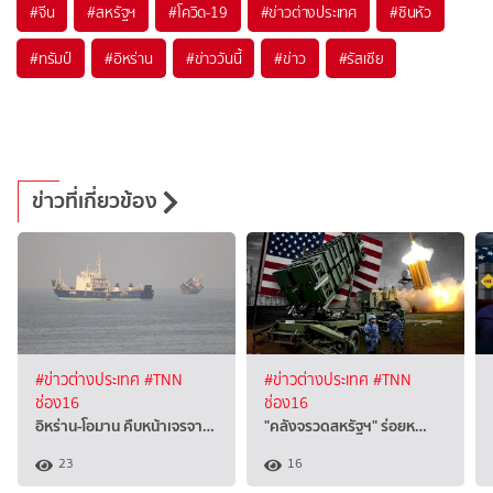
#
จีน
#
สหรัฐฯ
#
โควิด-19
#
ข่าวต่างประเทศ
#
ซินหัว
#
ทรัมป์
#
อิหร่าน
#
ข่าววันนี้
#
ข่าว
#
รัสเซีย
ข่าวที่เกี่ยวข้อง
#ข่าวต่างประเทศ
#TNN
#ข่าวต่างประเทศ
#TNN
ช่อง16
ช่อง16
อิหร่าน-โอมาน คืบหน้าเจรจา…
"คลังจรวดสหรัฐฯ" ร่อยห…
23
16