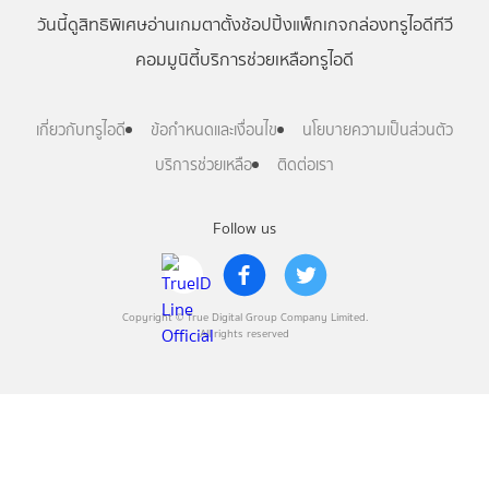
วันนี้
ดู
สิทธิพิเศษ
อ่าน
เกม
ตาตั้ง
ช้อปปิ้ง
แพ็กเกจ
กล่องทรูไอดีทีวี
คอมมูนิตี้
บริการช่วยเหลือทรูไอดี
เกี่ยวกับทรูไอดี
ข้อกำหนดและเงื่อนไข
นโยบายความเป็นส่วนตัว
บริการช่วยเหลือ
ติดต่อเรา
Follow us
Copyright © True Digital Group Company Limited.
All rights reserved