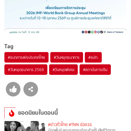
Tag
#
ธนาคารแห่งประเทศไทย
#
วันหยุดธนาคาร
#
ธปท.
#
วันหยุดธนาคาร 2569
#
วันหยุดพิเศษ
#
สถาบันการเงิน
ยอดนิยมในตอนนี้
#ข่าวทั่วไทย
#TNN ช่อง16
น้องพั้นช์ ลูกบุญธรรมก้อง ห้วยไร่ เสียชีวิตจาก