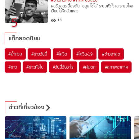
#ข่าวทั่วไทย
#TNN ช่อง16
ผลชันสูตรเบื้องต้น “ฮลุน โซโล่” ระบบหัวใจและระบบไหล
เวียนโลหิตล้มเหลว
5
18
แท็กยอดนิยม
#
น้ำท่วม
#
ข่าววันนี้
#
โควิด
#
โควิด-19
#
ข่าวล่าสุด
#
ข่าว
#
ข่าวทั่วไป
#
วันนี้วันอะไร
#
ฝนตก
#
สภาพอากาศ
ข่าวที่เกี่ยวข้อง