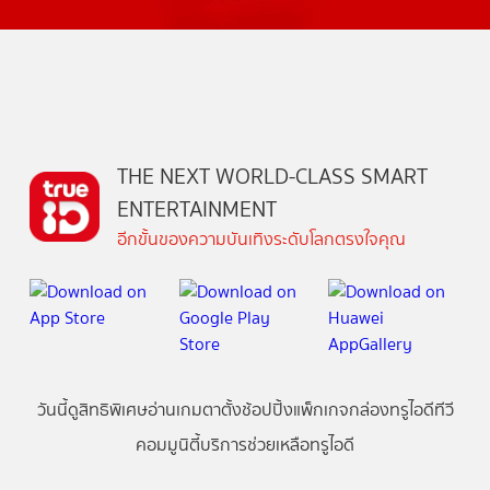
THE NEXT WORLD-CLASS SMART
ENTERTAINMENT
อีกขั้นของความบันเทิงระดับโลกตรงใจคุณ
วันนี้
ดู
สิทธิพิเศษ
อ่าน
เกม
ตาตั้ง
ช้อปปิ้ง
แพ็กเกจ
กล่องทรูไอดีทีวี
คอมมูนิตี้
บริการช่วยเหลือทรูไอดี