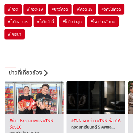
#
โควิด
#
โควิด-19
#
ข่าวโควิด
#
โควิด 19
#
วัคซีนโควิด
#
โควิดอาการ
#
โควิดวันนี้
#
โควิดล่าสุด
#
โรคปอดอักเสบ
#
โคโรน่า
ข่าวที่เกี่ยวข้อง
#ข่าวประชาสัมพันธ์
#TNN
#TNN เจาะข่าว
#TNN ช่อง16
ถอดบทเรียนคดี 5 ศพชล…
ช่อง16