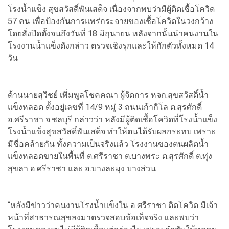
โรงน้ำแข็ง สุขสวัสดิ์พันเสด็จ เนื่องจากพบว่ามีผู้ติดเชื้อโควิด
57 คน เพื่อป้องกันการแพร่กระจายของเชื้อโควิดในวงกว้าง
โดยสั่งปิดตั้งจนถึงวันที่ 18 มิถุนายน หลังจากนั้นนำคนงานใน
โรงงานน้ำแข็งดังกล่าว ตรวจเชิงรุกและให้กักตัวทั้งหมด 14
วัน
ด้านนายสุวิชย์ เพิ่มพูลโชคคณา ผู้จัดการ หจก.สุขสวัสดิ์น้ำ
แข็งหลอด ตั้งอยู่เลขที่ 14/9 หมู่ 3 ถนนเก้ากิโล ต.สุรศักดิ์
อ.ศรีราชา จ.ชลบุรี กล่าวว่า หลังมีผู้ติดเชื้อโควิดที่โรงน้ำแข็ง
โรงน้ำแข็งสุขสวัสดิ์พันเสด็จ ทำให้ตนได้รับผลกระทบ เพราะ
มีชื่อคล้ายกัน ทั้งความเป็นจริงแล้ว โรงงานของตนผลิตน้ำ
แข็งหลอดขายในพื้นที่ ต.ศรีราชา ต.บางพระ ต.สุรศักดิ์ ต.ทุ่ง
สุขลา อ.ศรีราชา และ อ.บางละมุง บางส่วน
“หลังมีข่าวว่าคนงานโรงน้ำแข็งใน อ.ศรีราชา ติดโควิด มีเจ้า
หน้าที่สาธารณสุขลงมาตรวจสอบข้อเท็จจริง และพบว่า