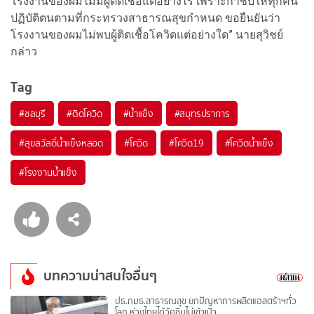
โรงงานของผมไม่มีผู้ติดเชื้อแต่อย่างไร เพราะกำชับให้ทุกคน
ปฏิบัติตนตามที่กระทรวงสาธารณสุขกำหนด ขอยืนยันว่า
โรงงานของผมไม่พบผู้ติดเชื้อโควิดแต่อย่างใด” นายสุวิชย์
กล่าว
Tag
#
ชลบุรี
#
ติดโควิด
#
น้ำแข็ง
#
สมุทรปราการ
#
สุขสวัสดิ์น้ำแข็งหลอด
#
โควิด
#
โควิด19
#
โควิดน้ำแข็ง
#
โรงงานน้ำแข็ง
บทความน่าสนใจอื่นๆ
ปธ.กมธ.สาธารณสุข ยกปัญหาการผลิตแอสตร้าฯทั่ว
โลก ห่วงไทยได้วัคซีนไม่เข้าเป้า