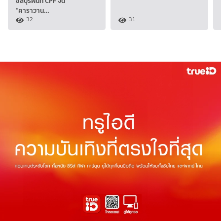
ชลบุรีผนึก CPF จัด
“คาราวาน…
32
31