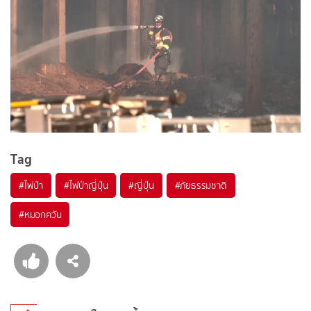
Tag
#
ไฟป่า
#
ไฟป่าญี่ปุ่น
#
ญี่ปุ่น
#
ภัยธรรมชาติ
#
หมอกควัน