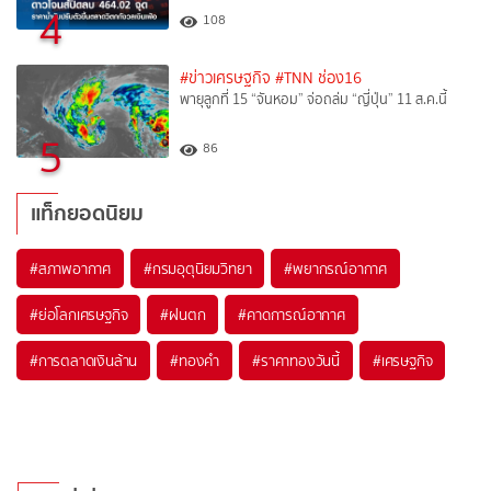
4
108
#ข่าวเศรษฐกิจ
#TNN ช่อง16
พายุลูกที่ 15 “จันหอม” จ่อถล่ม “ญี่ปุ่น” 11 ส.ค.นี้
5
86
แท็กยอดนิยม
#
สภาพอากาศ
#
กรมอุตุนิยมวิทยา
#
พยากรณ์อากาศ
#
ย่อโลกเศรษฐกิจ
#
ฝนตก
#
คาดการณ์อากาศ
#
การตลาดเงินล้าน
#
ทองคำ
#
ราคาทองวันนี้
#
เศรษฐกิจ