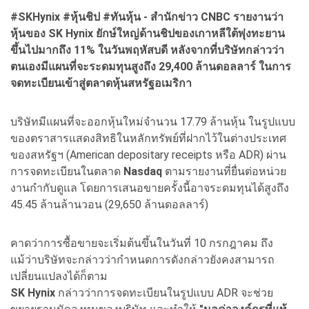
#SKHynix #
หุ้นชิป #
ทันหุ้น - สำนักข่าว CNBC
รายงานว่า
หุ้นของ SK Hynix
ยักษ์ใหญ่ด้านชิปของเกาหลีใต้พุ่งทะยาน
ขึ้นไปมากถึง 11%
ในวันพฤหัสบดี หลังจากที่บริษัทกล่าวว่า
ตนเองมีแผนที่จะระดมทุนสูงถึง 29,400
ล้านดอลลาร์ ในการ
จดทะเบียนเข้าสู่ตลาดหุ้นสหรัฐอเมริกา
บริษัทมีแผนที่จะออกหุ้นใหม่จำนวน 17.79 ล้านหุ้น ในรูปแบบ
ของตราสารแสดงสิทธิในหลักทรัพย์ที่ฝากไว้ในต่างประเทศ
ของสหรัฐฯ (American depositary receipts หรือ ADR) ผ่าน
การจดทะเบียนในตลาด
Nasdaq
ตามรายงานที่ยื่นต่อหน่วย
งานกำกับดูแล โดยการเสนอขายครั้งนี้อาจระดมทุนได้สูงถึง
45.45 ล้านล้านวอน (29,650 ล้านดอลลาร์)
คาดว่าการซื้อขายจะเริ่มต้นขึ้นในวันที่ 10 กรกฎาคม ถึง
แม้ว่าบริษัทจะกล่าวว่ากำหนดการดังกล่าวยังคงสามารถ
เปลี่ยนแปลงได้ก็ตาม
SK Hynix
กล่าวว่าการจดทะเบียนในรูปแบบ ADR จะช่วย