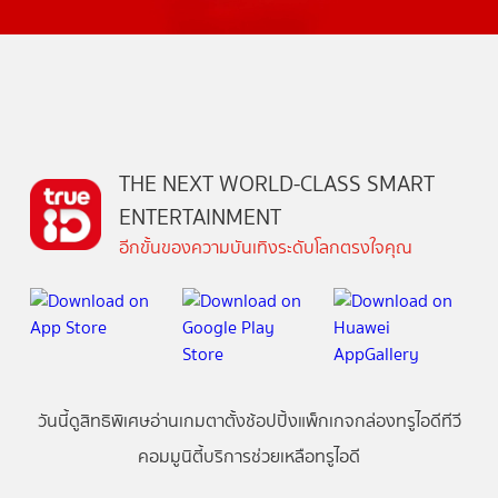
THE NEXT WORLD-CLASS SMART
ENTERTAINMENT
อีกขั้นของความบันเทิงระดับโลกตรงใจคุณ
วันนี้
ดู
สิทธิพิเศษ
อ่าน
เกม
ตาตั้ง
ช้อปปิ้ง
แพ็กเกจ
กล่องทรูไอดีทีวี
คอมมูนิตี้
บริการช่วยเหลือทรูไอดี