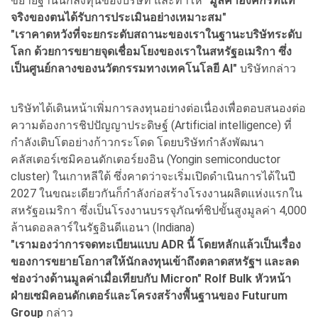
ขยายฐานนักลงทุนของบริษัท และทำให้
"มูลค่าองค์กรที่แท้
จริงของตนได้รับการประเมินอย่างเหมาะสม"
"เราคาดหวังที่จะยกระดับสถานะของเราในฐานะบริษัทระดับ
โลก ด้วยการขยายจุดเชื่อมโยงของเราในสหรัฐอเมริกา ซึ่ง
เป็นศูนย์กลางของนวัตกรรมทางเทคโนโลยี AI"
บริษัทกล่าว
บริษัทได้เดินหน้าเพิ่มการลงทุนอย่างต่อเนื่องเพื่อตอบสนองต่อ
ความต้องการชิปปัญญาประดิษฐ์ (Artificial intelligence) ที่
กำลังเติบโตอย่างก้าวกระโดด โดยบริษัทกำลังพัฒนา
คลัสเตอร์เซมิคอนดักเตอร์ยงอิน (Yongin semiconductor
cluster) ในเกาหลีใต้ ซึ่งคาดว่าจะเริ่มเปิดดำเนินการได้ในปี
2027 ในขณะเดียวกันก็กำลังก่อสร้างโรงงานผลิตแห่งแรกใน
สหรัฐอเมริกา ซึ่งเป็นโรงงานบรรจุภัณฑ์ชิปขั้นสูงมูลค่า 4,000
ล้านดอลลาร์ในรัฐอินดีแอนา (Indiana)
"เรามองว่าการจดทะเบียนแบบ ADR นี้ โดยหลักแล้วเป็นเรื่อง
ของการขยายโอกาสให้นักลงทุนเข้าถึงตลาดสหรัฐฯ และลด
ช่องว่างด้านมูลค่าเมื่อเทียบกับ Micron" Rolf Bulk หัวหน้า
ฝ่ายเซมิคอนดักเตอร์และโครงสร้างพื้นฐานของ Futurum
Group
กล่าว