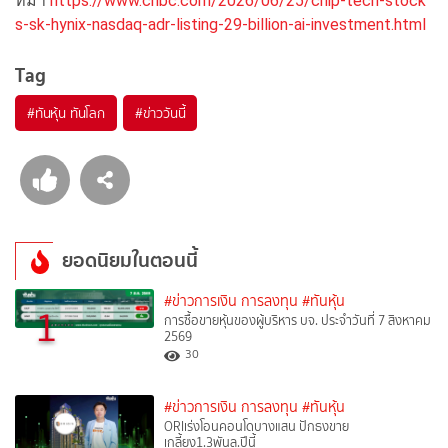
ที่มา
https://www.cnbc.com/2026/06/25/chip-tech-stock
s-sk-hynix-nasdaq-adr-listing-29-billion-ai-investment.html
Tag
#
ทันหุ้น ทันโลก
#
ข่าววันนี้
ยอดนิยมในตอนนี้
#ข่าวการเงิน การลงทุน
#ทันหุ้น
1
การซื้อขายหุ้นของผู้บริหาร บจ. ประจำวันที่ 7 สิงหาคม
2569
30
#ข่าวการเงิน การลงทุน
#ทันหุ้น
ORIเร่งโอนคอนโดบางแสน ปักธงขาย
เกลี้ยง1.3พันล.ปีนี้