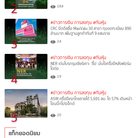
2
184
#ข่าวการเงิน การลงทุน
#ทันหุ้น
CRC ปิดดีลซื้อ MaxValu 30 สาขา ทุนจดทะเบียน 890
ล้านบาท เพิ่มฐานลูกค้าทันที 9 แสนราย
3
24
#ข่าวการเงิน การลงทุน
#ทันหุ้น
NER เด่นโบรกรุมเชียร์เคาะ ‘ซื้อ’ มั่นใจครึ่งปีหลังฟอร์ม
โตต่อ
4
19
#ข่าวการเงิน การลงทุน
#ทันหุ้น
ASW ครึ่งปีแรกโกยรายได้ 5,691 ลบ. โต 57% เดินหน้า
โอนบิ๊กโปรเจ็กต์
5
20
แท็กยอดนิยม