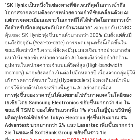
"SK Hynix เป็นหนึ่งในช่องทางที่ชัดเจนที่สุดในการเข้าถึง
โอกาสจากความต้องการหน่วยความจำที่ขับเคลื่อนด้วย AI
แต่การจดทะเบียนเฉพาะในเกาหลีใต้ได้จำกัดโอกาสการเข้า
ถึงสำหรับนักลงทุนระดับโลกจำนวนมาก"
เขาบอกกับ CNBC
หุ้นของ SK Hynix พุ่งขึ้นมาแล้วมากกว่า 300% นับตั้งแต่ต้นปี
จนถึงปัจจุบัน (Year-to-date) การระดมทุนครั้งนี้เกิดขึ้นใน
ขณะที่เหล่านักวิเคราะห์ยังคงมีมุมมองเชิงบวกอย่างมากต่อ
แนวโน้มของชิปหน่วยความจำ AI โดยแย้งว่าข้อจำกัดด้าน
อุปทานในหน่วยความจำแบนด์วิดท์สูง (High-bandwidth
memory) น่าจะยังคงดำเนินต่อไปอีกหลายปี เนื่องจากกลุ่มผู้ให้
บริการคลาวด์ขนาดใหญ่ (Hyperscalers) ยังคงเดินหน้าเพิ่ม
การใช้จ่ายด้านโครงสร้างพื้นฐาน AI อย่างต่อเนื่อง
การพุ่งขึ้นของราคาหุ้นได้แผ่ขยายไปทั่วภาคเทคโนโลยีของ
เอเชีย โดย Samsung Electronics ขยับขึ้นมากกว่า 4% ใน
ขณะที่ TSMC ของไต้หวันบวกเพิ่ม 1% ส่วนในญี่ปุ่น บริษัทผู้
ผลิตอุปกรณ์ชิปอย่าง Tokyo Electron พุ่งขึ้นประมาณ 3%
Advantest บวกมากกว่า 2% และ Lasertec เพิ่มขึ้นมากกว่า
2% ในขณะที่ SoftBank Group ขยับขึ้นราว 1%