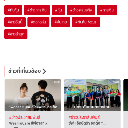
#
ทันหุ้น
#
ข่าวการเงิน
#
หุ้น
#
ข่าวเศรษฐกิจ
#
การเงิน
#
ข่าววันนี้
#
ตลาดหุ้น
#
หุ้นไทย
#
ทันหุ้น focus
#
ข่าวล่าสุด
ข่าวที่เกี่ยวข้อง
#ข่าวประชาสัมพันธ์
#ข่าวประชาสัมพันธ์
WearToCare ซีพีอาสา x
ซีพี แอ็กซ์ตร้า จัดตั้ง “…