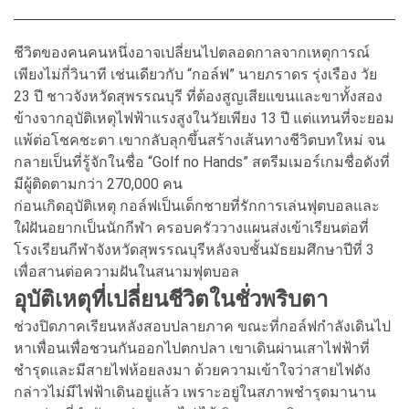
ชีวิตของคนคนหนึ่งอาจเปลี่ยนไปตลอดกาลจากเหตุการณ์
เพียงไม่กี่วินาที เช่นเดียวกับ “กอล์ฟ” นายภราดร รุ่งเรือง วัย
23 ปี ชาวจังหวัดสุพรรณบุรี ที่ต้องสูญเสียแขนและขาทั้งสอง
ข้างจากอุบัติเหตุไฟฟ้าแรงสูงในวัยเพียง 13 ปี แต่แทนที่จะยอม
แพ้ต่อโชคชะตา เขากลับลุกขึ้นสร้างเส้นทางชีวิตบทใหม่ จน
กลายเป็นที่รู้จักในชื่อ “Golf no Hands” สตรีมเมอร์เกมชื่อดังที่
มีผู้ติดตามกว่า 270,000 คน
ก่อนเกิดอุบัติเหตุ กอล์ฟเป็นเด็กชายที่รักการเล่นฟุตบอลและ
ใฝ่ฝันอยากเป็นนักกีฬา ครอบครัววางแผนส่งเข้าเรียนต่อที่
โรงเรียนกีฬาจังหวัดสุพรรณบุรีหลังจบชั้นมัธยมศึกษาปีที่ 3
เพื่อสานต่อความฝันในสนามฟุตบอล
อุบัติเหตุที่เปลี่ยนชีวิตในชั่วพริบตา
ช่วงปิดภาคเรียนหลังสอบปลายภาค ขณะที่กอล์ฟกำลังเดินไป
หาเพื่อนเพื่อชวนกันออกไปตกปลา เขาเดินผ่านเสาไฟฟ้าที่
ชำรุดและมีสายไฟห้อยลงมา ด้วยความเข้าใจว่าสายไฟดัง
กล่าวไม่มีไฟฟ้าเดินอยู่แล้ว เพราะอยู่ในสภาพชำรุดมานาน