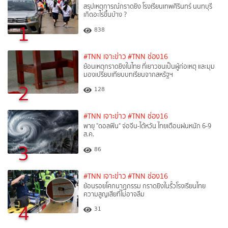
สรุปเหตุการณ์กราดยิง โรงเรียนเทพศิรินทร์ นนทบุรี
เกิดอะไรขึ้นบ้าง ?
1
838
#TNN เจาะข่าว
#TNN ช่อง16
ย้อนเหตุกราดยิงในไทย ที่เยาวชนเป็นผู้ก่อเหตุ และมุม
มองเปรียบเทียบบทเรียนจากสหรัฐฯ
2
128
#TNN เจาะข่าว
#TNN ช่อง16
พายุ "ดอลฟิน" จ่อจีน-ไต้หวัน ไทยเตือนฝนหนัก 6-9
ส.ค.
3
86
#TNN เจาะข่าว
#TNN ช่อง16
ย้อนรอยโศกนาฏกรรม กราดยิงในรั้วโรงเรียนไทย
ความสูญเสียที่ไม่อาจลืม
4
31