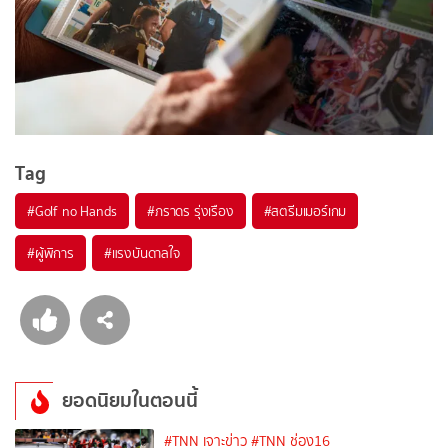
Tag
#
Golf no Hands
#
ภราดร รุ่งเรือง
#
สตรีมเมอร์เกม
#
ผู้พิการ
#
แรงบันดาลใจ
ยอดนิยมในตอนนี้
#TNN เจาะข่าว
#TNN ช่อง16