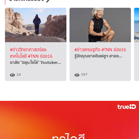
#ข่าววิทยาศาสตร์และ
#ข่าวเศรษฐกิจ
#TNN ช่อง16
รู้จักคุณยายอินฟลูฯ สายอ…
เทคโนโลยี
#TNN ช่อง16
อาลัย "ฮลุน โซโล่" Youtuber…
24
597