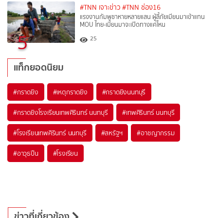
#TNN เจาะข่าว
#TNN ช่อง16
แรงงานกัมพูชาหายหลายแสน ผู้ลี้ภัยเมียนมาเข้าแทน
MOU ไทย-เมียนมาจะเปิดทางแค่ไหน
5
25
แท็กยอดนิยม
#
กราดยิง
#
เหตุกราดยิง
#
กราดยิงนนทบุรี
#
กราดยิงโรงเรียนเทพศิรินทร์ นนทบุรี
#
เทพศิรินทร์ นนทบุรี
#
โรงเรียนเทพศิรินทร์ นนทบุรี
#
สหรัฐฯ
#
อาชญากรรม
#
อาวุธปืน
#
โรงเรียน
ข่าวที่เกี่ยวข้อง