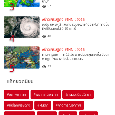
น้ำป่า
3
67
#ข่าวเศรษฐกิจ
#TNN ช่อง16
ญี่ปุ่น อพยพ 2 แสนคน รับมือพายุ “ดอลฟิน” คาดขึ้น
ฝั่งที่จีนตอนใต้ 9-10 ส.ค.นี้
4
48
#ข่าวเศรษฐกิจ
#TNN ช่อง16
คาดการณ์อากาศ 15 วัน พายุดันมรสุมแรงขึ้น จับตา
พายุลูกใหม่อาจก่อตัวปลาย ส.ค.
5
43
แท็กยอดนิยม
#
สภาพอากาศ
#
พยากรณ์อากาศ
#
กรมอุตุนิยมวิทยา
#
ย่อโลกเศรษฐกิจ
#
ฝนตก
#
คาดการณ์อากาศ