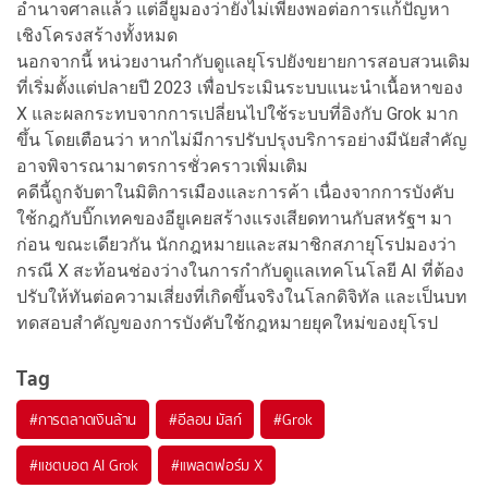
อำนาจศาลแล้ว แต่อียูมองว่ายังไม่เพียงพอต่อการแก้ปัญหา
เชิงโครงสร้างทั้งหมด
นอกจากนี้ หน่วยงานกำกับดูแลยุโรปยังขยายการสอบสวนเดิม
ที่เริ่มตั้งแต่ปลายปี 2023 เพื่อประเมินระบบแนะนำเนื้อหาของ
X และผลกระทบจากการเปลี่ยนไปใช้ระบบที่อิงกับ Grok มาก
ขึ้น โดยเตือนว่า หากไม่มีการปรับปรุงบริการอย่างมีนัยสำคัญ
อาจพิจารณามาตรการชั่วคราวเพิ่มเติม
คดีนี้ถูกจับตาในมิติการเมืองและการค้า เนื่องจากการบังคับ
ใช้กฎกับบิ๊กเทคของอียูเคยสร้างแรงเสียดทานกับสหรัฐฯ มา
ก่อน ขณะเดียวกัน นักกฎหมายและสมาชิกสภายุโรปมองว่า
กรณี X สะท้อนช่องว่างในการกำกับดูแลเทคโนโลยี AI ที่ต้อง
ปรับให้ทันต่อความเสี่ยงที่เกิดขึ้นจริงในโลกดิจิทัล และเป็นบท
ทดสอบสำคัญของการบังคับใช้กฎหมายยุคใหม่ของยุโรป
Tag
#
การตลาดเงินล้าน
#
อีลอน มัสก์
#
Grok
#
แชตบอต AI Grok
#
แพลตฟอร์ม X