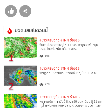
ยอดนิยมในตอนนี้
#ข่าวเศรษฐกิจ
#TNN ช่อง16
จับตาฝนระลอกใหญ่ 7–11 ส.ค. พายุดอลฟินหนุน
มรสุม ไทยฝนหนัก-คลื่นทะเลแรง
1
606
#ข่าวเศรษฐกิจ
#TNN ช่อง16
พายุลูกที่ 15 “จันหอม” จ่อถล่ม “ญี่ปุ่น” 11 ส.ค.นี้
2
220
#ข่าวเศรษฐกิจ
#TNN ช่อง16
พยากรณ์อากาศวันนี้ 8 ส.ค.69 อุตุฯ เตือน 8-11 ส.ค
ทั่วไทยฝนหนัก เหนือ อีสาน ตะวันออก ระวังน้ำท่วม-