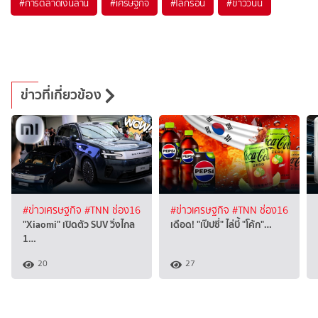
#
การตลาดเงินล้าน
#
เศรษฐกิจ
#
โลกร้อน
#
ข่าววันนี้
ข่าวที่เกี่ยวข้อง
#ข่าวเศรษฐกิจ
#TNN ช่อง16
#ข่าวเศรษฐกิจ
#TNN ช่อง16
"Xiaomi" เปิดตัว SUV วิ่งไกล
เดือด! "เป๊ปซี่" ไล่บี้ "โค้ก"…
1…
20
27