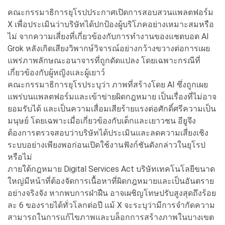
คณะกรรมาธิการยุโรปประกาศเปิดการสอบสวนแพลตฟอร์ม
X เพื่อประเมินว่าบริษัทได้ปกป้องผู้บริโภคอย่างเหมาะสมหรือ
ไม่ จากความเสี่ยงที่เกี่ยวข้องกับการทำงานของแชตบอต AI
Grok หลังเกิดเสียงวิพากษ์วิจารณ์อย่างกว้างขวางต่อการเผย
แพร่ภาพลักษณะอนาจารที่ถูกดัดแปลง โดยเฉพาะกรณีที่
เกี่ยวข้องกับผู้หญิงและผู้เยาว์
คณะกรรมาธิการยุโรประบุว่า ภาพที่สร้างโดย AI ซึ่งถูกเผย
แพร่บนแพลตฟอร์มและเข้าข่ายผิดกฎหมาย เป็นเรื่องที่ไม่อาจ
ยอมรับได้ และเป็นความเสื่อมเสียร้ายแรงต่อศักดิ์ศรีความเป็น
มนุษย์ โดยเฉพาะเมื่อเกี่ยวข้องกับเด็กและเยาวชน อียูจึง
ต้องการตรวจสอบว่าบริษัทได้ประเมินและลดความเสี่ยงเชิง
ระบบอย่างเพียงพอก่อนเปิดใช้งานฟังก์ชันดังกล่าวในยุโรป
หรือไม่
ภายใต้กฎหมาย Digital Services Act บริษัทเทคโนโลยีขนาด
ใหญ่มีหน้าที่ต้องจัดการเนื้อหาที่ผิดกฎหมายและเป็นอันตราย
อย่างจริงจัง หากพบการฝ่าฝืน อาจเผชิญโทษปรับสูงสุดถึงร้อย
ละ 6 ของรายได้ทั่วโลกต่อปี แม้ X จะระบุว่ามีการจำกัดความ
สามารถในการแก้ไขภาพและบล็อกการสร้างภาพในบางเขต